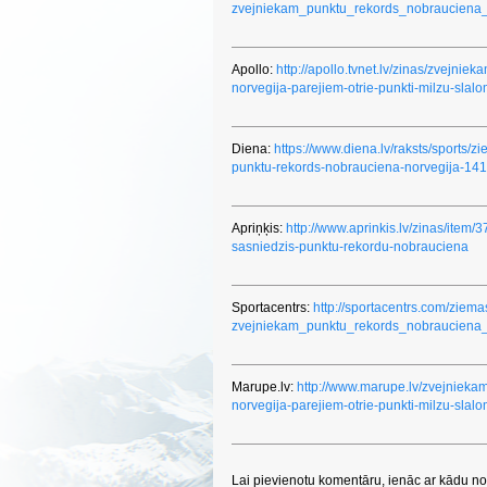
zvejniekam_punktu_rekords_nobrauciena_
Apollo:
http://apollo.tvnet.lv/zinas/zvejni
norvegija-parejiem-otrie-punkti-milzu-sla
Diena:
https://www.diena.lv/raksts/sports/z
punktu-rekords-nobrauciena-norvegija-14
Apriņķis:
http://www.aprinkis.lv/zinas/item/
sasniedzis-punktu-rekordu-nobrauciena
Sportacentrs:
http://sportacentrs.com/zie
zvejniekam_punktu_rekords_nobrauciena
Marupe.lv:
http://www.marupe.lv/zvejnieka
norvegija-parejiem-otrie-punkti-milzu-slal
Lai pievienotu komentāru, ienāc ar kādu no 