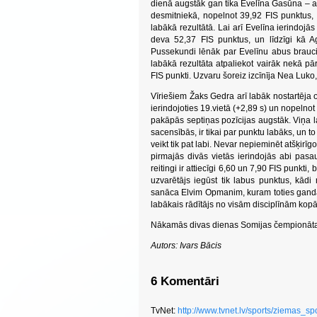
dienā augstāk gan tika Evelīna Gasūna – aut
desmitniekā, nopelnot 39,92 FIS punktus, 
labākā rezultātā. Lai arī Evelīna ierindoj
deva 52,37 FIS punktus, un līdzīgi kā A
Pussekundi lēnāk par Evelīnu abus brauci
labākā rezultāta atpaliekot vairāk nekā pā
FIS punkti. Uzvaru šoreiz izcīnīja Nea Luk
Vīriešiem Žaks Gedra arī labāk nostartēja 
ierindojoties 19.vietā (+2,89 s) un nopelnot
pakāpās septiņas pozīcijas augstāk. Viņa l
sacensībās, ir tikai par punktu labāks, un t
veikt tik pat labi. Nevar nepieminēt atšķir
pirmajās divās vietās ierindojās abi pasa
reitingi ir attiecīgi 6,60 un 7,90 FIS punkti
uzvarētājs iegūst tik labus punktus, kād
sanāca Elvim Opmanim, kuram toties gandar
labākais rādītājs no visām disciplīnām kopā
Nākamās divas dienas Somijas čempionāta da
Autors: Ivars Bācis
6 Komentāri
TvNet:
http://www.tvnet.lv/sports/ziemas_s