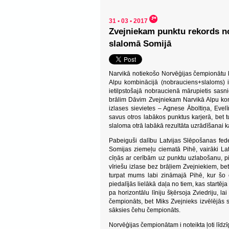
31 • 03 • 2017
Zvejniekam punktu rekords no
slalomā Somijā
Narvikā notiekošo Norvēģijas čempionātu ka
Alpu kombinācijā (nobrauciens+slaloms) i
ietilpstošajā nobraucienā mārupietis sasn
brālim Dāvim Zvejniekam Narvikā Alpu kombi
izlases sievietes – Agnese Āboltiņa, Ev
savus otros labākos punktus karjerā, bet
slaloma otrā labākā rezultāta uzrādīšanai k
Pabeiguši dalību Latvijas Slēpošanas fede
Somijas ziemeļu ciematā Pihē, vairāki Lat
cīņās ar cerībām uz punktu uzlabošanu, pie
vīriešu izlase bez brāļiem Zvejniekiem, be
turpat mums labi zināmajā Pihē, kur šo
piedalījās lielākā daļa no tiem, kas startē
pa horizontālu līniju šķērsoja Zviedriju, l
čempionāts, bet Miks Zvejnieks izvēlējās 
sāksies čehu čempionāts.
Norvēģijas čempionātam i noteikta ļoti līd