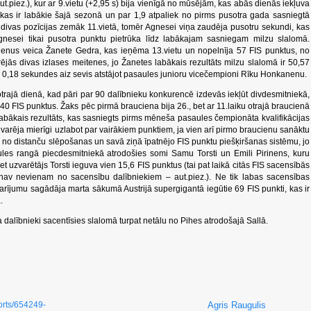
.piez.), kur ar 9.vietu (+2,95 s) bija vienīgā no mūsējām, kas abās dienās iekļuva
kas ir labākie šajā sezonā un par 1,9 atpaliek no pirms pusotra gada sasniegtā
ās divas pozīcijas zemāk 11.vietā, tomēr Agnesei viņa zaudēja pusotru sekundi, kas
gnesei tikai pusotra punktu pietrūka līdz labākajam sasniegam milzu slalomā.
enus veica Žanete Gedra, kas ieņēma 13.vietu un nopelnīja 57 FIS punktus, no
rējās divas izlases meitenes, jo Žanetes labākais rezultāts milzu slalomā ir 50,57
o, 0,18 sekundes aiz sevis atstājot pasaules junioru vicečempioni Rīku Honkanenu.
otrajā dienā, kad pāri par 90 dalībnieku konkurencē izdevās iekļūt divdesmitniekā,
 40 FIS punktus. Žaks pēc pirmā brauciena bija 26., bet ar 11.laiku otrajā braucienā
abākais rezultāts, kas sasniegts pirms mēneša pasaules čempionāta kvalifikācijas
o varēja mierīgi uzlabot par vairākiem punktiem, ja vien arī pirmo braucienu sanāktu
īgo no distanču slēpošanas un savā ziņā īpatnējo FIS punktu piešķiršanas sistēmu, jo
ules rangā piecdesmitniekā atrodošies somi Samu Torsti un Emili Pirinens, kuru
, bet uzvarētājs Torsti ieguva vien 15,6 FIS punktus (tai pat laikā citās FIS sacensībās
i nav nevienam no sacensību dalībniekiem – aut.piez.). Ne tik labas sacensības
ījumu sagādāja marta sākumā Austrijā supergigantā iegūtie 69 FIS punkti, kas ir
.
lībnieki sacentīsies slalomā turpat netālu no Pihes atrodošajā Sallā.
ports/654249-
Agris Raugulis