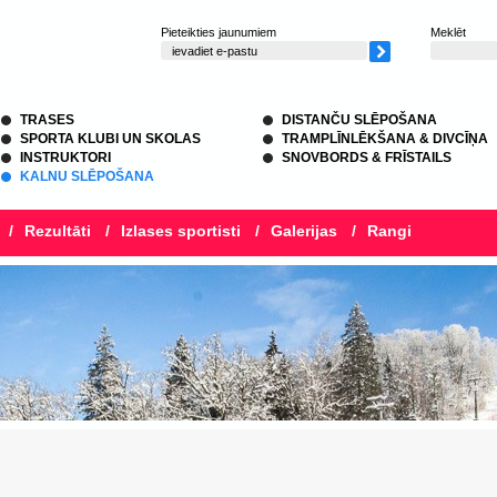
Pieteikties jaunumiem
Meklēt
TRASES
DISTANČU SLĒPOŠANA
SPORTA KLUBI UN SKOLAS
TRAMPLĪNLĒKŠANA & DIVCĪŅA
INSTRUKTORI
SNOVBORDS & FRĪSTAILS
KALNU SLĒPOŠANA
/
Rezultāti
/
Izlases sportisti
/
Galerijas
/
Rangi