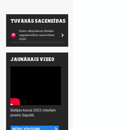
Kalnu slēpošanas fiziskās
sagatavotības sacensības
2026
Baltijas kausa 2022 ceturtais
posms Siguldā.