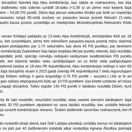
 disciplīna Narvikā bija Alpu kombinācija, kas sākās ar nobraucienu, kas bija
dalībnieku vidū izdevās uzrādīt 18.laiku (+2,38 s) un pirmo reizi karjerā šajā
iem – 54,06 FIS punkti. Dāvis bija piecas sekundes lēnāks par brāli un nopelnīja
 pasaules rangā 85.vietā esošais un pasaules kausa posmā februārī 21.vietu
aules kausa posmu uzvarētājs un medaļnieks ātrumdisciplīnās Aleksandrs Kilde
vecais Kristaps pakāpās uz 13.vietu Alpu kombinācijā, ierindojoties tieši aiz 16
ta, bet uzvarētājam, pirms trim mēnešiem pasaules kausa posmā milzu slalomā
adam piekāpjoties par 1,74 sekundēm, kas deva 45 FIS punktus, par deviņiem
u kombinācijā Zvejniekam bija labas iespējas tikt pie punktu rekorda, taču rezultātu
apstākļi, proti, spēcīgo norvēģu reālajam varējumam neatbilstošais FIS punktu
unkti, bet slalomā labāko laiku uzrādījušajam un uz trešo vietu pakāpušajam
alomā beidza ar 18.vieu PK kopvērtējumā, Alpu kombinācijas reitings ir vien 60
s šajā disciplīnā viņam ir 2015.gadā (vienīgi PK kopvērtējumā 7.vietu ieguvušajam
 Kildem reitings ir gana iespaidīgs 0,76 FIS punkti – aut.piez.) Līdz ar to arī
 gan reālais atspoguļojums būtu ap 10 FIS punktiem, kas krietni uzlabotu arī mūsu
sīgajā disciplīnā. Toties iegūtie 140 FIS punkti ir labākais rezultāts Dāvim, kurš
s).
s tik labi nostartēt, neuzrādot rezultātu starp saviem pieciem labākajiem šajā
nekā 30 FIS punktiem atpaliekot no sava labākā rezultāta, kas uzrādīts februārī
a uzvarēt kombinācijas ietvaros. Šodien dalībnieki sacenšas nobraucienā, bet rīt
ms.
nostartēt otrajā dienā, kad četri Latvijas pārstāvji uzrādīja vienus no labākajiem
ēm no pāri par 40 dalībniecēm vislabāk atkal nostartēja Agnese Āboltiņa (pirmajā