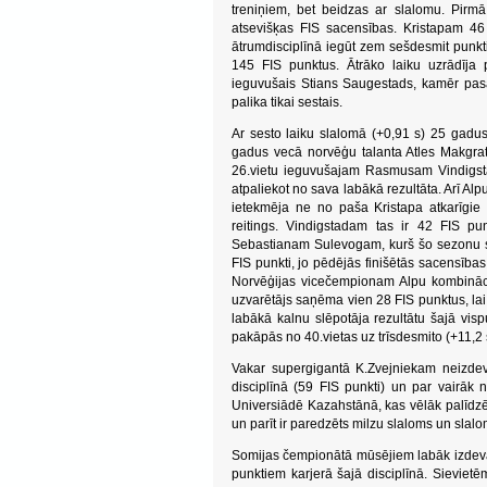
treniņiem, bet beidzas ar slalomu. Pirmā
atsevišķas FIS sacensības. Kristapam 46 
ātrumdisciplīnā iegūt zem sešdesmit punkt
145 FIS punktus. Ātrāko laiku uzrādīja
ieguvušais Stians Saugestads, kamēr pas
palika tikai sestais.
Ar sesto laiku slalomā (+0,91 s) 25 gadus 
gadus vecā norvēģu talanta Atles Makgra
26.vietu ieguvušajam Rasmusam Vindigst
atpaliekot no sava labākā rezultāta. Arī Alp
ietekmēja ne no paša Kristapa atkarīgie 
reitings. Vindigstadam tas ir 42 FIS p
Sebastianam Sulevogam, kurš šo sezonu sl
FIS punkti, jo pēdējās finišētās sacensība
Norvēģijas vicečempionam Alpu kombinācijā
uzvarētājs saņēma vien 28 FIS punktus, lai
labākā kalnu slēpotāja rezultātu šajā vispu
pakāpās no 40.vietas uz trīsdesmito (+11,2 
Vakar supergigantā K.Zvejniekam neizdevā
disciplīnā (59 FIS punkti) un par vairāk 
Universiādē Kazahstānā, kas vēlāk palīdzēj
un parīt ir paredzēts milzu slaloms un slalo
Somijas čempionātā mūsējiem labāk izdevās 
punktiem karjerā šajā disciplīnā. Sieviet