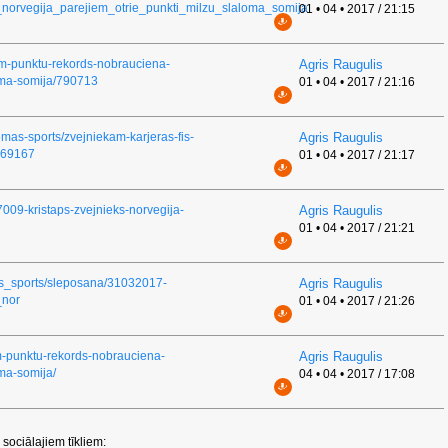
norvegija_parejiem_otrie_punkti_milzu_slaloma_somija
01 • 04 • 2017 / 21:15
ekam-punktu-rekords-nobrauciena-
Agris Raugulis
loma-somija/790713
01 • 04 • 2017 / 21:16
iemas-sports/zvejniekam-karjeras-fis-
Agris Raugulis
169167
01 • 04 • 2017 / 21:17
37009-kristaps-zvejnieks-norvegija-
Agris Raugulis
01 • 04 • 2017 / 21:21
mas_sports/sleposana/31032017-
Agris Raugulis
_nor
01 • 04 • 2017 / 21:26
m-punktu-rekords-nobrauciena-
Agris Raugulis
oma-somija/
04 • 04 • 2017 / 17:08
sociālajiem tīkliem: