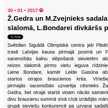
30 • 01 • 2017
Ž.Gedra un M.Zvejnieks sadala
slalomā, L.Bondarei divkāršs
Svētdien Siguldā Olimpiskā centra jeb Pilsē
trasē Latvijas kausa pirmajā posmā un F
sacensībās kalnu slēpošanā sievietēm ab
reizes slalomā pirmo vietu ieguva rīdzini
Liene Bondare, kamēr Lelde Gasūna ab
startos otrajos braucienos krita. Vīrieši
pirmajās sacensībās uzvarēja cēsnieks Ža
Gedra, bet otrajā startā viņam nācās samierin
divu braucienu summā sīvā cīņā izrādījās māru
grupā sieviešu konkurencē pa uzvarai sadalī