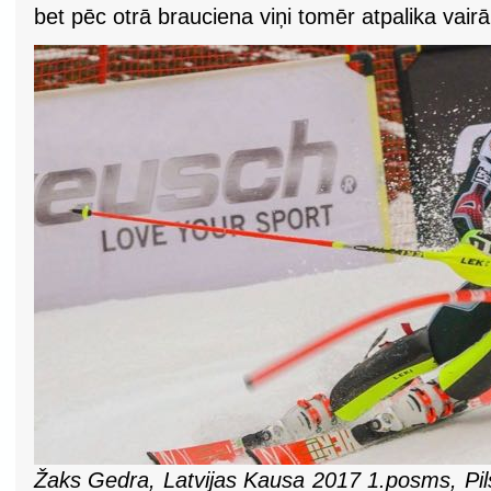
bet pēc otrā brauciena viņi tomēr atpalika vair
Žaks Gedra, Latvijas Kausa 2017 1.posms, Pils