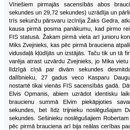
Vīriešiem pirmajās sacensībās abos brauci
sekundes un 29,72 sekundes) uzrādīja un pārli
trīs sekunžu pārsvaru izcīnīja Žaks Gedra, atk
kausa pirmā posma panākumu, kad pirmo reizi
FIS statusā. Žakam pirmā vieta arī junioru ko
Miks Zvejnieks, kas pēc pirmā brauciena atpal
vidusdaļā kļūdījās un izstājās. Taču tik un tā fi
varēja atrast uzvārdu Zvejnieks, jo Mika vietu 
līdzīgā cīņā par divām sekundes desmitd
dalībnieku, 27 gadus veco Kasparu Daugul
nostartē tikai vienās FIS sacensībās gadā. Dāv
Elvis Opmanis, abiem uzrādot identisku laik
braucienu summā Elvim piekāpjoties sava
sekundes, bet līdz trijnieku noslēgušajam 
sekundes. Sešinieku noslēgušajiem Roberta
pēc pirmā brauciena arī bija reālas cerības pacī