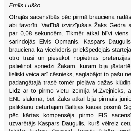
Emīls Luško
Otrajās sacensībās pēc pirmā brauciena radās l
abi favorīti. Vadībā izvirzījušais Žaks Gedra 
par 0,08 sekundēm. Tikmēr atkal blīvi viens 
sarindojās Elvis Opmanis, Kaspars Daugulis
braucienā kā vicelīderis priekšpēdējais startēja
otro trasi un piesakot nopietnas pretenzija
palielinot spriedzi Žakam, kuram bija jāstar
lieliski veica arī cēsnieks, saglabājot to pašu n
padangātajā trasē tomēr pieļāva dažas kļūdiņa
Līdz ar to pirmo vietu izcīnīja M.Zvejnieks,
ENL slalomā, bet Žaks atkal bija pirmais juni
palikšanu ceturtajam Baltijas kausa posmā Sig
pēc kārtas kompensēja pirmo FIS sacensī
uzvarētājs Kaspars Daugulis, kurš vēlreiz cetur