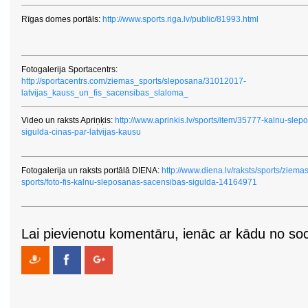
Rīgas domes portāls:
http://www.sports.riga.lv/public/81993.html
Fotogalerija Sportacentrs:
http://sportacentrs.com/ziemas_sports/sleposana/31012017-
latvijas_kauss_un_fis_sacensibas_slaloma_
Video un raksts Apriņķis:
http://www.aprinkis.lv/sports/item/35777-kalnu-slepot
sigulda-cinas-par-latvijas-kausu
Fotogalerija un raksts portālā DIENA:
http://www.diena.lv/raksts/sports/ziemas
sports/foto-fis-kalnu-sleposanas-sacensibas-sigulda-14164971
Lai pievienotu komentāru, ienāc ar kādu no soci