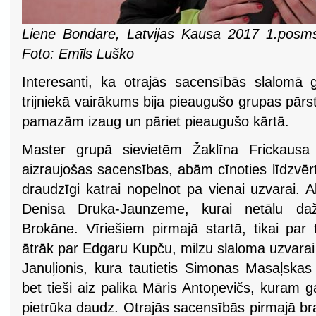
Liene Bondare, Latvijas Kausa 2017 1.posms,
Foto: Emīls Luško
Interesanti, ka otrajās sacensībās slalomā 
trijniekā vairākums bija pieaugušo grupas pārstāv
pamazām izaug un pāriet pieaugušo kārtā.
Master grupā sievietēm Žaklīna Frickausa 
aizraujošas sacensības, abām cīnoties līdzvēr
draudzīgi katrai nopelnot pa vienai uzvarai. 
Denisa Druka-Jaunzeme, kurai netālu daž
Brokāne. Vīriešiem pirmajā startā, tikai par
ātrāk par Edgaru Kupču, milzu slaloma uzvarai v
Januļionis, kura tautietis Simonas Masaļskas 
bet tieši aiz palika Māris Antoņevičs, kuram g
pietrūka daudz. Otrajās sacensībās pirmajā bra