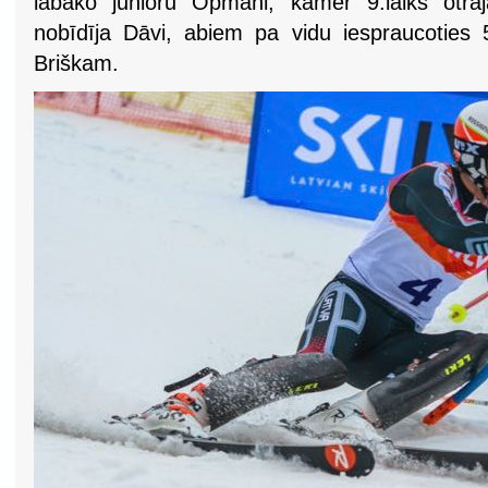
labāko junioru Opmani, kamēr 9.laiks otra
nobīdīja Dāvi, abiem pa vidu iespraucoties
Briškam.