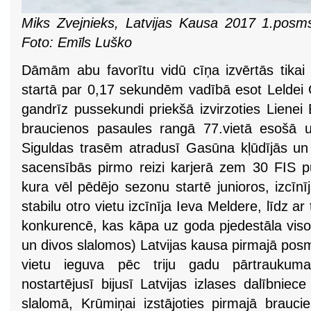
Miks Zvejnieks, Latvijas Kausa 2017 1.posms,
Foto: Emīls Luško
Dāmām abu favorītu vidū cīņa izvērtās tikai 
startā par 0,17 sekundēm vadībā esot Leldei G
gandrīz pussekundi priekšā izvirzoties Lienei
braucienos pasaules rangā 77.vietā esošā 
Siguldas trasēm atradusī Gasūna kļūdījās un 
sacensībās pirmo reizi karjerā zem 30 FIS p
kura vēl pēdējo sezonu startē junioros, izcīn
stabilu otro vietu izcīnīja Ieva Meldere, līdz ar
konkurencē, kas kāpa uz goda pjedestāla visos
un divos slalomos) Latvijas kausa pirmajā pos
vietu ieguva pēc triju gadu pārtraukuma
nostartējusī bijusī Latvijas izlases dalībniec
slalomā, Krūmiņai izstājoties pirmajā braucie