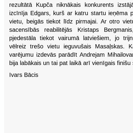
rezultātā Kupča niknākais konkurents izstā
izcīnīja Edgars, kurš ar katru startu ieņēma
vietu, beigās tiekot līdz pirmajai. Ar otro viet
sacensībās reabilitējās Kristaps Bergmanis
pjedestāla tiekot vairumā latviešiem, jo trijni
vēlreiz trešo vietu ieguvušais Masaļskas. 
varējumu izdevās parādīt Andrejam Mihailovam
bija labākais un tai pat laikā arī vienīgais finišu
Ivars Bācis