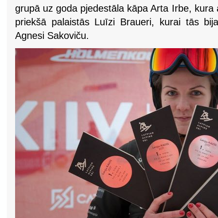
grupā uz goda pjedestāla kāpa Arta Irbe, kura a
priekšā palaistās Luīzi Braueri, kurai tās b
Agnesi Sakoviču.