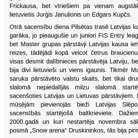
Frickausa, bet vīriešiem pa vienam augst
lietuvietis Jurģis Januļionis un Edgars Kupčs.
Otrā sacensību diena Pilsētas trasē Latvijas 
garāka, jo pieaugušie un juniori FIS Entry le
bet Master grupas pārstāvji Latvijas kausa ie
reizes, tādējādi kopā veicot četrus braucien
visas desmit dalībnieces pārstāvēja Latviju, be
bija divi lietuvieši un viens igaunis. Tikmēr 
saruka pārstāvēto valstu skaits, bet tikai dr
slalomā nepiedalījās milzu slalomā startē
sacenšoties Latvijas un Lietuvas pārstāvjiem.
mūsējām pievienojās bieži Latvijas Slēpoš
sacensībās startējošā baltkrieviete. Da
2000.gadā un kuri nestartēja novembra sāk
posmā „Snow arena” Druskininkos, tās bija pi