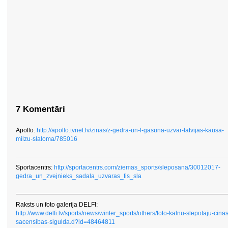
7 Komentāri
Apollo:
http://apollo.tvnet.lv/zinas/z-gedra-un-l-gasuna-uzvar-latvijas-kausa-
milzu-slaloma/785016
Sportacentrs:
http://sportacentrs.com/ziemas_sports/sleposana/30012017-
gedra_un_zvejnieks_sadala_uzvaras_fis_sla
Raksts un foto galerija DELFI:
http://www.delfi.lv/sports/news/winter_sports/others/foto-kalnu-slepotaju-cinas
sacensibas-sigulda.d?id=48464811