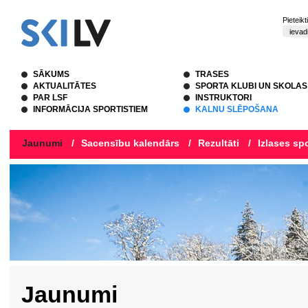
Pieteik
SĀKUMS
TRASES
AKTUALITĀTES
SPORTA KLUBI UN SKOLAS
PAR LSF
INSTRUKTORI
INFORMĀCIJA SPORTISTIEM
KALNU SLĒPOŠANA
Jaunumi
/
Sacensību kalendārs
/
Rezultāti
/
Izlases spo
Jaunumi