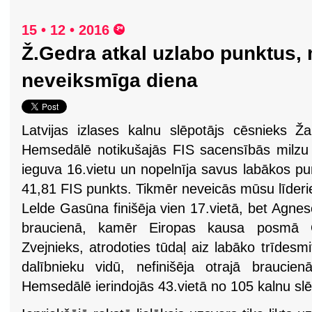
15 • 12 • 2016
Ž.Gedra atkal uzlabo punktus,
neveiksmīga diena
Latvijas izlases kalnu slēpotājs cēsnieks Ž
Hemsedālē notikušajās FIS sacensībās milzu
ieguva 16.vietu un nopelnīja savus labākos pun
41,81 FIS punkts. Tikmēr neveicās mūsu līderie
Lelde Gasūna finišēja vien 17.vietā, bet Agnese
braucienā, kamēr Eiropas kausa posmā Ob
Zvejnieks, atrodoties tūdaļ aiz labāko trīdes
dalībnieku vidū, nefinišēja otrajā braucie
Hemsedālē ierindojās 43.vietā no 105 kalnu sl