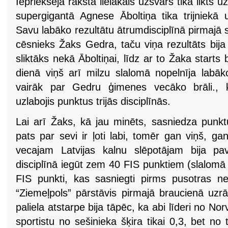
Iepriekšējā rakstā lielākais uzsvars tika likts 
supergigantā Agnese Āboltiņa tika trijniekā 
Savu labāko rezultātu ātrumdisciplīnā pirmajā
cēsnieks Žaks Gedra, taču viņa rezultāts bij
sliktāks nekā Āboltiņai, līdz ar to Žaka starts 
dienā viņš arī milzu slalomā nopelnīja labāk
vairāk par Gedru ģimenes vecāko brāli., k
uzlabojis punktus trijās disciplīnās.
Lai arī Žaks, kā jau minēts, sasniedza punkt
pats par sevi ir ļoti labi, tomēr gan viņš, ga
vecajam Latvijas kalnu slēpotājam bija pav
disciplīnā iegūt zem 40 FIS punktiem (slalomā v
FIS punkti, kas sasniegti pirms pusotras ne
“Ziemeļpols” pārstāvis pirmajā braucienā uzrā
paliela atstarpe bija tāpēc, ka abi līderi no No
sportistu no sešinieka šķira tikai 0,3, bet no 