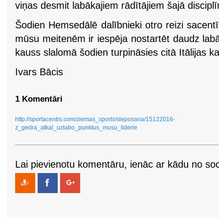
viņas desmit labākajiem rādītājiem šajā disciplī
Šodien Hemsedālē dalībnieki otro reizi sacentī
mūsu meitenēm ir iespēja nostartēt daudz lab
kauss slalomā šodien turpināsies citā Itālijas ka
Ivars Bācis
1 Komentāri
http://sportacentrs.com/ziemas_sports/sleposana/15122016-
z_gedra_atkal_uzlabo_punktus_musu_liderie
Lai pievienotu komentāru, ienāc ar kādu no soci