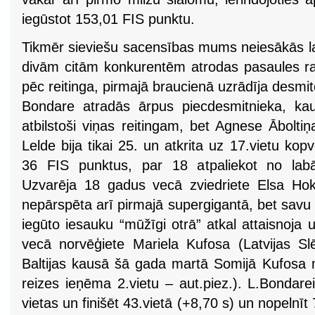
iegūstot 153,01 FIS punktu.
Tikmēr sieviešu sacensības mums neiesākās la
divām citām konkurentēm atrodas pasaules ran
pēc reitinga, pirmajā braucienā uzrādīja desmit
Bondare atradās ārpus piecdesmitnieka, kaut
atbilstoši viņas reitingam, bet Agnese Āboltiņ
Lelde bija tikai 25. un atkrita uz 17.vietu ko
36 FIS punktus, par 18 atpaliekot no labā
Uzvarēja 18 gadus vecā zviedriete Elsa Ho
nepārspēta arī pirmajā supergigantā, bet savu
iegūto iesauku “mūžīgi otrā” atkal attaisnoja
vecā norvēģiete Mariela Kufosa (Latvijas Slē
Baltijas kausā šā gada martā Somijā Kufosa n
reizes ieņēma 2.vietu – aut.piez.). L.Bondare
vietas un finišēt 43.vietā (+8,70 s) un nopelnī