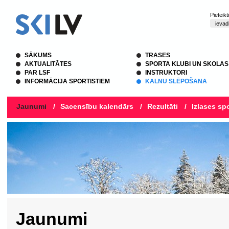
Pieteik
SĀKUMS
TRASES
AKTUALITĀTES
SPORTA KLUBI UN SKOLAS
PAR LSF
INSTRUKTORI
INFORMĀCIJA SPORTISTIEM
KALNU SLĒPOŠANA
Jaunumi
/
Sacensību kalendārs
/
Rezultāti
/
Izlases spo
Jaunumi