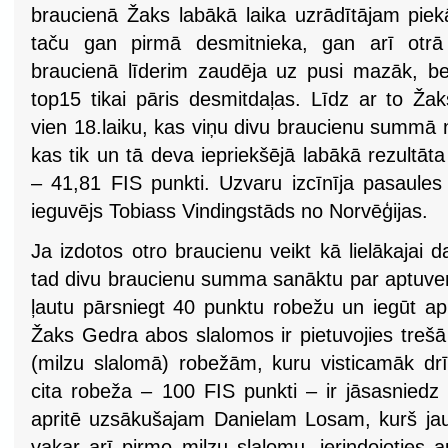
braucienā Žaks labākā laika uzrādītājam piek
taču gan pirmā desmitnieka, gan arī otrā 
braucienā līderim zaudēja uz pusi mazāk, bet
top15 tikai pāris desmitdaļas. Līdz ar to Ža
vien 18.laiku, kas viņu divu braucienu summā n
kas tik un tā deva iepriekšējā labākā rezultā
– 41,81 FIS punkti. Uzvaru izcīnīja pasaules
ieguvējs Tobiass Vindingstāds no Norvēģijas.
Ja izdotos otro braucienu veikt kā lielākajai 
tad divu braucienu summa sanāktu par aptuv
ļautu pārsniegt 40 punktu robežu un iegūt ap
Žaks Gedra abos slalomos ir pietuvojies trešā
(milzu slalomā) robežām, kuru visticamāk d
cita robeža – 100 FIS punkti – ir jāsasnied
apritē uzsākušajam Danielam Losam, kurš jau 
vakar arī pirmo milzu slalomu, ierindojoties 