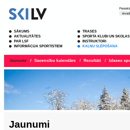
Pieteik
SĀKUMS
TRASES
AKTUALITĀTES
SPORTA KLUBI UN SKOLAS
PAR LSF
INSTRUKTORI
INFORMĀCIJA SPORTISTIEM
KALNU SLĒPOŠANA
Jaunumi
/
Sacensību kalendārs
/
Rezultāti
/
Izlases spo
Jaunumi