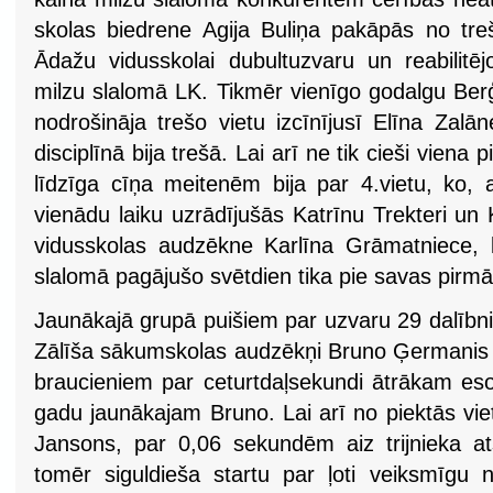
skolas biedrene Agija Buliņa pakāpās no treš
Ādažu vidusskolai dubultuzvaru un reabilitēj
milzu slalomā LK. Tikmēr vienīgo godalgu Ber
nodrošināja trešo vietu izcīnījusī Elīna Zal
disciplīnā bija trešā. Lai arī ne tik cieši viena p
līdzīga cīņa meitenēm bija par 4.vietu, ko,
vienādu laiku uzrādījušās Katrīnu Trekteri un
vidusskolas audzēkne Karlīna Grāmatniece, k
slalomā pagājušo svētdien tika pie savas pirm
Jaunākajā grupā puišiem par uzvaru 29 dalībn
Zālīša sākumskolas audzēkņi Bruno Ģermanis 
braucieniem par ceturtdaļsekundi ātrākam eso
gadu jaunākajam Bruno. Lai arī no piektās vi
Jansons, par 0,06 sekundēm aiz trijnieka a
tomēr siguldieša startu par ļoti veiksmīgu 