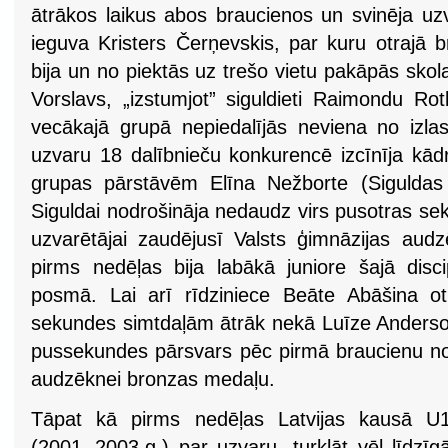
ātrākos laikus abos braucienos un svinēja uzv
ieguva Kristers Čerņevskis, par kuru otrajā 
bija un no piektās uz trešo vietu pakāpās skol
Vorslavs, „izstumjot” siguldieti Raimondu Ro
vecākajā grupā nepiedalījās neviena no izlas
uzvaru 18 dalībnieču konkurencē izcīnīja kā
grupas pārstāvēm Elīna Nežborte (Siguldas 
Siguldai nodrošināja nedaudz virs pusotras s
uzvarētājai zaudējusī Valsts ģimnāzijas au
pirms nedēļas bija labākā juniore šajā disci
posmā. Lai arī rīdziniece Beāte Abāšina ot
sekundes simtdaļām ātrāk nekā Luīze Anderso
pussekundes pārsvars pēc pirmā braucienu nod
audzēknei bronzas medaļu.
Tāpat kā pirms nedēļas Latvijas kausā U
(2001.-2003.g.) par uzvaru, turklāt vēl līdzīg