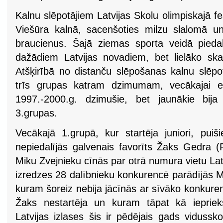
Kalnu slēpotājiem Latvijas Skolu olimpiskajā fe
Viešūra kalnā, sacenšoties milzu slalomā un 
braucienus. Šajā ziemas sporta veidā pieda
dažādiem Latvijas novadiem, bet lielāko ska
Atšķirībā no distanču slēpošanas kalnu slēpo
trīs grupas katram dzimumam, vecākajai es
1997.-2000.g. dzimušie, bet jaunākie bija
3.grupas.
Vecākajā 1.grupā, kur startēja juniori, puiš
nepiedalījās galvenais favorīts Žaks Gedra (P
Miku Zvejnieku cīnās par otrā numura vietu Latvi
izredzes 28 dalībnieku konkurencē parādījās 
kuram šoreiz nebija jācīnās ar sīvāko konkure
Žaks nestartēja un kuram tāpat kā iepriek
Latvijas izlases šis ir pēdējais gads vidussk