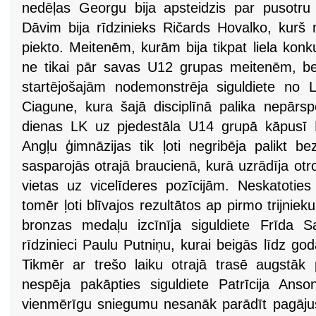
nedēļas Georgu bija apsteidzis par pusotr
Dāvim bija rīdzinieks Ričards Hovalko, kurš 
piekto. Meitenēm, kurām bija tikpat liela ko
ne tikai pār savas U12 grupas meitenēm, b
startējošajām nodemonstrēja siguldiete no
Ciagune, kura šajā disciplīnā palika nepārsp
dienas LK uz pjedestāla U14 grupā kāpusī 
Angļu ģimnāzijas tik ļoti negribēja palikt b
sasparojās otrajā braucienā, kurā uzrādīja otro
vietas uz vicelīderes pozīcijām. Neskatoties
tomēr ļoti blīvajos rezultātos ap pirmo trijnie
bronzas medaļu izcīnīja siguldiete Frīda Saļ
rīdzinieci Paulu Putniņu, kurai beigās līdz go
Tikmēr ar trešo laiku otrajā trasē augstāk 
nespēja pakāpties siguldiete Patrīcija Ans
vienmērīgu sniegumu nesanāk parādīt pagāju