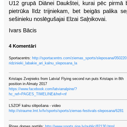
U12 grupā Diānei Daukštei, kurai pēc pirmā b
pietrūka līdz trijniekam, bet beigās palika se
sešinieku noslēgušajai Elzai Saļņikovai.
Ivars Bācis
4 Komentāri
Sportacentrs:
http://sportacentrs.com/ziemas_sports/sleposana/050220
ridzinieki_labakie_ari_kalnu_sleposana_la
Kristaps Zvejnieks from Latvia! Flying second run puts Kristaps in 8th
position in Almaty 2017
https://www.facebook.com/latvianalpine/?
hc_ref=PAGES_TIMELINE&fref=nf
LSZOF kalnu slēpošana - video
http://straume.lmt.lv/lv/sports/sports/ziemas-festivals-sleposana/6281
Rīgas domes portāls:
http://www.sports.riga.lv/public/82130.html