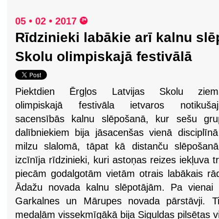
05 • 02 • 2017
Rīdzinieki labākie arī kalnu sl
Skolu olimpiskajā festivālā
Piektdien Ērgļos Latvijas Skolu ziem
olimpiskajā festivāla ietvaros notikušaj
sacensībās kalnu slēpošanā, kur sešu gru
dalībniekiem bija jāsacenšas vienā disciplīn
milzu slalomā, tāpat kā distanču slēpošanā
izcīnīja rīdzinieki, kuri astoņas reizes iekļuva 
piecām godalgotām vietām otrais labākais rād
Ādažu novada kalnu slēpotājām. Pa vienai re
Garkalnes un Mārupes novada pārstāvji. Ti
medaļām vissekmīgākā bija Siguldas pilsētas v