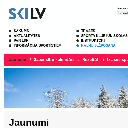
Pieteik
SĀKUMS
TRASES
AKTUALITĀTES
SPORTA KLUBI UN SKOLAS
PAR LSF
INSTRUKTORI
INFORMĀCIJA SPORTISTIEM
KALNU SLĒPOŠANA
Jaunumi
/
Sacensību kalendārs
/
Rezultāti
/
Izlases spo
Jaunumi