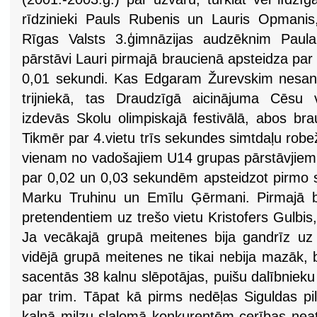
rīdzinieki Pauls Rubenis un Lauris Opmanis,
Rīgas Valsts 3.ģimnāzijas audzēknim Paula
pārstāvi Lauri pirmajā braucienā apsteidza par 
0,01 sekundi. Kas Edgaram Žurevskim nesanāca
trijniekā, tas Draudzīgā aicinājuma Cēsu 
izdevās Skolu olimpiskajā festivālā, abos bra
Tikmēr par 4.vietu trīs sekundes simtdaļu robežā
vienam no vadošajiem U14 grupas pārstāvjie
par 0,02 un 0,03 sekundēm apsteidzot pirmo 
Marku Truhinu un Emīlu Ģērmani. Pirmajā br
pretendentiem uz trešo vietu Kristofers Gulbi
Ja vecākajā grupā meitenes bija gandrīz uz
vidējā grupā meitenes ne tikai nebija mazāk, b
sacentās 38 kalnu slēpotājas, puišu dalībniek
par trim. Tāpat kā pirms nedēļas Siguldas pi
kalnā milzu slalomā konkurentēm cerības neat