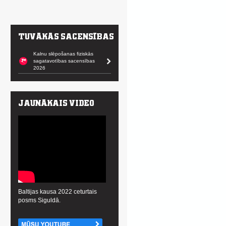
Kalnu slēpošanas fiziskās
sagatavotības sacensības
2026
Baltijas kausa 2022 ceturtais
posms Siguldā.