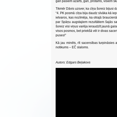
gan pašiem azarts, gan, protams, visiem skat
Tikmēr Dāvis uzsver, ka cīņa šoreiz bijusi 
“
4. PK posmā cīņa bija daudz sīvāka kā ie
ietvaros, kas nozīmēja, ka otrajā braucienā
par Spāņu augstajiem rezultātiem šajās sac
šoreiz visi viņus varēja ieraudzīt jaunā gai
visos posmos, bet priekšā vēl ir divas sace
puses!”
Kā jau minēts, rīt sacensības turpināsies
notikums – EČ slaloms.
Autors: Edgars Beļakovs