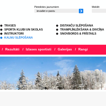
Pieteikties jaunumiem
Meklēt
TRASES
DISTANČU SLĒPOŠANA
SPORTA KLUBI UN SKOLAS
TRAMPLĪNLĒKŠANA & DIVCĪŅA
INSTRUKTORI
SNOVBORDS & FRĪSTAILS
KALNU SLĒPOŠANA
/
Rezultāti
/
Izlases sportisti
/
Galerijas
/
Rangi