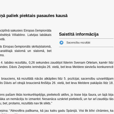
ņā paliek piektais pasaules kausā
ciplīnā sakusies Eiropas čempionāta
Saistītā informācija
lsētiņā Villablino. Latvijas labākais
ietā.
Sacensību rezultāti
ts Eiropas čempionāts skrituļslalomā,
paralēlajā slalomā un slalomā, bet
sms.
 4. labāko rezultātu, 0,26 sekundes zaudējot līderim Svenam Ortelam, kamēr līdz
kundes. Dāvis Zvejnieks ierindojās 26. vietā, bet Ieva Meldere sieviešu konkurencē
brauciens, kā rezultātā nācās atkāpties līdz 5. pozīcijai, sacensību uzvarētājam
s Dāvis arī otrajā braucienā finišēja 26. vietā, bet Ieva Meldere pakāpās līdz 18.
ens pašam likās konkurētspējīgs, pietiekoši aktīvs, jo trase bija šaura, un tajā bija
šāka un nemācēju to izmantot. Nesanāca uzskriet pietiekoši, un tur arī zaudēju tās
, bet, protams, rezultāts nav tik slikts.”
rpina:
“Atmosfēra patīkama, kā jau katru gadu Spānijā. Visi tik blīvi cīnāmies, ka