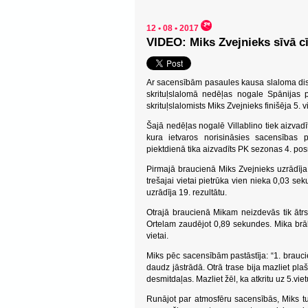
12 • 08 • 2017
VIDEO: Miks Zvejnieks sīvā cī
Ar sacensībām pasaules kausa slaloma dis
skrituļslalomā nedēļas nogale Spānijas pi
skrituļslalomists Miks Zvejnieks finišēja 5. v
Šajā nedēļas nogalē Villablino tiek aizvadī
kura ietvaros norisināsies sacensības 
piektdienā tika aizvadīts PK sezonas 4. po
Pirmajā braucienā Miks Zvejnieks uzrādīja
trešajai vietai pietrūka vien nieka 0,03 se
uzrādīja 19. rezultātu.
Otrajā braucienā Mikam neizdevās tik ātrs 
Ortelam zaudējot 0,89 sekundes. Mika brāli
vietai.
Miks pēc sacensībām pastāstīja:
“1. brauci
daudz jāstrādā. Otrā trase bija mazliet pla
desmitdaļas. Mazliet žēl, ka atkritu uz 5.vietu
Runājot par atmosfēru sacensībās, Miks tu