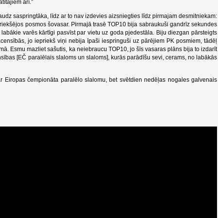
ītājiem arī.”
daudz saspringtāka, līdz ar to nav izdevies aizsniegties līdz pirmajam desmitniekam:
priekšējos posmos šovasar. Pirmajā trasē TOP10 bija sabraukuši gandrīz sekundes
 labākie varēs kārtīgi pasvīst par vietu uz goda pjedestāla. Biju diezgan pārsteigts
ensībās, jo iepriekš viņi nebija īpaši iespringuši uz pārējiem PK posmiem, tādēļ
smā. Esmu mazliet sašutis, ka neiebraucu TOP10, jo šīs vasaras plāns bija to izdarīt
nsības [EČ paralēlais slaloms un slaloms], kurās parādīšu sevi, cerams, no labākās
 ar Eiropas čempionāta paralēlo slalomu, bet svētdien nedēļas nogales galvenais