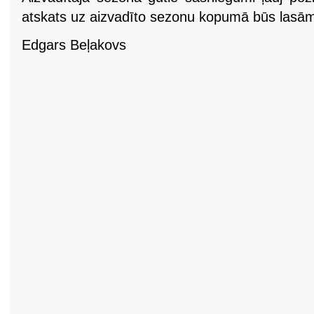
atskats uz aizvadīto sezonu kopumā būs lasām
Edgars Beļakovs