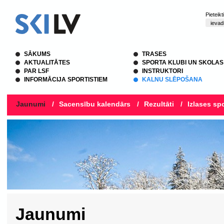
Pieteik
SĀKUMS
TRASES
AKTUALITĀTES
SPORTA KLUBI UN SKOLAS
PAR LSF
INSTRUKTORI
INFORMĀCIJA SPORTISTIEM
KALNU SLĒPOŠANA
Jaunumi
/
Sacensību kalendārs
/
Rezultāti
/
Izlases spo
Jaunumi