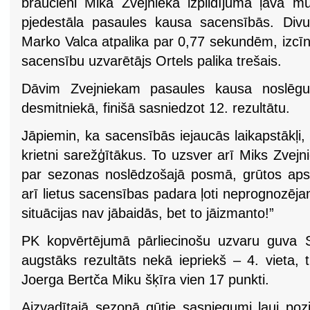
braucieni Mika Zvejnieka izpildījumā ļāva mū
pjedestāla pasaules kausa sacensībās. Di
Marko Valca atpalika par 0,77 sekundēm, izcīn
sacensību uzvarētājs Ortels palika trešais.
Dāvim Zvejniekam pasaules kausa noslēgum
desmitniekā, finišā sasniedzot 12. rezultātu.
Jāpiemin, ka sacensībās iejaucās laikapstākļi,
krietni sarežģītākus. To uzsver arī Miks Zvej
par sezonas noslēdzošajā posmā, grūtos apstā
arī lietus sacensības padara ļoti neprognozēj
situācijas nav jābaidās, bet to jāizmanto!”
PK kopvērtējumā pārliecinošu uzvaru guva 
augstāks rezultāts nekā iepriekš – 4. vieta, 
Joerga Bertča Miku šķīra vien 17 punkti.
Aizvadītajā sezonā gūtie sasniegumi ļauj pozi