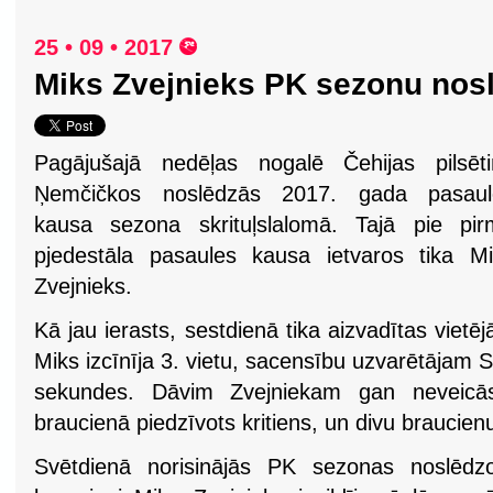
25 • 09 • 2017
Miks Zvejnieks PK sezonu nosl
Pagājušajā nedēļas nogalē Čehijas pilsēti
Ņemčičkos noslēdzās 2017. gada pasaul
kausa sezona skrituļslalomā. Tajā pie pir
pjedestāla pasaules kausa ietvaros tika M
Zvejnieks.
Kā jau ierasts, sestdienā tika aizvadītas viet
Miks izcīnīja 3. vietu, sacensību uzvarētājam
sekundes. Dāvim Zvejniekam gan neveicās 
braucienā piedzīvots kritiens, un divu braucie
Svētdienā norisinājās PK sezonas noslēdzo