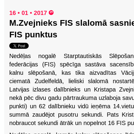
16 • 01 • 2017
M.Zvejnieks FIS slalomā sasni
FIS punktus
Nedēļas nogalē Starptautiskās Slēpošan
federācijas (FIS) spēcīga sastāva sacensī
kalnu slēpošanā, kas tika aizvadītas Vāci
ciematā Zudelfeldā, lieliski slalomā nostartē
Latvijas izlases dalībnieks un Kristapa Zvejn
nekā pēc divu gadu pārtraukuma uzlaboja savu
punkti) un 62 dalībnieku vidū ieņēma 14.viet
summā zaudējot pusotru sekundi. Pats Krista
nobraucot sekundi ātrāk un nopelnot 16 FIS pu