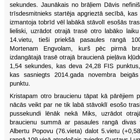
sekundes. Jaunākais no brāļiem Dāvis nefiniš
trīsdesmitnieks startēja apgrieztā secībā, ka
izmantoja tobrīd vēl labākā stāvolī esošās tr
lieliski, uzrādot otrajā trasē otro labāko lai
14.vietu, tieši priekšā pasaules rangā 10
Mortenam Engvolam, kurš pēc pirmā brauc
izdangātajā trasē otrajā braucienā pieļāva kļūd
1,54 sekundes, kas deva 24,28 FIS punktus, i
kas sasniegts 2014.gada novembra beigās 
punktu.
Kristapam otro braucienu tāpat kā pārējiem p
nācās veikt par ne tik labā stāvoklī esošo tras
pussekundi lēnāk nekā Miks, uzrādot otraj
braucienu summā ar pasaules rangā divas 
Albertu Popovu (76.vieta) dalot 5.vietu (+0,5
rangā 109.vieā atrodošais zviedrs Gustavs Lu