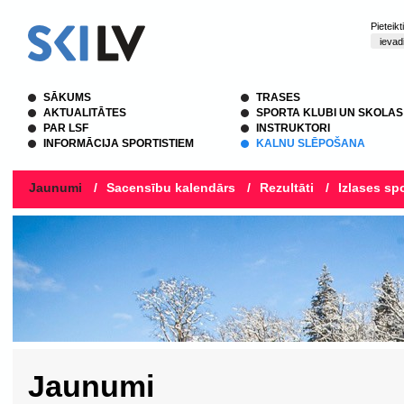
Pieteik
SĀKUMS
TRASES
AKTUALITĀTES
SPORTA KLUBI UN SKOLAS
PAR LSF
INSTRUKTORI
INFORMĀCIJA SPORTISTIEM
KALNU SLĒPOŠANA
Jaunumi
/
Sacensību kalendārs
/
Rezultāti
/
Izlases spo
Jaunumi