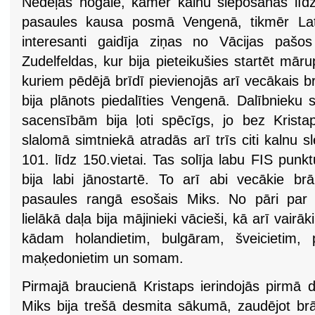
Nedēļas nogalē, kamēr kalnu slēpošanas līdzj
pasaules kausa posmā Vengenā, tikmēr Latv
interesanti gaidīja ziņas no Vācijas pašo
Zudelfeldas, kur bija pieteikušies startēt māru
kuriem pēdējā brīdī pievienojās arī vecākais br
bija plānots piedalīties Vengenā. Dalībnieku 
sacensībām bija ļoti spēcīgs, jo bez Krist
slalomā simtniekā atradās arī trīs citi kalnu sl
101. līdz 150.vietai. Tas solīja labu FIS punk
bija labi jānostartē. To arī abi vecākie brāļ
pasaules rangā esošais Miks. No pāri par 
lielākā daļa bija mājinieki vācieši, kā arī vairāk
kādam holandietim, bulgāram, šveicietim, p
maķedonietim un somam.
Pirmajā braucienā Kristaps ierindojās pirmā 
Miks bija trešā desmita sākumā, zaudējot brā