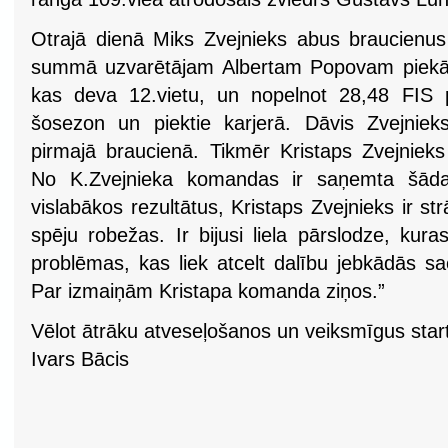
Otrajā dienā Miks Zvejnieks abus braucienus 
summā uzvarētājam Albertam Popovam piekāp
kas deva 12.vietu, un nopelnot 28,48 FIS p
šosezon un piektie karjerā. Dāvis Zvejnieks 
pirmajā braucienā. Tikmēr Kristaps Zvejnieks
No K.Zvejnieka komandas ir saņemta šāda i
vislabākos rezultātus, Kristaps Zvejnieks ir st
spēju robežas. Ir bijusi liela pārslodze, kur
problēmas, kas liek atcelt dalību jebkādās sa
Par izmaiņām Kristapa komanda ziņos.”
Vēlot ātrāku atveseļošanos un veiksmīgus star
Ivars Bācis