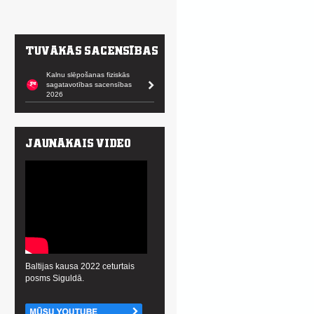
Kalnu slēpošanas fiziskās
sagatavotības sacensības
2026
Baltijas kausa 2022 ceturtais
posms Siguldā.