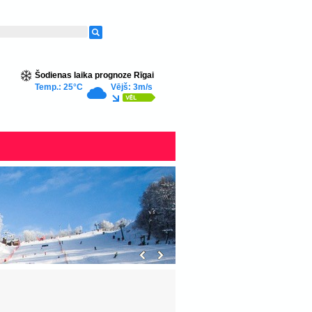
Šodienas laika prognoze Rīgai
Temp.: 25°C
Vējš: 3m/s