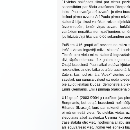
11.vietas pakāpties tikai par vienu po
sacensībām par šādu atrašanos līderpozīci
laiku, Paula varēja arī uzvarēt, jo divu b
izcīnot pirmo uzvaru. Arī Paula pirmo reizi 
slalomā bija tikusi vairākas reizes trijnie
ārzemniecēm, tomēr viņas uzvaru, turklāt 
vairākiem nepatīkamiem gadījumiem, tomēr b
ļoti līdzīgā cīņā tikai par 0,06 sekundēm a
Puišiem U16 grupā arī neviens no milzu s
trešās vietas ieguvēji milzu slalomā Lauri
Tikmēr otro vietu milzu slalomā ieguvušai
divi, tāpēc nobrauca līdz galam, ieņemot 
Otrajā braucienā Pauls atkal pieļāva kļūdas,
neskatoties uz otro laiku otrajā braucienā, 
Zuters, kas nodrošināja “Apex” vienīgo g
savulaik jau sanāca uzkāpt uz goda pjedest
pieļaujot lielākas kļūdas, demonstrēja pie
Emīls Ģērmanis. Emīls pirmajā braucienā bija
U14 grupā (2003./2004.g.) puišiem jau pirma
Bergmanis, bet otrajā braucienā nefinišēj
Rihards Skrastiņš, kurš par sekundi apst
pirmā un trešā vieta. No piektās vietas 
slēpotājas atkal apsteidza Ustinija Kuropa
trasē stabilu otro vietu nodrošināja labu sn
arī ieguva trešo vietu, tomēr vēl iepriekš bi