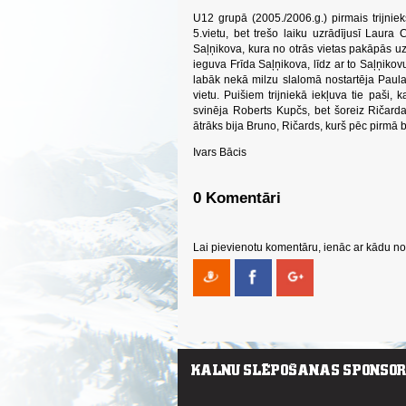
U12 grupā (2005./2006.g.) pirmais trijniek
5.vietu, bet trešo laiku uzrādījusī Laura 
Saļņikova, kura no otrās vietas pakāpās u
ieguva Frīda Saļņikova, līdz ar to Saļņiko
labāk nekā milzu slalomā nostartēja Paul
vietu. Puišiem trijniekā iekļuva tie paši
svinēja Roberts Kupčs, bet šoreiz Ričard
ātrāks bija Bruno, Ričards, kurš pēc pirmā 
Ivars Bācis
0 Komentāri
Lai pievienotu komentāru, ienāc ar kādu no 