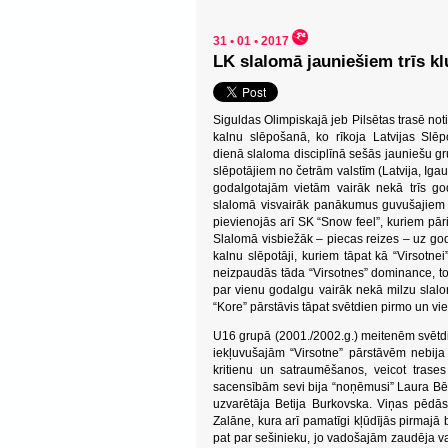
31 • 01 • 2017
LK slalomā jauniešiem trīs k
Siguldas Olimpiskajā jeb Pilsētas trasē no
kalnu slēpošanā, ko rīkoja Latvijas Slēp
dienā slaloma disciplīnā sešās jauniešu gru
slēpotājiem no četrām valstīm (Latvija, Igau
godalgotajām vietām vairāk nekā trīs god
slalomā visvairāk panākumus guvušajiem 
pievienojās arī SK “Snow feel”, kuriem pāri
Slalomā visbiežāk – piecas reizes – uz g
kalnu slēpotāji, kuriem tāpat kā “Virsotnei
neizpaudās tāda “Virsotnes” dominance, to
par vienu godalgu vairāk nekā milzu slalo
“Kore” pārstāvis tāpat svētdien pirmo un vi
U16 grupā (2001./2002.g.) meitenēm svētdien
iekļuvušajām “Virsotne” pārstāvēm nebi
kritienu un satraumēšanos, veicot trase
sacensībām sevi bija “noņēmusi” Laura Bēr
uzvarētāja Betija Burkovska. Viņas pēdās
Zalāne, kura arī pamatīgi kļūdījās pirmajā 
pat par sešinieku, jo vadošajām zaudēja va