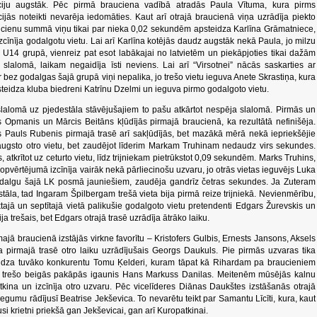
zīciju augstāk. Pēc pirmā brauciena vadībā atradās Paula Vītuma, kura pirms
jās noteikti nevarēja iedomāties. Kaut arī otrajā braucienā viņa uzrādīja piekto
raucienu summā viņu tikai par nieka 0,02 sekundēm apsteidza Karlīna Grāmatniece,
izcīnīja godalgotu vietu. Lai arī Karlīna kotējās daudz augstāk nekā Paula, jo milzu
kā U14 grupā, vienreiz pat esot labākajai no latvietēm un piekāpjoties tikai dažām
slalomā, laikam negaidīja īsti neviens. Lai arī “Virsotnei” nācās saskarties ar
ez godalgas šajā grupā viņi nepalika, jo trešo vietu ieguva Anete Skrastiņa, kura
psteidza kluba biedreni Katrīnu Dzelmi un ieguva pirmo godalgoto vietu.
lalomā uz pjedestāla stāvējušajiem to pašu atkārtot nespēja slalomā. Pirmās un
s Opmanis un Mārcis Beitāns kļūdījās pirmajā braucienā, ka rezultātā nefinišēja.
s Pauls Rubenis pirmajā trasē arī sakļūdījās, bet mazākā mērā nekā iepriekšējie
augsto otro vietu, bet zaudējot līderim Markam Truhinam nedaudz virs sekundes.
 atkrītot uz ceturto vietu, līdz trijniekam pietrūkstot 0,09 sekundēm. Marks Truhins,
kopvērtējumā izcīnīja vairāk nekā pārliecinošu uzvaru, jo otrās vietas ieguvējs Luka
odalgu šajā LK posmā jauniešiem, zaudēja gandrīz četras sekundes. Ja Zuteram
āla, tad Ingaram Špilbergam trešā vieta bija pirmā reize trijniekā. Nevienmērību,
ktajā un septītajā vietā palikušie godalgoto vietu pretendenti Edgars Žurevskis un
 trešais, bet Edgars otrajā trasē uzrādīja ātrāko laiku.
jā braucienā izstājās virkne favorītu – Kristofers Gulbis, Ernests Jansons, Aksels
a pirmajā trasē otro laiku uzrādījušais Georgs Daukuls. Pie pirmās uzvaras tika
eidza tuvāko konkurentu Tomu Ķelderi, kuram tāpat kā Rihardam pa braucieniem
uz trešo beigās pakāpās igaunis Hans Markuss Danilas. Meitenēm mūsējās kalnu
tkina un izcīnīja otro uzvaru. Pēc vicelīderes Diānas Daukštes izstāšanās otrajā
iegumu rādījusī Beatrise Jekševica. To nevarētu teikt par Samantu Līcīti, kura, kaut
jusi krietni priekšā gan Jekševicai, gan arī Kuropatkinai.