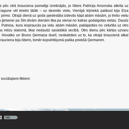
s pēc otrā brauciena pamatīgi izretinājās, jo līdere Patrīcija Ansonska atkrita uz
Ciagune vēl krietni tālāk – uz desmito vietu. Vienīgā trijniekā palikusī bija Elza
z pirmo. Otrajā dienā uz goda pjedestāla izdevās kāpt abām māsām, jo trešo vietu
vu ģimenei pa šīm divām dienām tika pa vienai no katras godalgotas vietas. Daudz
a Putniņa, kura iespraucās pa vidu abām māsām, pakāpjoties no ceturtās uz otro
, kas milzu slalomā, tikai nedaudz savādākā secībā. Otro dienu pēc kārtas uzvaru
a Hovalko un Bruno Ģermaņa duelī, neskatoties uz to, ka otrajā braucienā atkal
brauciena bija līderis, tomēr kopvērtējumā palika priekšā Ģermanim.
sociālajiem tīkliem: