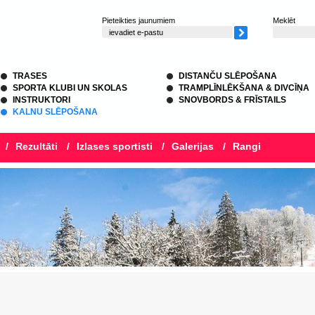
Pieteikties jaunumiem
Meklēt
TRASES
DISTANČU SLĒPOŠANA
SPORTA KLUBI UN SKOLAS
TRAMPLĪNLĒKŠANA & DIVCĪŅA
INSTRUKTORI
SNOVBORDS & FRĪSTAILS
KALNU SLĒPOŠANA
/
Rezultāti
/
Izlases sportisti
/
Galerijas
/
Rangi