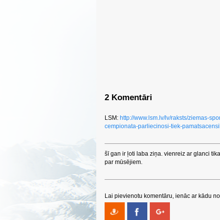
2 Komentāri
LSM:
http://www.lsm.lv/lv/raksts/ziemas-sp
cempionata-parliecinosi-tiek-pamatsacens
šī gan ir ļoti laba ziņa. vienreiz ar glanci ti
par mūsējiem.
Lai pievienotu komentāru, ienāc ar kādu no 