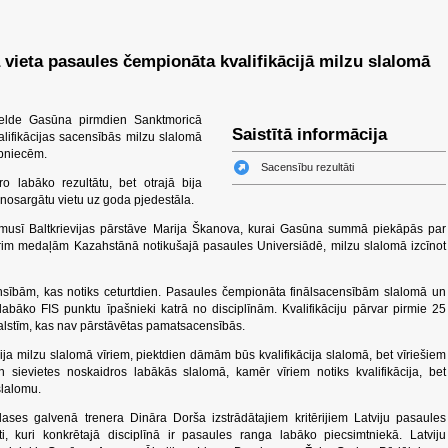
 vieta pasaules čempionāta kvalifikācijā milzu slalomā
Lelde Gasūna pirmdien Sanktmoricā
Saistītā informācija
alifikācijas sacensībās milzu slalomā
ībniecēm.
Sacensību rezultāti
 labāko rezultātu, bet otrajā bija
ai nosargātu vietu uz goda pjedestāla.
musī Baltkrievijas pārstāve Marija Škanova, kurai Gasūna summā piekāpās par
im medaļām Kazahstānā notikušajā pasaules Universiādē, milzu slalomā izcīnot
nsībām, kas notiks ceturtdien. Pasaules čempionāta finālsacensībām slalomā un
labāko FIS punktu īpašnieki katrā no disciplīnām. Kvalifikāciju pārvar pirmie 25
no valstīm, kas nav pārstāvētas pamatsacensībās.
cija milzu slalomā vīriem, piektdien dāmām būs kvalifikācija slalomā, bet vīriešiem
sievietes noskaidros labākās slalomā, kamēr vīriem notiks kvalifikācija, bet
slalomu.
lases galvenā trenera Dināra Dorša izstrādātajiem kritērijiem Latviju pasaules
ti, kuri konkrētajā disciplīnā ir pasaules ranga labāko piecsimtniekā. Latviju