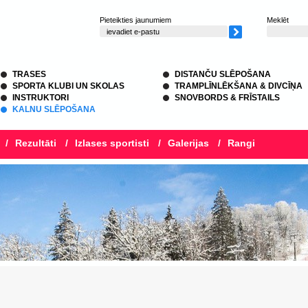
Pieteikties jaunumiem
Meklēt
TRASES
DISTANČU SLĒPOŠANA
SPORTA KLUBI UN SKOLAS
TRAMPLĪNLĒKŠANA & DIVCĪŅA
INSTRUKTORI
SNOVBORDS & FRĪSTAILS
KALNU SLĒPOŠANA
/
Rezultāti
/
Izlases sportisti
/
Galerijas
/
Rangi