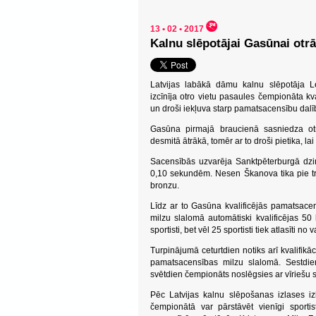
13 • 02 • 2017
Kalnu slēpotājai Gasūnai otrā
Latvijas labākā dāmu kalnu slēpotāja 
izcīnīja otro vietu pasaules čempionāta kv
un droši iekļuva starp pamatsacensību dal
Gasūna pirmajā braucienā sasniedza otro
desmitā ātrākā, tomēr ar to droši pietika, l
Sacensībās uzvarēja Sanktpēterburgā dzi
0,10 sekundēm. Nesen Škanova tika pie tr
bronzu.
Līdz ar to Gasūna kvalificējās pamatsace
milzu slalomā automātiski kvalificējas 50 
sportisti, bet vēl 25 sportisti tiek atlasīti 
Turpinājumā ceturtdien notiks arī kvalifikā
pamatsacensības milzu slalomā. Sestdien 
svētdien čempionāts noslēgsies ar vīriešu 
Pēc Latvijas kalnu slēpošanas izlases iz
čempionātā var pārstāvēt vienīgi sportis