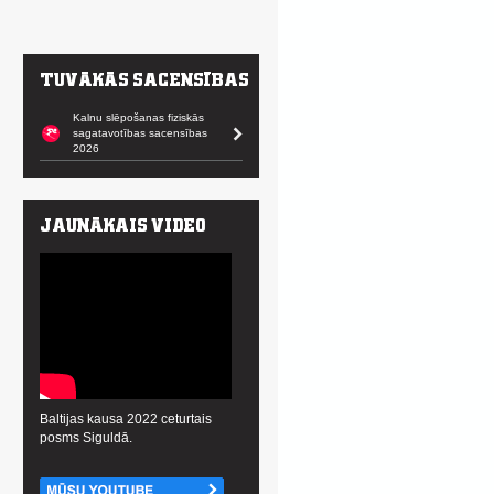
Kalnu slēpošanas fiziskās
sagatavotības sacensības
2026
Baltijas kausa 2022 ceturtais
posms Siguldā.