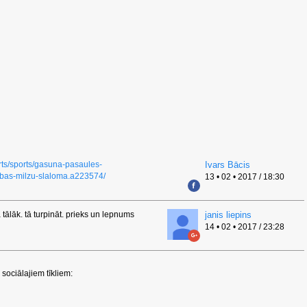
orts/sports/gasuna-pasaules-
Ivars Bācis
ibas-milzu-slaloma.a223574/
13 • 02 • 2017 / 18:30
ka tālāk. tā turpināt. prieks un lepnums
janis liepins
14 • 02 • 2017 / 23:28
sociālajiem tīkliem: