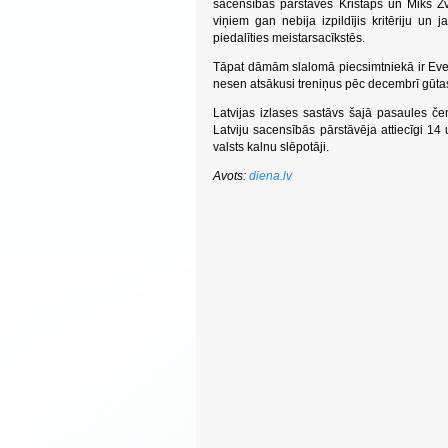
sacensībās pārstāvēs Kristaps un Miks Z
viņiem gan nebija izpildījis kritēriju un
piedalīties meistarsacīkstēs.
Tāpat dāmām slalomā piecsimtniekā ir Evel
nesen atsākusi treniņus pēc decembrī gūta
Latvijas izlases sastāvs šajā pasaules č
Latviju sacensībās pārstāvēja attiecīgi 14
valsts kalnu slēpotāji.
Avots:
diena.lv