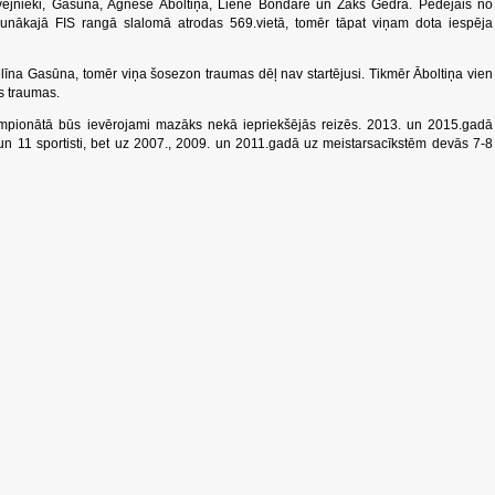
vejnieki, Gasūna, Agnese Āboltiņa, Liene Bondare un Žaks Gedra. Pēdējais no
 jaunākajā FIS rangā slalomā atrodas 569.vietā, tomēr tāpat viņam dota iespēja
īna Gasūna, tomēr viņa šosezon traumas dēļ nav startējusi. Tikmēr Āboltiņa vien
s traumas.
empionātā būs ievērojami mazāks nekā iepriekšējās reizēs. 2013. un 2015.gadā
 un 11 sportisti, bet uz 2007., 2009. un 2011.gadā uz meistarsacīkstēm devās 7-8