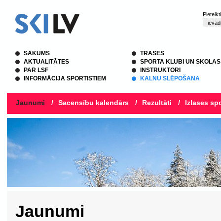
Pieteik
SĀKUMS
TRASES
AKTUALITĀTES
SPORTA KLUBI UN SKOLAS
PAR LSF
INSTRUKTORI
INFORMĀCIJA SPORTISTIEM
KALNU SLĒPOŠANA
Jaunumi
/
Sacensību kalendārs
/
Rezultāti
/
Izlases spo
Jaunumi