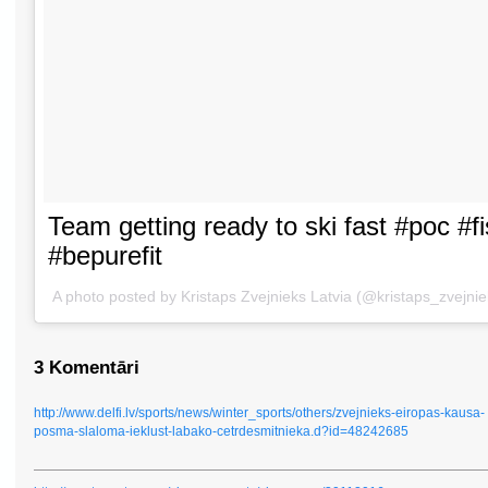
Team getting ready to ski fast #poc #f
#bepurefit
A photo posted by Kristaps Zvejnieks Latvia (@kristaps_zvejni
3 Komentāri
http://www.delfi.lv/sports/news/winter_sports/others/zvejnieks-eiropas-kausa-
posma-slaloma-ieklust-labako-cetrdesmitnieka.d?id=48242685