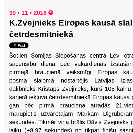
30 • 11 • 2016
K.Zvejnieks Eiropas kausā sla
četrdesmitniekā
Šodien Somijas Slēpošanas centrā Levi otr
sacensību dienā pēc vakardienas izstāšan
pirmajā braucienā veiksmīgi Eiropas kau
posma slalomā nostartējis Latvijas izlas
dalībnieks Kristaps Zvejnieks, kurš 105 kalnu
karjerā iekļuva četrdesmitniekā Eiropas kausa 
gan pēc pirmā brauciena atradās 21.vi
mārupietis uzvarētajam Markam Digruberam
sekundes. Tikmēr viņa brālis Dāvis Zvejnieks 
laiku (+8,97 sekundes) no tikpat finišu sasn