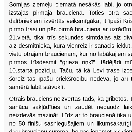
Somijas ziemeļu ciematā nesākās labi, jo otr
izstājās pirmajā braucienā. Toties otrā s
dalībniekiem izvērtās veiksmīgāka, it īpaši Kri
pirmo trasi un pēc pirmā brauciena ar uzrādīt
21.vietā, tikai trīs sekundes simtdaļas aiz d
aiz desmitnieka, kurā vienreiz ir sanācis iekļū
vietu otrajam braucienam, kur no labākajiem 
pirmos trīsdesmit “grieza riņķī”, tādējādi m
10.starta pozīciju. Taču, tā kā Levi trase izc
šoreiz tas īpašu priekšrocību nedeva, jo arī t
samērā labā stāvoklī.
Otrais brauciens neizvērtās tāds, kā gribētos.
sanāca sakļūdīties un zaudēt nedaudz laik
neizdevās mazināt. Līdz ar to braucienā tika uz
no 50 finišu sasniegušajiem un likumsakarīgi
divu braucienu summā, beigās ieņemot 37.vietu