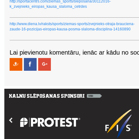
http://sportacentrs.com/ziemas_sports/sleposana/30112016-
k_zvejnieks_eiropas_kausa_slaloma_cetrdes
http://www.diena.lv/raksts/sports/ziemas-sports/zvejnieks-otraja-brauciena-
zaude-16-pozicijas-eiropas-kausa-posma-slaloma-disciplina-14160890
Lai pievienotu komentāru, ienāc ar kādu no soci