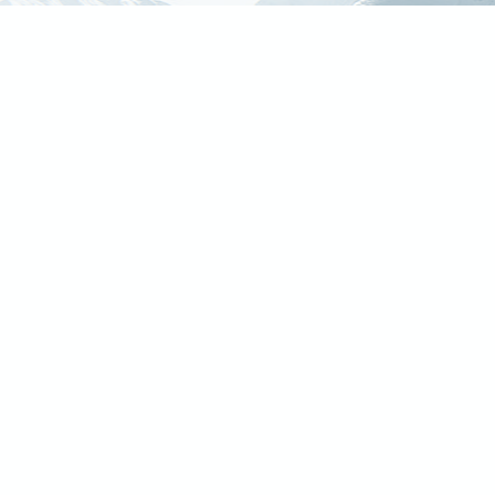
Mēs izmantojam sīkfailus. Turpinot lietot mūsu tīmekļa vietni,