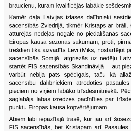
braucienu, kuram kvalificējās labākie sešdesmi
Kamēr daļa Latvijas izlases dalībnieki sestd
sacensībās Zviedrijā, tikmēr Kristaps ar brāli,
atturējās nedēļas nogalē no piedalīšanās sace
Eiropas kausa sezonas sākumam, proti, pirm
trešdien tika aizvadīts Levi (Miks, nostartējo
sacensībās Somijā, atgriezās uz nedēļu Latvi
startēt FIS sacensībās Skandināvijā – aut.piez
varbūt nebija pats spēcīgais, taču kā all
sacensību dalībniekiem atrodoties pasaules
pieciem no viņiem labāko trīsdesmitniekā. Pēc 
saglabāja labas izredzes pacīnīties par trīsd
punktu Eiropas kausa kopvērtējumam.
Abiem labi iepazītajā trasē, kur jau arī šose
FIS sacensībās, bet Kristapam arī Pasaules