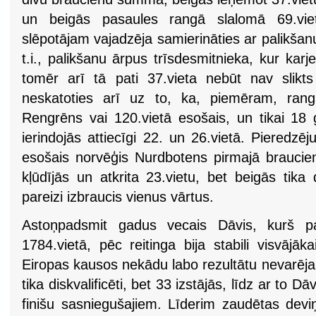
un beigās pasaules rangā slalomā 69.vie
slēpotājam vajadzēja samierināties ar palikša
t.i., palikšanu ārpus trīsdesmitnieka, kur karje
tomēr arī tā pati 37.vieta nebūt nav slikt
neskatoties arī uz to, ka, piemēram, rang
Rengrēns vai 120.vietā esošais, un tikai 18
ierindojās attiecīgi 22. un 26.vietā. Pieredzē
esošais norvēģis Nurdbotens pirmajā braucienā
kļūdījās un atkrita 23.vietu, bet beigās tika d
pareizi izbraucis vienus vārtus.
Astoņpadsmit gadus vecais Dāvis, kurš p
1784.vietā, pēc reitinga bija stabili visvājāk
Eiropas kausos nekādu labo rezultātu nevarēja 
tika diskvalificēti, bet 33 izstājās, līdz ar to D
finišu sasniegušajiem. Līderim zaudētas dev