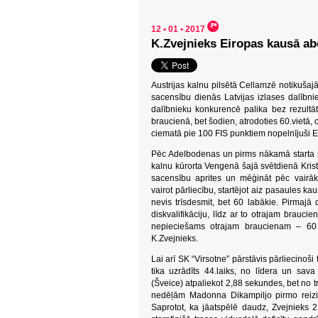
12 • 01 • 2017
K.Zvejnieks Eiropas kausā ab
Austrijas kalnu pilsētā Cellamzē notikuš
sacensību dienās Latvijas izlases dalībni
dalībnieku konkurencē palika bez rezultāt
braucienā, bet šodien, atrodoties 60.vietā, o
ciematā pie 100 FIS punktiem nopelnījuši E
Pēc Adelbodenas un pirms nākamā starta 
kalnu kūrorta Vengenā šajā svētdienā Krist
sacensību aprites un mēģināt pēc vairāk
vairot pārliecību, startējot aiz pasaules 
nevis trīsdesmit, bet 60 labākie. Pirmajā
diskvalifikāciju, līdz ar to otrajam braucie
nepieciešams otrajam braucienam – 60 k
K.Zvejnieks.
Lai arī SK “Virsotne” pārstāvis pārliecinoši
tika uzrādīts 44.laiks, no līdera un s
(Šveice) atpaliekot 2,88 sekundes, bet no 
nedēļām Madonna Dikampiljo pirmo reizi
Saprotot, ka jāatspēlē daudz, Zvejnieks 2.