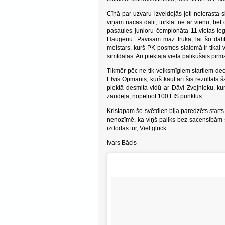
Cīņā par uzvaru izveidojās ļoti neierasta s
viņam nācās dalīt, turklāt ne ar vienu, be
pasaules junioru čempionāta 11.vietas ie
Haugenu. Pavisam maz trūka, lai šo dalītā
meistars, kurš PK posmos slalomā ir tikai 
simtdaļas. Arī piektajā vietā palikušais pi
Tikmēr pēc ne tik veiksmīgiem startiem de
Elvis Opmanis, kurš kaut arī šis rezultāts š
piektā desmita vidū ar Dāvi Zvejnieku, ku
zaudēja, nopelnot 100 FIS punktus.
Kristapam šo svētdien bija paredzēts start
nenozīmē, ka viņš paliks bez sacensībām š
izdodas tur, Viel glück.
Ivars Bācis