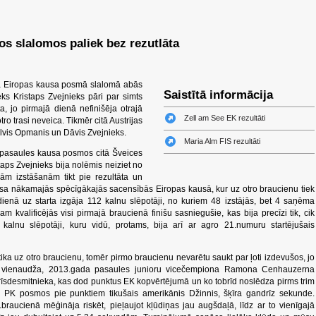
os slalomos paliek bez rezutlāta
ajā Eiropas kausa posmā slalomā abās
Saistītā informācija
eks Kristaps Zvejnieks pāri par simts
a, jo pirmajā dienā nefinišēja otrajā
Zell am See EK rezultāti
tro trasi neveica. Tikmēr citā Austrijas
lvis Opmanis un Dāvis Zvejnieks.
Maria Alm FIS rezultāti
pasaules kausa posmos citā Šveices
aps Zvejnieks bija nolēmis neiziet no
ām izstāšanām tikt pie rezultāta un
kausa nākamajās spēcīgākajās sacensībās Eiropas kausā, kur uz otro braucienu tiek
 dienā uz starta izgāja 112 kalnu slēpotāji, no kuriem 48 izstājās, bet 4 saņēma
nam kvalificējās visi pirmajā braucienā finišu sasniegušie, kas bija precīzi tik, cik
alnu slēpotāji, kuru vidū, protams, bija arī ar agro 21.numuru startējušais
 tika uz otro braucienu, tomēr pirmo braucienu nevarētu saukt par ļoti izdevušos, jo
ava vienaudža, 2013.gada pasaules junioru vicečempiona Ramona Cenhauzerna
trīsdesmitnieka, kas dod punktus EK kopvērtējumā un ko tobrīd noslēdza pirms trim
 PK posmos pie punktiem tikušais amerikānis Džinnis, šķīra gandrīz sekunde.
braucienā mēģināja riskēt, pieļaujot kļūdiņas jau augšdaļā, līdz ar to vienīgajā