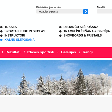
Pieteikties jaunumiem
Meklēt
TRASES
DISTANČU SLĒPOŠANA
SPORTA KLUBI UN SKOLAS
TRAMPLĪNLĒKŠANA & DIVCĪŅA
INSTRUKTORI
SNOVBORDS & FRĪSTAILS
KALNU SLĒPOŠANA
/
Rezultāti
/
Izlases sportisti
/
Galerijas
/
Rangi