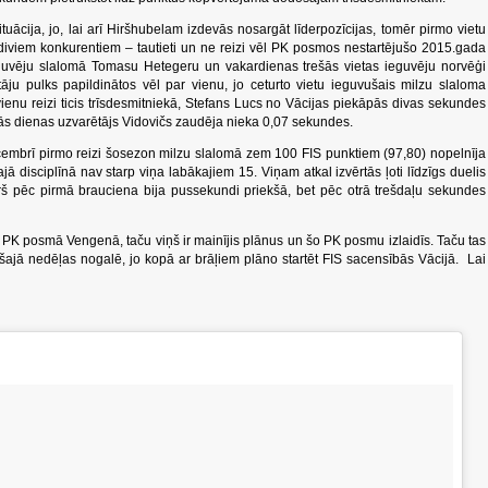
ituācija, jo, lai arī Hiršhubelam izdevās nosargāt līderpozīcijas, tomēr pirmo vietu
t diviem konkurentiem – tautieti un ne reizi vēl PK posmos nestartējušo 2015.gada
guvēju slalomā Tomasu Hetegeru un vakardienas trešās vietas ieguvēju norvēģi
ju pulks papildinātos vēl par vienu, jo ceturto vietu ieguvušais milzu slaloma
vienu reizi ticis trīsdesmitniekā, Stefans Lucs no Vācijas piekāpās divas sekundes
rmās dienas uzvarētājs Vidovičs zaudēja nieka 0,07 sekundes.
cembrī pirmo reizi šosezon milzu slalomā zem 100 FIS punktiem (97,80) nopelnīja
ajā disciplīnā nav starp viņa labākajiem 15. Viņam atkal izvērtās ļoti līdzīgs duelis
rš pēc pirmā brauciena bija pussekundi priekšā, bet pēc otrā trešdaļu sekundes
s PK posmā Vengenā, taču viņš ir mainījis plānus un šo PK posmu izlaidīs. Taču tas
ajā nedēļas nogalē, jo kopā ar brāļiem plāno startēt FIS sacensībās Vācijā. Lai