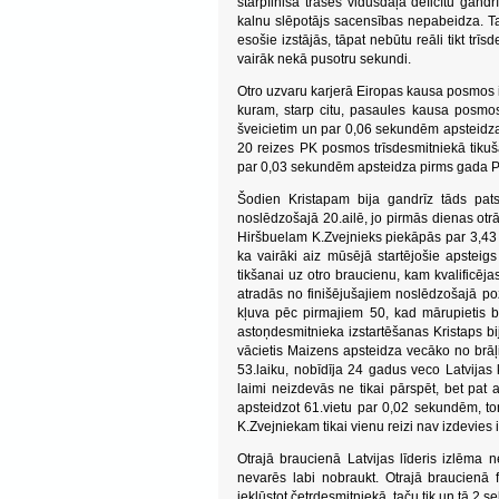
starpfinišā trases vidusdaļā deficītu gan
kalnu slēpotājs sacensības nepabeidza. Taču
esošie izstājās, tāpat nebūtu reāli tikt tr
vairāk nekā pusotru sekundi.
Otro uzvaru karjerā Eiropas kausa posmos i
kuram, starp citu, pasaules kausa posmos 
šveicietim un par 0,06 sekundēm apsteidza
20 reizes PK posmos trīsdesmitniekā tikuša
par 0,03 sekundēm apsteidza pirms gada PK
Šodien Kristapam bija gandrīz tāds pats 
noslēdzošajā 20.ailē, jo pirmās dienas otrā
Hiršbuelam K.Zvejnieks piekāpās par 3,43 
ka vairāki aiz mūsējā startējošie apsteigs 
tikšanai uz otro braucienu, kam kvalificēja
atradās no finišējušajiem noslēdzošajā poz
kļuva pēc pirmajiem 50, kad mārupietis bij
astoņdesmitnieka izstartēšanas Kristaps bi
vācietis Maizens apsteidza vecāko no brāļ
53.laiku, nobīdīja 24 gadus veco Latvijas
laimi neizdevās ne tikai pārspēt, bet pat a
apsteidzot 61.vietu par 0,02 sekundēm, to
K.Zvejniekam tikai vienu reizi nav izdevies
Otrajā braucienā Latvijas līderis izlēma 
nevarēs labi nobraukt. Otrajā braucienā 
iekļūstot četrdesmitniekā, taču tik un tā 2