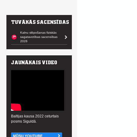
Kalnu slēpošanas fiziskās
sagatavotības sacensības
2026
Baltijas kausa 2022 ceturtais
posms Siguldā.