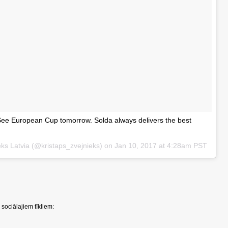
 See European Cup tomorrow. Solda always delivers the best
eks Latvia (@kristaps_zvejnieks) on
Jan 10, 2017 at 4:28am PST
sociālajiem tīkliem: