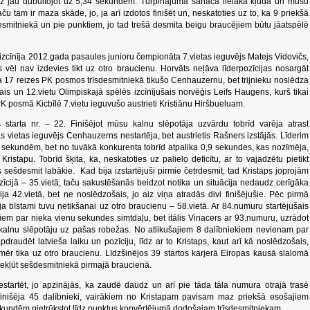
drīz jau dubultojot uz 5,34 sekundēm. Turpinājumā sanāca lielāka kļūda un mūsu
 tam ir maza skāde, jo, ja arī izdotos finišēt un, neskatoties uz to, ka 9 priekšā
īsdesmitniekā un pie punktiem, jo tad trešā desmita beigu braucējiem būtu jāatspēlē
zcīnīja 2012.gada pasaules junioru čempionāta 7.vietas ieguvējs Matejs Vidovičs,
vēl nav izdevies tikt uz otro braucienu. Horvāts neļāva līderpozīcijas nosargāt
 17 reizes PK posmos trīsdesmitniekā tikušo Cenhauzernu, bet trijnieku noslēdza
is un 12.vietu Olimpiskajā spēlēs izcīnījušais norvēģis Leifs Haugens, kurš tikai
 posmā Kicbīlē 7.vietu ieguvušo austrieti Kristiānu Hiršbueluam.
starta nr. – 22. Finišējot mūsu kalnu slēpotāja uzvārdu tobrīd varēja atrast
s vietas ieguvējs Cenhauzerns nestartēja, bet austrietis Rašners izstājās. Līderim
sekundēm, bet no tuvākā konkurenta tobrīd atpalika 0,9 sekundes, kas nozīmēja,
Kristapu. Tobrīd šķita, ka, neskatoties uz palielo deficītu, ar to vajadzētu pietikt
s sešdesmit labākie. Kad bija izstartējuši pirmie četrdesmit, tad Kristaps joprojām
īcijā – 35.vietā, taču sakustēšanās beidzot notika un situācija nedaudz cerīgāka
a 42.vietā, bet ne noslēdzošais, jo aiz viņa atradās divi finišējušie. Pēc pirmā
ja bīstami tuvu netikšanai uz otro braucienu – 58.vietā. Ar 84.numuru startējušais
iem par nieka vienu sekundes simtdaļu, bet itālis Vinacers ar 93.numuru, uzrādot
 kalnu slēpotāju uz pašas robežas. No atlikušajiem 8 dalībniekiem nevienam par
pdraudēt latvieša laiku un pozīciju, līdz ar to Kristaps, kaut arī kā noslēdzošais,
mēr tika uz otro braucienu. Līdzšinējos 39 startos karjerā Eiropas kausā slalomā
 iekļūt sešdesmitniekā pirmajā braucienā.
nestartēt, jo apzinājās, ka zaudē daudz un arī pie tāda tāla numura otrajā trasē
finišēja 45 dalībnieki, vairākiem no Kristapam pavisam maz priekšā esošajiem
 sekundēm pietrūkstot līdz punktus kopvērtējumā dodošajam trīsdesmitniekam.