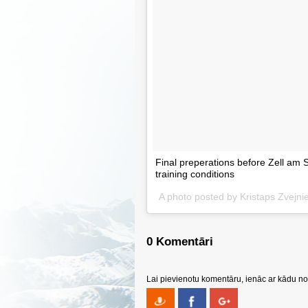
Final preperations before Zell am
training conditions
A photo posted by Kristaps Zvejni
0 Komentāri
Lai pievienotu komentāru, ienāc ar kādu no 