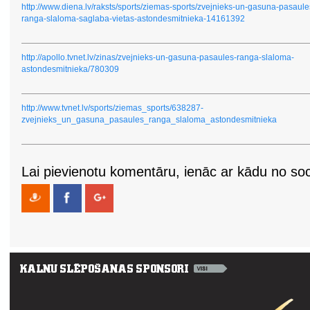
http://www.diena.lv/raksts/sports/ziemas-sports/zvejnieks-un-gasuna-pasaule
ranga-slaloma-saglaba-vietas-astondesmitnieka-14161392
http://apollo.tvnet.lv/zinas/zvejnieks-un-gasuna-pasaules-ranga-slaloma-
astondesmitnieka/780309
http://www.tvnet.lv/sports/ziemas_sports/638287-
zvejnieks_un_gasuna_pasaules_ranga_slaloma_astondesmitnieka
Lai pievienotu komentāru, ienāc ar kādu no soci