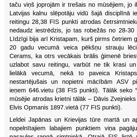
taču viņš joprojām ir trešais no mūsējiem, jo il
Latvijas kalnu slēpotāju vidū šajā disciplīnā
reitingu 28,38 FIS punkti atrodas četrsimtniekā
nedaudz iestrēdzis, jo tas robežās no 28-30 
Līdzīgi bija arī Kristapam, kurš pirms četriem
20 gadu vecumā veica pēkšņu strauju lēc
Cerams, ka otrs vecākais brālis ģimenē bries
uzlabot savu reitingu, varbūt ne tik krasi u
lielākā vecumā, nekā to paveica Kristap
nestartējušais un nopietni mācībām ASV pi
ieņem 646.vietu (38 FIS punkti). Tālāk seko 
mūsējie atrodas krietni tālāk – Dāvis Zvejnieks
Elvis Opmanis 1897.vietā (77 FIS punkti).
Leldei Japānas un Krievijas tūre martā un ap
nopelnītajiem labajiem punktiem viņa pagāj
pasaules rangā simtniekā. Otrajā FIS listē p