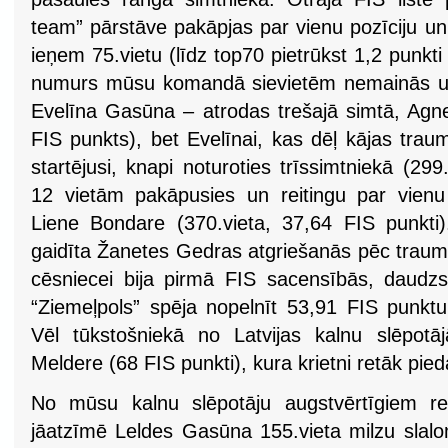
team” pārstāve pakāpjas par vienu pozīciju u
ieņem 75.vietu (līdz top70 pietrūkst 1,2 punkti 
numurs mūsu komandā sievietēm nemainās un
Evelīna Gasūna – atrodas trešajā simtā, Agne
FIS punkts), bet Evelīnai, kas dēļ kājas tra
startējusi, knapi noturoties trīssimtniekā (299
12 vietām pakāpusies un reitingu par vienu 
Liene Bondare (370.vieta, 37,64 FIS punkti)
gaidīta Žanetes Gedras atgriešanās pēc traum
cēsniecei bija pirmā FIS sacensībās, daudz
“Ziemeļpols” spēja nopelnīt 53,91 FIS punktu 
Vēl tūkstošniekā no Latvijas kalnu slēpotā
Meldere (68 FIS punkti), kura krietni retāk pie
No mūsu kalnu slēpotāju augstvērtīgiem rezu
jāatzīmē Leldes Gasūna 155.vieta milzu slalo