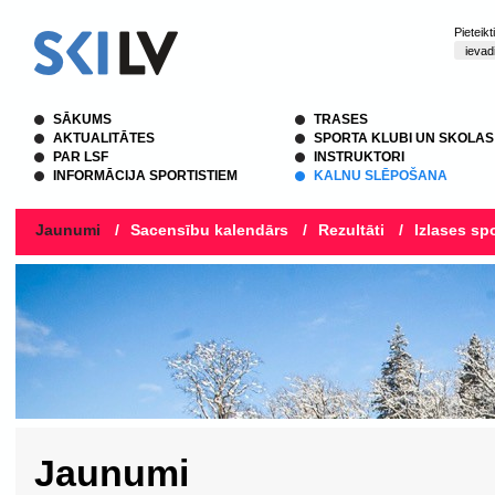
Pieteik
SĀKUMS
TRASES
AKTUALITĀTES
SPORTA KLUBI UN SKOLAS
PAR LSF
INSTRUKTORI
INFORMĀCIJA SPORTISTIEM
KALNU SLĒPOŠANA
Jaunumi
/
Sacensību kalendārs
/
Rezultāti
/
Izlases spo
Jaunumi