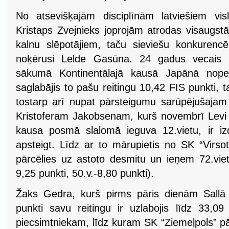
No atsevišķajām disciplīnām latviešiem vi
Kristaps Zvejnieks joprojām atrodas visaugst
kalnu slēpotājiem, taču sieviešu konkurencē
noķērusi Lelde Gasūna. 24 gadus vecais Zv
sākumā Kontinentālajā kausā Japānā nopeln
saglabājis to pašu reitingu 10,42 FIS punkti, t
tostarp arī nupat pārsteigumu sarūpējušaja
Kristoferam Jakobsenam, kurš novembrī Levi 
kausa posmā slalomā ieguva 12.vietu, ir iz
apsteigt. Līdz ar to mārupietis no SK “Virso
pārcēlies uz astoto desmitu un ieņem 72.vietu
9,25 punkti, 50.v.-8,80 punkti).
Žaks Gedra, kurš pirms pāris dienām Sallā
punkti savu reitingu ir uzlabojis līdz 33,09
piecsimtniekam, līdz kuram SK “Ziemeļpols” pā