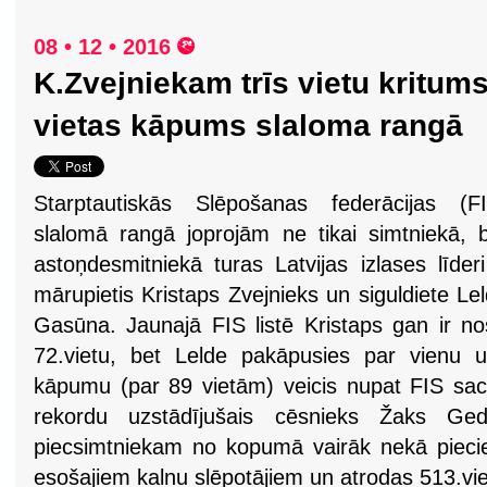
08 • 12 • 2016
K.Zvejniekam trīs vietu kritum
vietas kāpums slaloma rangā
Starptautiskās Slēpošanas federācijas (FI
slalomā rangā joprojām ne tikai simtniekā, 
astoņdesmitniekā turas Latvijas izlases līder
mārupietis Kristaps Zvejnieks un siguldiete Le
Gasūna. Jaunajā FIS listē Kristaps gan ir nos
72.vietu, bet Lelde pakāpusies par vienu uz
kāpumu (par 89 vietām) veicis nupat FIS sa
rekordu uzstādījušais cēsnieks Žaks Ged
piecsimtniekam no kopumā vairāk nekā pieci
esošajiem kalnu slēpotājiem un atrodas 513.vie