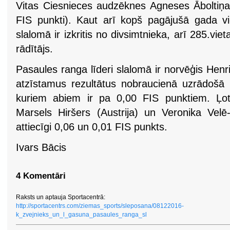
Vitas Ciesnieces audzēknes Agneses Āboltiņa
FIS punkti). Kaut arī kopš pagājušā gada vi
slalomā ir izkritis no divsimtnieka, arī 285.vie
rādītājs.
Pasaules ranga līderi slalomā ir norvēģis Henr
atzīstamus rezultātus nobraucienā uzrādošā a
kuriem abiem ir pa 0,00 FIS punktiem. Ļoti
Marsels Hiršers (Austrija) un Veronika Velē-
attiecīgi 0,06 un 0,01 FIS punkts.
Ivars Bācis
4 Komentāri
Raksts un aptauja Sportacentrā:
http://sportacentrs.com/ziemas_sports/sleposana/08122016-
k_zvejnieks_un_l_gasuna_pasaules_ranga_sl