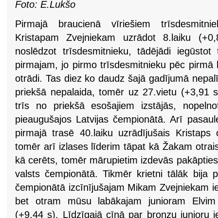
Foto: E.Lukšo
Pirmajā braucienā vīriešiem trīsdesmitni
Kristapam Zvejniekam uzrādot 8.laiku (+
noslēdzot trīsdesmitnieku, tādējādi iegūstot
pirmajam, jo pirmo trīsdesmitnieku pēc pirmā b
otrādi. Tas diez ko daudz šajā gadījumā nepalīd
priekšā nepalaida, tomēr uz 27.vietu (+3,91 
trīs no priekšā esošajiem izstājās, nopeln
pieaugušajos Latvijas čempionātā. Arī pasaul
pirmajā trasē 40.laiku uzrādījušais Kristaps 
tomēr arī izlases līderim tāpat kā Žakam otrai
kā cerēts, tomēr mārupietim izdevās pakāpties u
valsts čempionātā. Tikmēr krietni tālāk bija 
čempionātā izcīnījušajam Mikam Zvejniekam ier
bet otram mūsu labākajam junioram Elvim
(+9,44 s). Līdzīgajā cīņā par bronzu junioru i