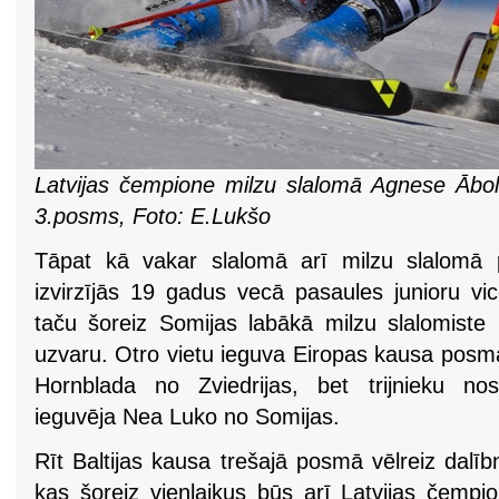
Latvijas čempione milzu slalomā Agnese Ābolt
3.posms, Foto: E.Lukšo
Tāpat kā vakar slalomā arī milzu slalomā 
izvirzījās 19 gadus vecā pasaules junioru 
taču šoreiz Somijas labākā milzu slalomiste 
uzvaru. Otro vietu ieguva Eiropas kausa posm
Hornblada no Zviedrijas, bet trijnieku nos
ieguvēja Nea Luko no Somijas.
Rīt Baltijas kausa trešajā posmā vēlreiz dalīb
kas šoreiz vienlaikus būs arī Latvijas čempio