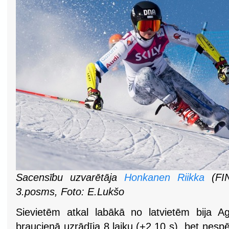
Sacensību uzvarētāja
Honkanen Riikka
(FIN
3.posms, Foto: E.Lukšo
Sievietēm atkal labākā no latvietēm bija A
braucienā uzrādīja 8.laiku (+2,10 s), bet nes