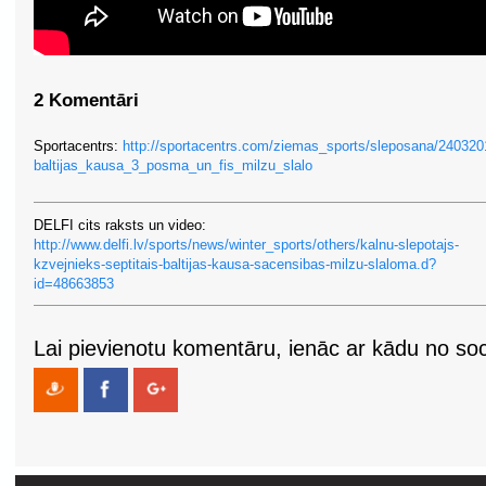
2 Komentāri
Sportacentrs:
http://sportacentrs.com/ziemas_sports/sleposana/240320
baltijas_kausa_3_posma_un_fis_milzu_slalo
DELFI cits raksts un video:
http://www.delfi.lv/sports/news/winter_sports/others/kalnu-slepotajs-
kzvejnieks-septitais-baltijas-kausa-sacensibas-milzu-slaloma.d?
id=48663853
Lai pievienotu komentāru, ienāc ar kādu no soci