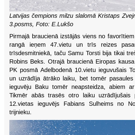
Latvijas čempions milzu slalomā Kristaps Zvej
3.posms, Foto: E.Lukšo
Pirmajā braucienā izstājās viens no favorītiem
rangā ieņem 47.vietu un trīs reizes pasa
trīsdesmitniekā, taču Samu Torsti bija tikai tre
Robins Beks. Otrajā braucienā Eiropas kausa
PK posmā Adelbodenā 10.vietu ieguvušais Tor
un uzrādīja ātrāko laiku, bet tomēr pasaules
ieguvēju Baku tomēr neapsteidza, abiem ar 
Tikmēr abās trasēs otro laiku uzrādījušais
12.vietas ieguvējs Fabians Sulheims no No
trijnieku.