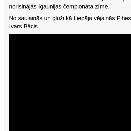
norisinājās Igaunijas čempionāta zīmē.
No saulainās un gluži kā Liepāja vējainās Pihes
Ivars Bācis