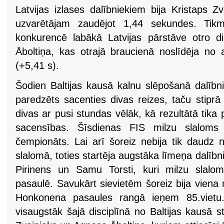
Latvijas izlases dalībniekiem bija Kristaps Zve
uzvarētājam zaudējot 1,44 sekundes. Tikm
konkurencē labākā Latvijas pārstāve otro d
Āboltiņa, kas otrajā braucienā noslīdēja no 
(+5,41 s).
Šodien Baltijas kausā kalnu slēpošanā dalībn
paredzēts sacenties divas reizes, taču stiprā
divas ar pusi stundas vēlāk, kā rezultātā tik
sacensības. Šīsdienas FIS milzu slaloms v
čempionāts. Lai arī šoreiz nebija tik daudz
slalomā, toties startēja augstāka līmeņa dalībn
Pirinens un Samu Torsti, kuri milzu slalom
pasaulē. Savukārt sievietēm šoreiz bija viena
Honkonena pasaules rangā ieņem 85.vietu
visaugstāk šajā disciplīnā no Baltijas kausā s