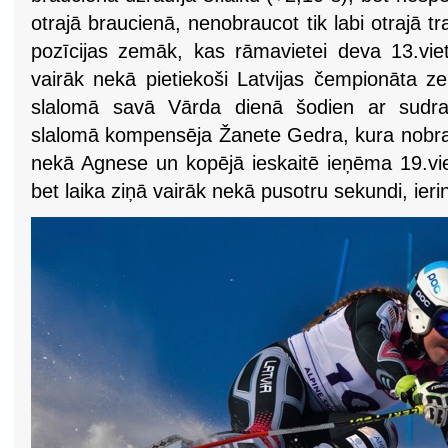
otrajā braucienā, nenobraucot tik labi otrajā t
pozīcijas zemāk, kas rāmavietei deva 13.viet
vairāk nekā pietiekoši Latvijas čempionāta z
slalomā savā Vārda dienā šodien ar sudra
slalomā kompensēja Žanete Gedra, kura nobrau
nekā Agnese un kopējā ieskaitē ieņēma 19.vie
bet laika ziņā vairāk nekā pusotru sekundi, ier