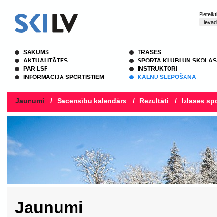
Pieteik
SĀKUMS
TRASES
AKTUALITĀTES
SPORTA KLUBI UN SKOLAS
PAR LSF
INSTRUKTORI
INFORMĀCIJA SPORTISTIEM
KALNU SLĒPOŠANA
Jaunumi
/
Sacensību kalendārs
/
Rezultāti
/
Izlases spo
Jaunumi