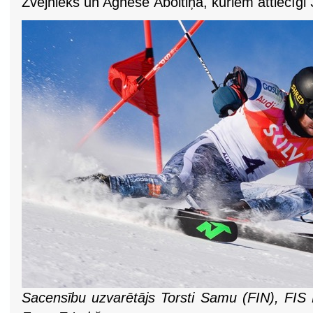
Zvejnieks un Agnese Āboltiņa, kuriem attiecīgi 
Sacensību uzvarētājs Torsti Samu
(FIN),
FIS B