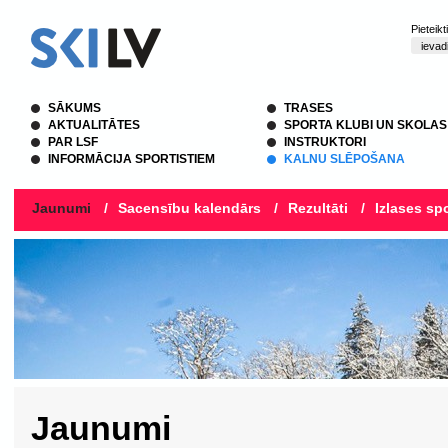
Pieteik
SĀKUMS
TRASES
AKTUALITĀTES
SPORTA KLUBI UN SKOLAS
PAR LSF
INSTRUKTORI
INFORMĀCIJA SPORTISTIEM
KALNU SLĒPOŠANA
Jaunumi
/
Sacensību kalendārs
/
Rezultāti
/
Izlases spo
Jaunumi