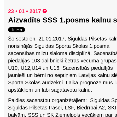
23 • 01 • 2017
Aizvadīts SSS 1.posms kalnu 
Šo sestdien, 21.01.2017, Siguldas Pilsētas kal
norisinājās Siguldas Sporta Skolas 1.posma
sacensības milzu slaloma disciplīnā. Sacensīb
piedalījās 103 dalībnieki četrās vecuma grupās
U10, U12,U14 un U16. Sacensībās piedalījās
jaunieši un bērni no septiņiem Latvijas kalnu 
Sporta Skolas audzēkņi. Laika prognoze mūs lut
apstākļiem un labi sagatavotu kalnu.
Paldies sacensību organizētājiem: Siguldas Spo
Siguldas Pilsētas trasei, LSF, Biedrībai A2, SK
balvām, SSS un SK Ziemeļpols vecākiem par ak