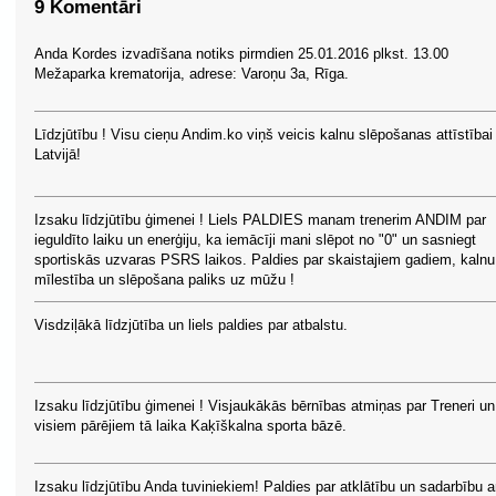
9 Komentāri
Anda Kordes izvadīšana notiks pirmdien 25.01.2016 plkst. 13.00
Mežaparka krematorija, adrese: Varoņu 3a, Rīga.
Līdzjūtību ! Visu cieņu Andim.ko viņš veicis kalnu slēpošanas attīstībai
Latvijā!
Izsaku līdzjūtību ģimenei ! Liels PALDIES manam trenerim ANDIM par
ieguldīto laiku un enerģiju, ka iemācīji mani slēpot no "0" un sasniegt
sportiskās uzvaras PSRS laikos. Paldies par skaistajiem gadiem, kalnu
mīlestība un slēpošana paliks uz mūžu !
Visdziļākā līdzjūtība un liels paldies par atbalstu.
Izsaku līdzjūtību ģimenei ! Visjaukākās bērnības atmiņas par Treneri un
visiem pārējiem tā laika Kaķīškalna sporta bāzē.
Izsaku līdzjūtību Anda tuviniekiem! Paldies par atklātību un sadarbību a