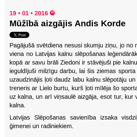
19 • 01 • 2016
Mūžībā aizgājis Andis Korde
Pagājušā svētdiena nesusi skumju ziņu, jo no 
viena no Latvijas kalnu slēpošanas leģendār
kopā ar savu brāli Ziedoni ir stāvējuši pie kal
ieguldījuši milzīgu darbu, lai šis ziemas sporta 
uzaudzinājis ļoti daudz labu kalnu slēpotāju un
treneris ar Lielo burtu, kurš ļoti mīlēja šo spo
uz kalna, un arī viņsaulē aizgāja, esot tur, kur
kalna.
Latvijas Slēpošanas savienība izsaka visdz
ģimenei un radiniekiem.