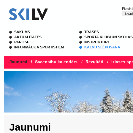
Pieteik
SĀKUMS
TRASES
AKTUALITĀTES
SPORTA KLUBI UN SKOLAS
PAR LSF
INSTRUKTORI
INFORMĀCIJA SPORTISTIEM
KALNU SLĒPOŠANA
Jaunumi
/
Sacensību kalendārs
/
Rezultāti
/
Izlases spo
Jaunumi