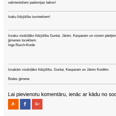
valmieriešiem padomijas laikos!
Isaku līdzjūtību tuviniekiem!
Izsaku visdziļāko līdzjūtību Guntai, Jānim, Kasparam un visiem pārēji
ģimenes locekliem.
Inga Rusch-Korde
Izsakām visdziļāko līdzjūtību, Guntai, Kasparam un Jānim Kordēm.
Rodes ģimene
Lai pievienotu komentāru, ienāc ar kādu no soci