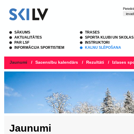
Pieteik
SĀKUMS
TRASES
AKTUALITĀTES
SPORTA KLUBI UN SKOLAS
PAR LSF
INSTRUKTORI
INFORMĀCIJA SPORTISTIEM
KALNU SLĒPOŠANA
Jaunumi
/
Sacensību kalendārs
/
Rezultāti
/
Izlases spo
Jaunumi