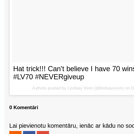
Hat trick!!! Can't believe I have 70 w
#LV70 #NEVERgiveup
A photo posted by Lindsey Vonn (@lindseyvonn) on
D
0 Komentāri
Lai pievienotu komentāru, ienāc ar kādu no soci