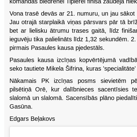
komandas biedrenei Tiplerei finišā zaudēja nie
Vona trasē devās ar 21. numuru, un jau sākot 
Jau otrajā starplaikā viņas pārsvars pār tā brī
bet ar lielisku ātrumu trases gaitā, līdz fini
ieguvēju tika palielināts līdz 1,32 sekundēm. 2. v
pirmais Pasaules kausa pjedestāls.
Pasaules kausa izcīņas kopvērtējumā vadībā i
seko tautiete Mikela Šifrina, kuras 'specialitāte'
Nākamais PK izcīņas posms sievietēm pēc
pilsētiņā Orē, kur dalībnieces sacentīsies te
slalomā un slalomā. Sacensībās plāno piedalīti
Gasūna.
Edgars Beļakovs