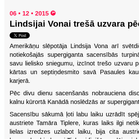
06 • 12 • 2015
Lindsijai Vonai trešā uzvara pē
Amerikāņu slēpotāja Lindsija Vona arī svētd
notiekošajās supergiganta sacensībās turpin
savu lielisko sniegumu, izcīnot trešo uzvaru 
kārtas un septiņdesmito savā Pasaules kau
karjerā.
Pēc divu dienu sacenšanās nobrauciena disci
kalnu kūrortā Kanādā noslēdzās ar supergiganta
Sacensību sākumā ļoti labu laiku uzrādīt spē
austriete Tamāra Tiplere, kuras laiks ilgi neti
lielas izredzes uzlabot laiku, bija cita aust