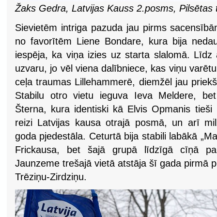
Žaks Gedra, Latvijas Kauss 2.posms, Pilsētas 
Sievietēm intriga pazuda jau pirms sacensībām
no favorītēm Liene Bondare, kura bija nedau
iespēja, ka viņa izies uz starta slalomā. Līd
uzvaru, jo vēl viena dalībniece, kas viņu varē
ceļa traumas Lillehammerē, diemžēl jau priekšl
Stabilu otro vietu ieguva Ieva Meldere, bet 
Šterna, kura identiski kā Elvis Opmanis tieš
reizi Latvijas kausa otrajā posmā, un arī mil
goda pjedestāla. Ceturtā bija stabili labākā „M
Frickausa, bet šajā grupā līdzīgā cīņā pa
Jaunzeme trešajā vietā atstāja šī gada pirmā p
Trēziņu-Zirdziņu.