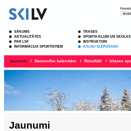
Pieteik
SĀKUMS
TRASES
AKTUALITĀTES
SPORTA KLUBI UN SKOLAS
PAR LSF
INSTRUKTORI
INFORMĀCIJA SPORTISTIEM
KALNU SLĒPOŠANA
Jaunumi
/
Sacensību kalendārs
/
Rezultāti
/
Izlases spo
Jaunumi