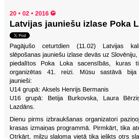
20 • 02 • 2016
Latvijas jauniešu izlase Poka
Pagājušo ceturtdien (11.02) Latvijas kal
slēpošanas jauniešu izlase devās uz Slovēniju, 
piedalītos Poka Loka sacensībās, kuras ti
organizētas 41. reizi. Mūsu sastāvā bija
jaunieši:
U14 grupā: Aksels Henrijs Bermanis
U16 grupā: Betija Burkovska, Laura Bērziņ
Lazdāns.
Dienu pirms izbraukšanas organizatori paziņo
krasas izmaiņas programmā. Pirmkārt, tika atc
Otrkārt, milzu slaloma vietā tika ielikts otrs s