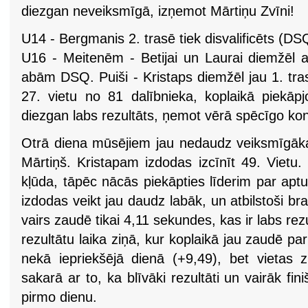
diezgan neveiksmīgā, izņemot Mārtiņu Zvīni!
U14 - Bergmanis 2. trasē tiek disvalificēts (DS
U16 - Meitenēm - Betijai un Laurai diemžēl a
abām DSQ. Puiši - Kristaps diemžēl jau 1. tra
27. vietu no 81 dalībnieka, koplaikā piekāpj
diezgan labs rezultāts, ņemot vērā spēcīgo ko
Otrā diena mūsējiem jau nedaudz veiksmīgāka,
Mārtiņš. Kristapam izdodas izcīnīt 49. Vietu.
kļūda, tāpēc nācās piekāpties līderim par apt
izdodas veikt jau daudz labāk, un atbilstoši b
vairs zaudē tikai 4,11 sekundes, kas ir labs rez
rezultātu laika ziņā, kur koplaikā jau zaudē 
nekā iepriekšējā dienā (+9,49), bet vietas
sakarā ar to, ka blīvāki rezultāti un vairāk fini
pirmo dienu.