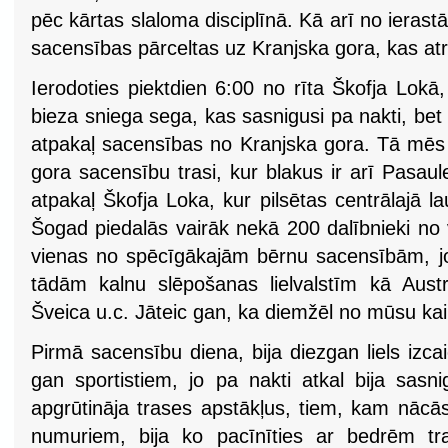
pēc kārtas slaloma disciplīnā. Kā arī no ierast
sacensības pārceltas uz Kranjska gora, kas at
Ierodoties piektdien 6:00 no rīta Škofja Lokā
bieza sniega sega, kas sasnigusi pa nakti, bet 
atpakaļ sacensības no Kranjska gora. Tā mēs
gora sacensību trasi, kur blakus ir arī Pasa
atpakaļ Škofja Loka, kur pilsētas centrālajā
Šogad piedalās vairāk nekā 200 dalībnieki no 
vienas no spēcīgākajām bērnu sacensībām, jo 
tādām kalnu slēpošanas lielvalstīm kā Austrij
Šveica u.c. Jāteic gan, ka diemžēl no mūsu kaim
Pirmā sacensību diena, bija diezgan liels izc
gan sportistiem, jo pa nakti atkal bija sasn
apgrūtināja trases apstākļus, tiem, kam nācās
numuriem, bija ko pacīnīties ar bedrēm tr