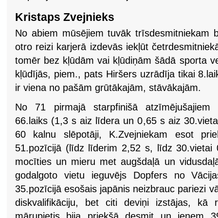
Kristaps Zvejnieks
No abiem mūsējiem tuvāk trīsdesmitniekam bi
otro reizi karjerā izdevās iekļūt četrdesmitniekā.
tomēr bez kļūdām vai kļūdiņām šādā sporta veidā 
kļūdījās, piem., pats Hiršers uzrādīja tikai 8.l
ir viena no pašām grūtākajām, stāvākajām.
No 71 pirmajā starpfinišā atzīmējušajiem 
66.laiks (1,3 s aiz līdera un 0,65 s aiz 30.viet
60 kalnu slēpotāji, K.Zvejniekam esot pri
51.pozīcijā (līdz līderim 2,52 s, līdz 30.vietai
mocīties un mieru met augšdaļā un vidusdaļā 
godalgoto vietu ieguvējs Dopfers no Vācijas
35.pozīcijā esošais japānis neizbrauc pariezi v
diskvalifikāciju, bet citi deviņi izstājas, k
mārupietis bija priekšā desmit un ieņem 39