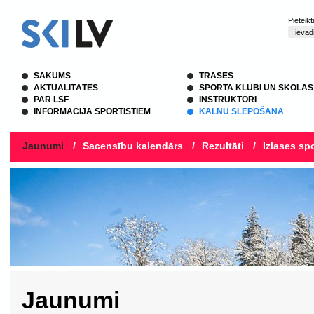
Pieteik
SĀKUMS
TRASES
AKTUALITĀTES
SPORTA KLUBI UN SKOLAS
PAR LSF
INSTRUKTORI
INFORMĀCIJA SPORTISTIEM
KALNU SLĒPOŠANA
Jaunumi
/
Sacensību kalendārs
/
Rezultāti
/
Izlases spo
Jaunumi