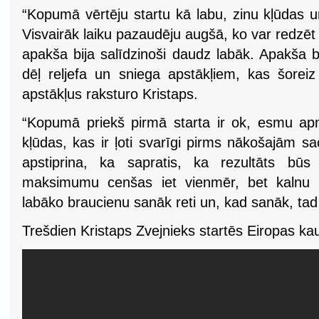
“Kopumā vērtēju startu kā labu, zinu kļūdas u
Visvairāk laiku pazaudēju augšā, ko var redzēt 
apakša bija salīdzinoši daudz labāk. Apakša b
dēļ reljefa un sniega apstākļiem, kas šoreiz 
apstākļus raksturo Kristaps.
“Kopumā priekš pirmā starta ir ok, esmu apm
kļūdas, kas ir ļoti svarīgi pirms nākošajām sac
apstiprina, ka sapratis, ka rezultāts būs
maksimumu cenšas iet vienmēr, bet kalnu s
labāko braucienu sanāk reti un, kad sanāk, tad 
Trešdien Kristaps Zvejnieks startēs Eiropas kau