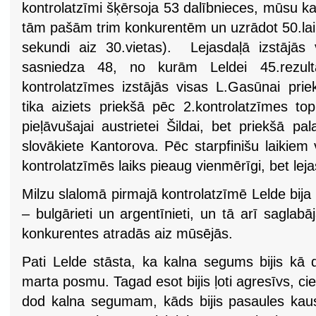
kontrolatzīmi šķērsoja 53 dalībnieces, mūsu kal
tām pašām trim konkurentēm un uzrādot 50.laik
sekundi aiz 30.vietas). Lejasdaļā izstājās v
sasniedza 48, no kurām Leldei 45.rezul
kontrolatzīmes izstājās visas L.Gasūnai prie
tika aiziets priekšā pēc 2.kontrolatzīmes to
pieļāvušajai austrietei Šildai, bet priekšā p
slovākiete Kantorova. Pēc starpfinišu laikiem
kontrolatzīmēs laiks pieaug vienmērīgi, bet leja
Milzu slalomā pirmajā kontrolatzīmē Lelde bij
– bulgārieti un argentīnieti, un tā arī saglabā
konkurentes atradās aiz mūsējās.
Pati Lelde stāsta, ka kalna segums bijis kā d
marta posmu. Tagad esot bijis ļoti agresīvs, cie
dod kalna segumam, kāds bijis pasaules kau