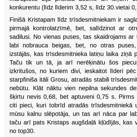
konkurentu (līdz līderim 3,52 s, līdz 30.vietai 0,
Finišā Kristapam līdz trīsdesmitniekam ir sagla
pirmajā kontrolatzīmē, bet, salīdzinot ar otr
sadilusi. No vienas puses, tas skaidrojams ar 
labi nobrauca beigas, bet, no otras puses,
izstājās, kas trīsdesmitnieka latiņu laika ziņ
Taču tik un tā, ja arī nerēķinātu šos piec
izkritušos, no kuriem divi, ieskaitot līderi pē
starpfiniša itāli Grosu, atradās stabili trīsdesmi
nebūtu. Klāt nāktu vien nepilna sekundes de
šķirtu nevis 0,68, bet aptuveni 0,75 s. Pirms
citi pieci, kuri tobrīd atradās trīsdesmitniekā
mūsu kalnu slēpotāja, un tas arī nāca par lab
taču arī pats Kristaps augšdaļā kļūdījās, kas
no top30.