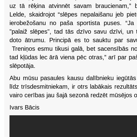
uz tā rēķina atvinnēt savam braucienam,” b
Lelde, skaidrojot “slēpes nepalaišanu jeb pi
ierobežošanu no paša sportista puses. “Ja t
"palaiž slēpes", tad tās dzīvo savu dzīvi, un
doto ātrumu. Principā es to sauktu par savu
Treniņos esmu tikusi galā, bet sacensībās no
tad kļūdas lec ārā viena pēc otras,” arī par pa
slēpotāja.
Abu mūsu pasaules kausu dalībnieku iegūtās v
līdz trīsdesmitniekam, ir otrs labākais rezultā
vairo cerības jau šajā sezonā redzēt mūsējos o
Ivars Bācis