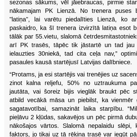
sezonas sākums, vēl jāiebraucas, pirmie star
nākamajam PK Lienzā. No trenera puses bija 
"latiņa", lai varētu piedalīties Lienzā, ko a
paskaidro, ka šī trenera izvirzītā latiņa esot 
tālāk par 55.vietu, slalomā četrdesmitastotnieks
arī PK trasēs, tāpēc tik jāstartē un tad jau 
ielauzties 30niekā, tad cita ceļa nav,” optim
pasaules kausā startējusī Latvijas dalībniece.
“Protams, ja esi startējis vai trenējies uz sace
zinot kalna reljefu, 50% no uztraukuma paz
jautāta, vai šoreiz bijis vieglāk braukt pēc 
atbild vecākā māsa un piebilst, ka vienmēr g
sagatavotībai, samazināt laika starpību. “M
pieļāvu 2 kļūdas, sakavējos un pēc pirmā dubul
nākošajos vārtos. Slalomā nepalaidu slēpi, k
faktors, jo tikai uz tā rēķina trasē var iegūt p