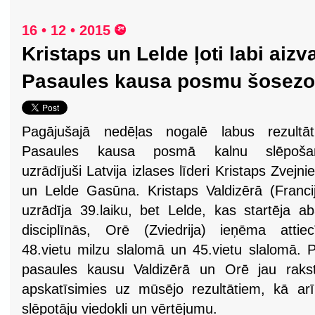
16 • 12 • 2015
Kristaps un Lelde ļoti labi aizv
Pasaules kausa posmu šosez
Pagājušajā nedēļas nogalē labus rezultāt
Pasaules kausa posmā kalnu slēpoša
uzrādījuši Latvija izlases līderi Kristaps Zvejni
un Lelde Gasūna. Kristaps Valdizērā (Franci
uzrādīja 39.laiku, bet Lelde, kas startēja a
disciplīnās, Orē (Zviedrija) ieņēma attiec
48.vietu milzu slalomā un 45.vietu slalomā. 
pasaules kausu Valdizērā un Orē jau rakstī
apskatīsimies uz mūsējo rezultātiem, kā ar
slēpotāju viedokli un vērtējumu.