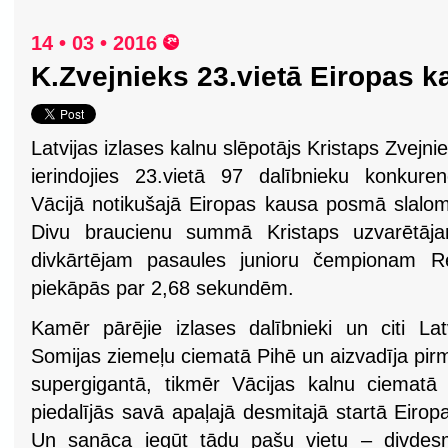
14 • 03 • 2016
K.Zvejnieks 23.vietā Eiropas 
Latvijas izlases kalnu slēpotājs Kristaps Zvejni
ierindojies 23.vietā 97 dalībnieku konkure
Vācijā notikušajā Eiropas kausa posmā slalo
Divu braucienu summā Kristaps uzvarētāja
divkārtējam pasaules junioru čempionam 
piekāpās par 2,68 sekundēm.
Kamēr pārējie izlases dalībnieki un citi Lat
Somijas ziemeļu ciematā Pihē un aizvadīja pirm
supergigantā, tikmēr Vācijas kalnu ciematā
piedalījās savā apaļajā desmitajā startā Eir
Un sanāca iegūt tādu pašu vietu – divdesm