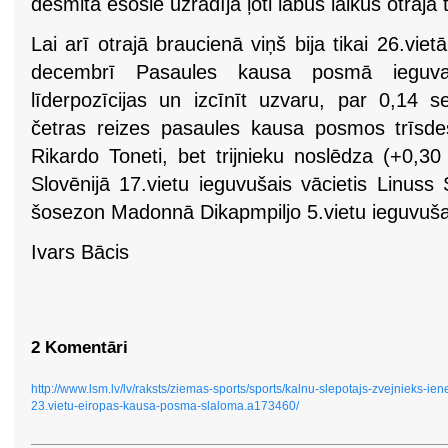
desmitā esošie uzrādīja ļoti labus laikus otrajā 
Lai arī otrajā braucienā viņš bija tikai 26.vie
decembrī Pasaules kausa posmā ieguva 
līderpozīcijas un izcīnīt uzvaru, par 0,14
četras reizes pasaules kausa posmos trīsdesm
Rikardo Toneti, bet trijnieku noslēdza (+0,
Slovēnijā 17.vietu ieguvušais vācietis Linuss S
šosezon Madonnā Dikapmpiljo 5.vietu ieguvuša
Ivars Bācis
2 Komentāri
http://www.lsm.lv/lv/raksts/ziemas-sports/sports/kalnu-slepotajs-zvejnieks-ie
23.vietu-eiropas-kausa-posma-slaloma.a173460/