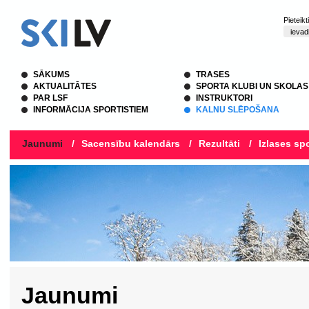
Pieteik
SĀKUMS
TRASES
AKTUALITĀTES
SPORTA KLUBI UN SKOLAS
PAR LSF
INSTRUKTORI
INFORMĀCIJA SPORTISTIEM
KALNU SLĒPOŠANA
Jaunumi
/
Sacensību kalendārs
/
Rezultāti
/
Izlases spo
Jaunumi