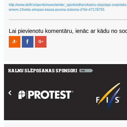
http://www.delfi.lv/sports/news/winter_sports/others/kalnu-slepotajs-zvejnieks
ienem-23vietu-eiropas-kausa-posma-slaloma.d?id=47178755
Lai pievienotu komentāru, ienāc ar kādu no soci