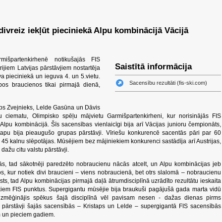
ivreiz iekļūt pieciniekā Alpu kombinācijā Vācijā
išpartenkirhenē notikušajās FIS
Saistītā informācija
ijiem Latvijas pārstāvjiem nostartēja
va pieciniekā un ieguva 4. un 5.vietu.
Sacensību rezultāti (fis-ski.com)
bos braucienos tikai pirmajā dienā,
taps Zvejnieks, Lelde Gasūna un Dāvis
u ciematu, Olimpisko spēļu mājvietu Garmišpartenkirheni, kur norisinājās FIS
lpu kombinācijā. Šīs sacensības vienlaicīgi bija arī Vācijas junioru čempionāts,
stapu bija pieaugušo grupas pārstāvji. Vīriešu konkurencē sacentās pāri par 60
a 45 kalnu slēpotājas. Mūsējiem bez mājiniekiem konkurenci sastādīja arī Austrijas,
 dažu citu valstu pārstāvji.
ās, tad sākotnēji paredzēto nobraucienu nācās atcelt, un Alpu kombinācijas jeb
s, kur notiek divi braucieni – viens nobraucienā, bet otrs slalomā – nobraucienu
asts, tad Alpu kombinācijas pirmajā daļā ātrumdisciplīnā uzrādīto rezultātu ieskaita
ekiem FIS punktus. Supergigantu mūsējie bija braukuši pagājušā gada marta vidū
a izmēģinājis spēkus šajā disciplīnā vēl pavisam nesen - dažas dienas pirms
pārstāvji šajās sacensībās – Kristaps un Lelde – supergigantā FIS sacensībās
iem un pieciem gadiem.