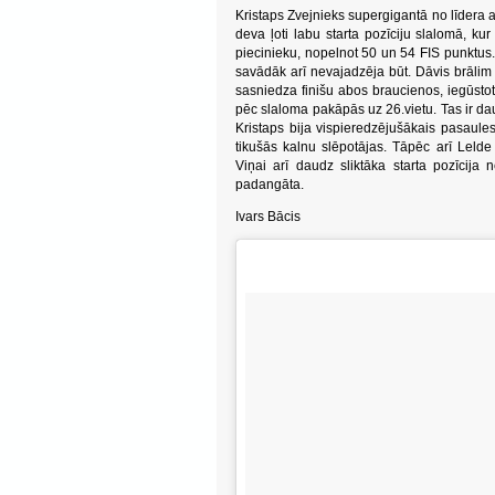
Kristaps Zvejnieks supergigantā no līdera 
deva ļoti labu starta pozīciju slalomā, ku
piecinieku, nopelnot 50 un 54 FIS punktus.
savādāk arī nevajadzēja būt. Dāvis brālim
sasniedza finišu abos braucienos, iegūsto
pēc slaloma pakāpās uz 26.vietu. Tas ir dau
Kristaps bija vispieredzējušākais pasaul
tikušās kalnu slēpotājas. Tāpēc arī Lelde
Viņai arī daudz sliktāka starta pozīcija n
padangāta.
Ivars Bācis