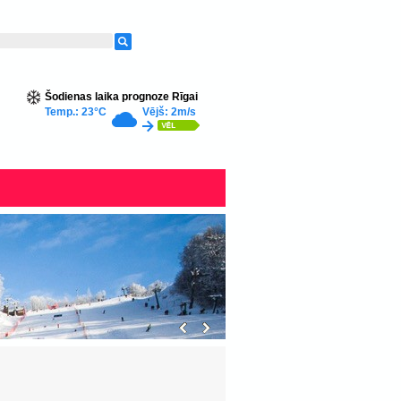
Šodienas laika prognoze Rīgai
Temp.: 23°C
Vējš: 2m/s