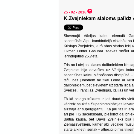
25 • 02 • 2016
K.Zvejniekam slaloms palīdz d
Slavenajā Vācijas kalnu ciematā Garm
sacensībās Alpu kombinācijā vislabāk no tr
Kristaps Zvejnieks, kurš abos startos iekļu
Tikmēr Leldei Gasūnai izdevās finišēt a
ierindojoties 26.vietā.
Trīs no Latvijas izlases dalībniekiem Kris
Zvejnieks bija devušies uz Vācijas kaln
sacensības kalnu slēpošanas disciplīnā – A
taču bez junioriem ne tikai Lelde ar Kri
dalībniekiem, bet sievietēm uz starta izgāj
Šveices, Francijas, Zviedrijas, Itālijas un vēl
Tā kā sniega trūkums ir ļoti daudzās viet
kādreiz sauktās Superkombinācijas ietvaro
aizstāja ar supergigantu. Kā jau tas ir ier
arī pie FIS sacensībām, piešķirot dalībni
Baltija kausā, bet Dāvis Zvejnieks bij
Ziemassvētkiem, kamēr abi vecākie mūsu 
startēja krietni senāk – attiecīgi pirms trij