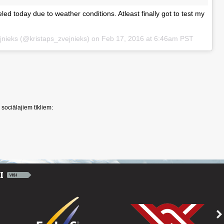
led today due to weather conditions. Atleast finally got to test my
jnieks (@kristaps_zvejnieks) on
Feb 17, 2016 at 6:46am PST
sociālajiem tīkliem: