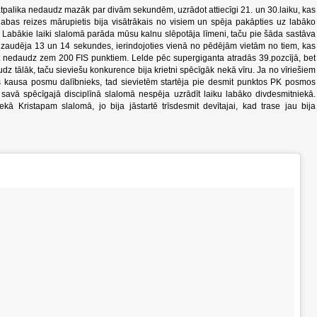
atpalika nedaudz mazāk par divām sekundēm, uzrādot attiecīgi 21. un 30.laiku, kas
r abas reizes mārupietis bija visātrākais no visiem un spēja pakāpties uz labāko
 Labākie laiki slalomā parāda mūsu kalnu slēpotāja līmeni, taču pie šāda sastāva
 zaudēja 13 un 14 sekundes, ierindojoties vienā no pēdējām vietām no tiem, kas
t nedaudz zem 200 FIS punktiem. Lelde pēc supergiganta atradās 39.pozcījā, bet
dz tālāk, taču sieviešu konkurence bija krietni spēcīgāk nekā vīru. Ja no vīriešiem
es kausa posmu dalībnieks, tad sievietēm startēja pie desmit punktos PK posmos
 savā spēcīgajā disciplīnā slalomā nespēja uzrādīt laiku labāko divdesmitniekā.
ekā Kristapam slalomā, jo bija jāstartē trīsdesmit devītajai, kad trase jau bija