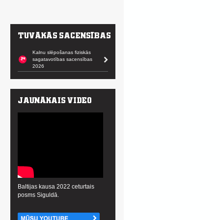
Kalnu slēpošanas fiziskās
sagatavotības sacensības
2026
Baltijas kausa 2022 ceturtais
posms Siguldā.