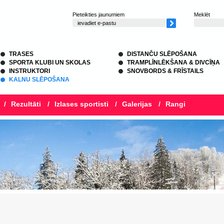
Pieteikties jaunumiem
Meklēt
TRASES
DISTANČU SLĒPOŠANA
SPORTA KLUBI UN SKOLAS
TRAMPLĪNLĒKŠANA & DIVCĪŅA
INSTRUKTORI
SNOVBORDS & FRĪSTAILS
KALNU SLĒPOŠANA
/
Rezultāti
/
Izlases sportisti
/
Galerijas
/
Rangi