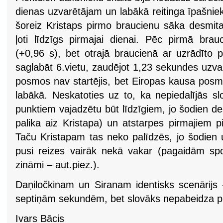
dienas uzvarētājam un labākā reitinga īpašni
šoreiz Kristaps pirmo braucienu sāka desmitai
ļoti līdzīgs pirmajai dienai. Pēc pirmā brau
(+0,96 s), bet otrajā braucienā ar uzrādīto p
saglabāt 6.vietu, zaudējot 1,23 sekundes uzv
posmos nav startējis, bet Eiropas kausa posmo
labākā. Neskatoties uz to, ka nepiedalījās s
punktiem vajadzētu būt līdzīgiem, jo šodien de
palika aiz Kristapa) un atstarpes pirmajiem p
Taču Kristapam tas neko palīdzēs, jo šodien 
pusi reizes vairāk nekā vakar (pagaidām spor
zināmi – aut.piez.).
Daņiločkinam un Siranam identisks scenārijs 
septiņām sekundēm, bet slovāks nepabeidza p
Ivars Bācis