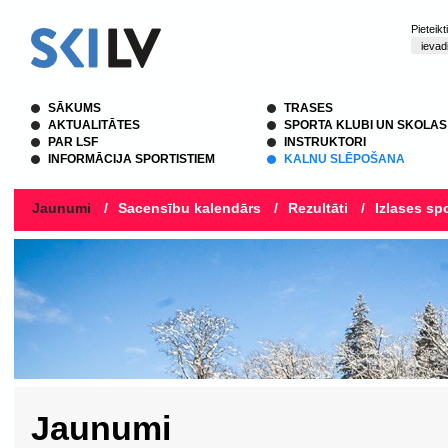
Pieteik
SĀKUMS
TRASES
AKTUALITĀTES
SPORTA KLUBI UN SKOLAS
PAR LSF
INSTRUKTORI
INFORMĀCIJA SPORTISTIEM
KALNU SLĒPOŠANA
Jaunumi
/
Sacensību kalendārs
/
Rezultāti
/
Izlases spo
Jaunumi