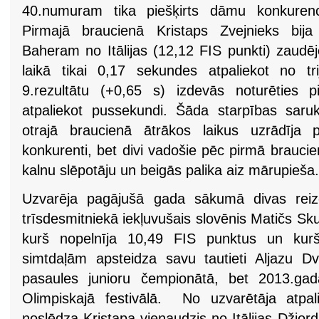
40.numuram tika piešķirts dāmu konkurenc
Pirmajā braucienā Kristaps Zvejnieks bija
Baheram no Itālijas (12,12 FIS punkti) zaudēj
laikā tikai 0,17 sekundes atpaliekot no tr
9.rezultātu (+0,65 s) izdevās noturēties p
atpaliekot pussekundi. Šāda starpības saru
otrajā braucienā ātrākos laikus uzrādīja 
konkurenti, bet divi vadošie pēc pirmā braucie
kalnu slēpotāju un beigās palika aiz mārupieša.
Uzvarēja pagājušā gada sākumā divas rei
trīsdesmitniekā iekļuvušais slovēnis Matičs Sku
kurš nopelnīja 10,49 FIS punktus un kur
simtdaļām apsteidza savu tautieti Aljazu D
pasaules junioru čempionātā, bet 2013.gad
Olimpiskajā festivālā. No uzvarētāja atpali
noslēdza Kristapa vienaudzis no Itālijas Džior