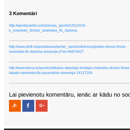
3 Komentāri
http://sportacentrs.com/ziemas_sports/22012016-
k_zvejnieks_divreiz_sesinieka_fis_slaloma
http://www.delfi.lv/sports/news/winter_sports/others/zvejnieks-divreiz-finise-
sesinieka-fis-slaloma-slovenija.d?id=46979427
http://www.diena.lv/sports/citi/kalnu-slepotajs-kristaps-zvejnieks-divreiz-finise
labako-sesinieka-fis-sacensibas-slovenija-14127204
Lai pievienotu komentāru, ienāc ar kādu no soci