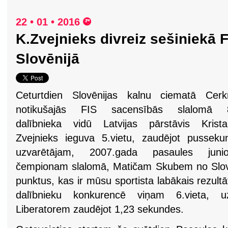
22 • 01 • 2016
K.Zvejnieks divreiz sešiniekā 
Slovēnijā
Ceturtdien Slovēnijas kalnu ciematā Cerk
notikušajās FIS sacensībās slalomā 
dalībnieka vidū Latvijas pārstāvis Krista
Zvejnieks ieguva 5.vietu, zaudējot pusseku
uzvarētājam, 2007.gada pasaules junio
čempionam slalomā, Matičam Skubem no Slovē
punktus, kas ir mūsu sportista labākais rezult
dalībnieku konkurencē viņam 6.vieta, uz
Liberatorem zaudējot 1,23 sekundes.