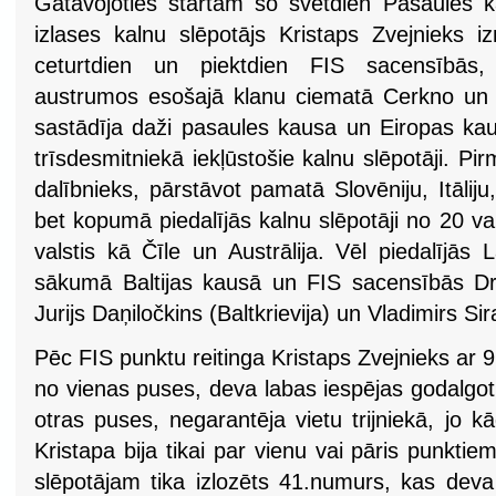
Gatavojoties startam šo svētdien Pasaules k
izlases kalnu slēpotājs Kristaps Zvejnieks i
ceturtdien un piektdien FIS sacensībās, 
austrumos esošajā klanu ciematā Cerkno un 
sastādīja daži pasaules kausa un Eiropas kau
trīsdesmitniekā iekļūstošie kalnu slēpotāji. Pi
dalībnieks, pārstāvot pamatā Slovēniju, Itāliju
bet kopumā piedalījās kalnu slēpotāji no 20 val
valstis kā Čīle un Austrālija. Vēl piedalījās 
sākumā Baltijas kausā un FIS sacensībās Drus
Jurijs Daņiločkins (Baltkrievija) un Vladimirs Sir
Pēc FIS punktu reitinga Kristaps Zvejnieks ar 9
no vienas puses, deva labas iespējas godalgot
otras puses, negarantēja vietu trijniekā, jo 
Kristapa bija tikai par vienu vai pāris punktie
slēpotājam tika izlozēts 41.numurs, kas deva 