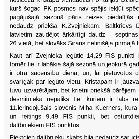
kurš šogad PK posmos nav spējis iekļūt spēcī
pagājušajā sezonā pāris reizes piedalījās
nedaudz priekšā K.Zvejniekam. Baltkrievs Da
latvietim zaudējot ārkārtīgi daudz – septiņa
26.vietā, bet slovāks Sirans nefinišēja pirmajā 
Kaut arī Zvejnieka iegūtie 14,29 FIS punkti i
tomēr tie ir labākie šajā sezonā un jebkurā gad
ir otrā sacensību diena, un, lai pietuvotos 
svarīgāk par iegūto vietu, Kristapam ir jāuzvar
tuvu uzvarētājam, bet krietni priekšā pārējiem 
desmitnieka nepaliks tie, kuriem ir labs r
11.ierindojušais slovēnis Miha Kuerners, kur
un reitings 9,49 FIS punkti, bet ceturtdi
dalībniekiem FIS punktus.
Piektdien dalībnieku skaits bija nedaudz sarucis