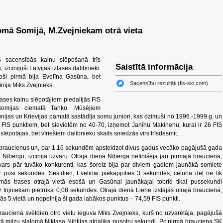
omā Somijā, M.Zvejniekam otrā vieta
 sacensībās kalnu slēpošanā trīs
Saistītā informācija
 izcīnījuši Latvijas izlases dalībnieki.
oši pirmā bija Evelīna Gasūna, bet
Sacensību rezultāti (fis-ski.com)
īnīja Miks Zvejnieks.
ases kalnu slēpotājiem piedalījās FIS
Somijas ciematā Tahko. Mūsējiem
ijas un Krievijas pamatā sastādīja somu juniori, kas dzimuši no 1996.-1999.g. un
59 FIS punktiem, bet sievietēm no 40-70, izņemot Janīnu Makinenu, kurai ir 26 FIS
lēpotājas, bet vīriešiem dalībnieku skaits sniedzās virs trīsdesmit.
s braucienus un, par 1,16 sekundēm apsteidzot divus gadus vecāko pagājušā gada
Nībergu, izcīnīja uzvaru. Otrajā dienā Nīberga nefinišēja jau pirmajā braucienā,
svars pār tuvāko konkurenti, kas šoreiz bija par diviem gadiem jaunākā somiete
 ar pusi sekundes. Sestdien, Evelīnai piekāpjoties 3 sekundes, ceturtā dēļ ne tik
mās trases otrajā vietā esošā un Gasūnai jaunākajai tobrīd tikai pussekundi
trijniekam pietrūka 0,08 sekundes. Otrajā dienā Liene izstājās otrajā braucienā,
jās 5.vietā un nopelnīja šī gada labākos punktus – 74,59 FIS punkti.
raucienā svētdien otro vietu ieguva Miks Zvejnieks, kurš no uzvarētāja, pagājušā
 milzu slalomā Niklasa Nihtilas atpalika pusotru sekundi. Pc pirmā brauciena SK