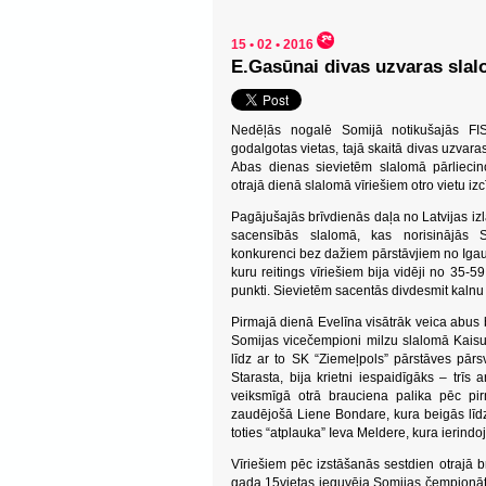
15 • 02 • 2016
E.Gasūnai divas uzvaras slal
Nedēļās nogalē Somijā notikušajās FIS
godalgotas vietas, tajā skaitā divas uzvaras,
Abas dienas sievietēm slalomā pārliecin
otrajā dienā slalomā vīriešiem otro vietu izc
Pagājušajās brīvdienās daļa no Latvijas izl
sacensībās slalomā, kas norisinājās 
konkurenci bez dažiem pārstāvjiem no Igaun
kuru reitings vīriešiem bija vidēji no 35-
punkti. Sievietēm sacentās divdesmit kalnu s
Pirmajā dienā Evelīna visātrāk veica abu
Somijas vicečempioni milzu slalomā Kaisu 
līdz ar to SK “Ziemeļpols” pārstāves pār
Starasta, bija krietni iespaidīgāks – trīs
veiksmīgā otrā brauciena palika pēc pir
zaudējošā Liene Bondare, kura beigās līdz 
toties “atplauka” Ieva Meldere, kura ierindo
Vīriešiem pēc izstāšanās sestdien otrajā b
gada 15vietas ieguvēja Somijas čempionātā