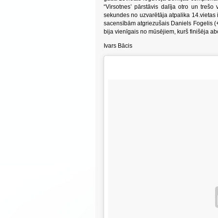
“Virsotnes’ pārstāvis dalīja otro un treš
sekundes no uzvarētāja atpalika 14.vietas
sacensībām atgriezušais Daniels Fogelis (+
bija vienīgais no mūsējiem, kurš finišēja a
Ivars Bācis