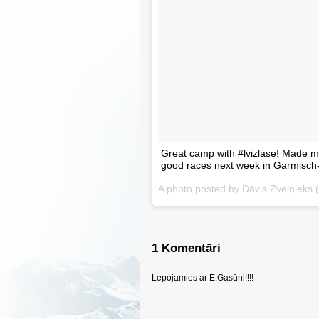
Great camp with #lvizlase! Made m
good races next week in Garmisch
A photo posted by Dāvis Zvejnieks
1 Komentāri
Lepojamies ar E.Gasūni!!!!