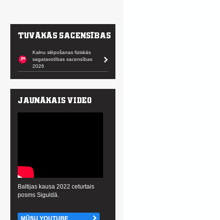
Kalnu slēpošanas fiziskās
sagatavotības sacensības
2026
Baltijas kausa 2022 ceturtais
posms Siguldā.