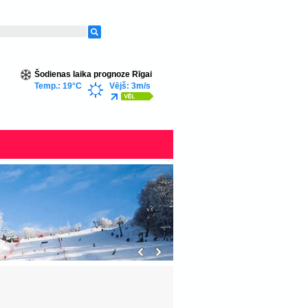
Šodienas laika prognoze Rīgai
Temp.: 19°C
Vējš: 3m/s