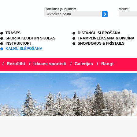
Pieteikties jaunumiem
Meklēt
TRASES
DISTANČU SLĒPOŠANA
SPORTA KLUBI UN SKOLAS
TRAMPLĪNLĒKŠANA & DIVCĪŅA
INSTRUKTORI
SNOVBORDS & FRĪSTAILS
KALNU SLĒPOŠANA
/
Rezultāti
/
Izlases sportisti
/
Galerijas
/
Rangi