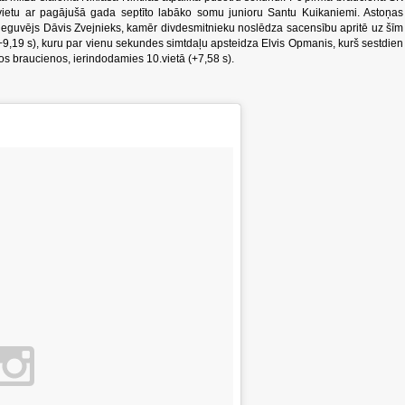
o vietu ar pagājušā gada septīto labāko somu junioru Santu Kuikaniemi. Astoņas
 ieguvējs Dāvis Zvejnieks, kamēr divdesmitnieku noslēdza sacensību apritē uz šīm
9,19 s), kuru par vienu sekundes simtdaļu apsteidza Elvis Opmanis, kurš sestdien
bos braucienos, ierindodamies 10.vietā (+7,58 s).