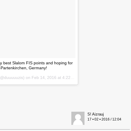
y best Slalom FIS points and hoping for
-Partenkirchen, Germany!
 (@duuuuuzis) on
Feb 14, 2016 at 4:22am PST
S! Aizrauj
17 • 02 • 2016 / 12:04