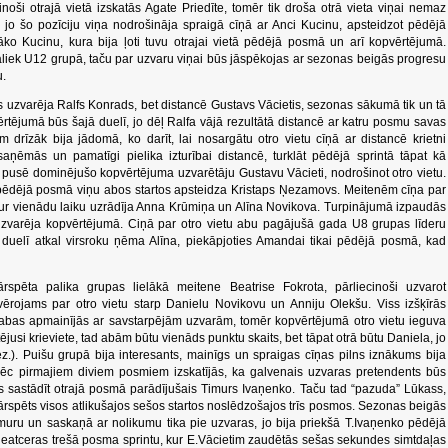
cinoši otrajā vietā izskatās Agate Priedīte, tomēr tik droša otrā vieta viņai nemaz
jo šo pozīciju viņa nodrošināja spraigā cīņā ar Anci Kucinu, apsteidzot pēdējā
 Kucinu, kura bija ļoti tuvu otrajai vietā pēdējā posmā un arī kopvērtējumā.
iek U12 grupā, taču par uzvaru viņai būs jāspēkojas ar sezonas beigās progresu
u.
s uzvarēja Ralfs Konrads, bet distancē Gustavs Vācietis, sezonas sākumā tik un tā
vērtējumā būs šajā duelī, jo dēļ Ralfa vājā rezultātā distancē ar katru posmu savas
am drīzāk bija jādomā, ko darīt, lai nosargātu otro vietu cīņā ar distancē krietni
aņēmās un pamatīgi pielika izturībai distancē, turklāt pēdējā sprintā tāpat kā
usē dominējušo kopvērtējuma uzvarētāju Gustavu Vācieti, nodrošinot otro vietu.
 pēdējā posmā viņu abos startos apsteidza Kristaps Ņezamovs. Meitenēm cīņa par
 kur vienādu laiku uzrādīja Anna Krūmiņa un Alīna Novikova. Turpinājumā izpaudās
uzvarēja kopvērtējumā. Ciņā par otro vietu abu pagājušā gada U8 grupas līderu
elī atkal virsroku ņēma Alīna, piekāpjoties Amandai tikai pēdējā posmā, kad
spēta palika grupas lielākā meitene Beatrise Fokrota, pārliecinoši uzvarot
a vērojams par otro vietu starp Danielu Novikovu un Anniju Olekšu. Viss izšķīrās
a abas apmainījās ar savstarpējām uzvarām, tomēr kopvērtējumā otro vietu ieguva
ējusi krieviete, tad abām būtu vienāds punktu skaits, bet tāpat otrā būtu Daniela, jo
iez.). Puišu grupā bija interesants, mainīgs un spraigas cīņas pilns iznākums bija
 Pēc pirmajiem diviem posmiem izskatījās, ka galvenais uzvaras pretendents būs
sastādīt otrajā posmā parādījušais Timurs Ivaņenko. Taču tad “pazuda” Lūkass,
pārspēts visos atlikušajos sešos startos noslēdzošajos trīs posmos. Sezonas beigās
muru un saskaņā ar nolikumu tika pie uzvaras, jo bija priekšā T.Ivaņenko pēdējā
 neatceras trešā posma sprintu, kur E.Vācietim zaudētās sešas sekundes simtdaļas