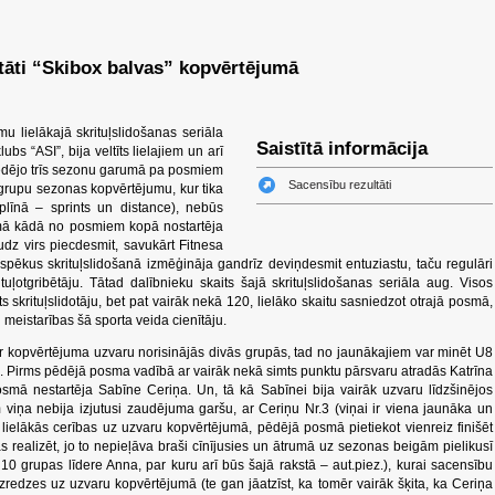
tāti “Skibox balvas” kopvērtējumā
u lielākajā skrituļslidošanas seriāla
Saistītā informācija
bs “ASI”, bija veltīts lielajiem un arī
pēdējo trīs sezonu garumā pa posmiem
Sacensību rezultāti
 grupu sezonas kopvērtējumu, kur tika
ciplīnā – sprints un distance), nebūs
mā kādā no posmiem kopā nostartēja
udz virs piecdesmit, savukārt Fitnesa
s spēkus skrituļslidošanā izmēģināja gandrīz deviņdesmit entuziastu, taču regulāri
uļotgribētāju. Tātad dalībnieku skaits šajā skrituļslidošanas seriāla aug. Visos
s skrituļslidotāju, bet pat vairāk nekā 120, lielāko skaitu sasniedzot otrajā posmā,
meistarības šā sporta veida cienītāju.
ar kopvērtējuma uzvaru norisinājās divās grupās, tad no jaunākajiem var minēt U8
. Pirms pēdējā posma vadībā ar vairāk nekā simts punktu pārsvaru atradās Katrīna
smā nestartēja Sabīne Ceriņa. Un, tā kā Sabīnei bija vairāk uzvaru līdzšinējos
iņa nebija izjutusi zaudējuma garšu, ar Ceriņu Nr.3 (viņai ir viena jaunāka un
 lielākās cerības uz uzvaru kopvērtējumā, pēdējā posmā pietiekot vienreiz finišēt
s realizēt, jo to nepieļāva braši cīnījusies un ātrumā uz sezonas beigām pielikusī
0 grupas līdere Anna, par kuru arī būs šajā rakstā – aut.piez.), kurai sacensību
zredzes uz uzvaru kopvērtējumā (te gan jāatzīst, ka tomēr vairāk šķita, ka Ceriņa