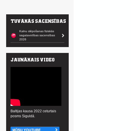
Kalnu slēpošanas fiziskās
sagatavotības sacensības
2026
Baltijas kausa 2022 ceturtais
posms Siguldā.