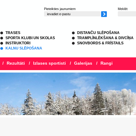
Pieteikties jaunumiem
Meklēt
TRASES
DISTANČU SLĒPOŠANA
SPORTA KLUBI UN SKOLAS
TRAMPLĪNLĒKŠANA & DIVCĪŅA
INSTRUKTORI
SNOVBORDS & FRĪSTAILS
KALNU SLĒPOŠANA
/
Rezultāti
/
Izlases sportisti
/
Galerijas
/
Rangi