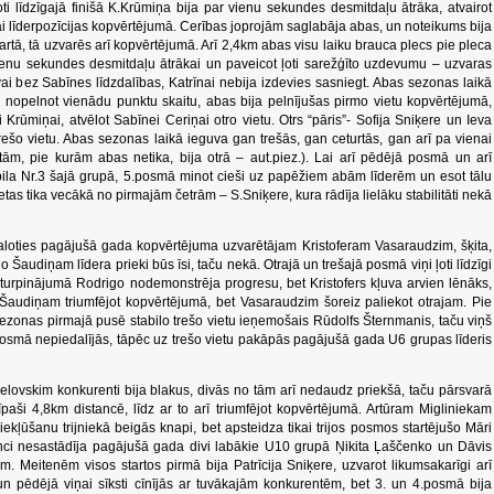
oti līdzīgajā finišā K.Krūmiņa bija par vienu sekundes desmitdaļu ātrāka, atvairot
 līderpozīcijas kopvērtējumā. Cerības joprojām saglabāja abas, un noteikums bija
rtā, tā uzvarēs arī kopvērtējumā. Arī 2,4km abas visu laiku brauca plecs pie pleca
r vienu sekundes desmitdaļu ātrākai un paveicot ļoti sarežģīto uzdevumu – uzvaras
vai bez Sabīnes līdzdalības, Katrīnai nebija izdevies sasniegt. Abas sezonas laikā
u, nopelnot vienādu punktu skaitu, abas bija pelnījušas pirmo vietu kopvērtējumā,
Krūmiņai, atvēlot Sabīnei Ceriņai otro vietu. Otrs “pāris”- Sofija Sniķere un Ieva
 trešo vietu. Abas sezonas laikā ieguva gan trešās, gan ceturtās, gan arī pa vienai
tām, pie kurām abas netika, bija otrā – aut.piez.). Lai arī pēdējā posmā un arī
abila Nr.3 šajā grupā, 5.posmā minot cieši uz papēžiem abām līderēm un esot tālu
etas tika vecākā no pirmajām četrām – S.Sniķere, kura rādīja lielāku stabilitāti nekā
oties pagājušā gada kopvērtējuma uzvarētājam Kristoferam Vasaraudzim, šķita,
audiņam līdera prieki būs īsi, taču nekā. Otrajā un trešajā posmā viņi ļoti līdzīgi
 turpinājumā Rodrigo nodemonstrēja progresu, bet Kristofers kļuva arvien lēnāks,
bai, Šaudiņam triumfējot kopvērtējumā, bet Vasaraudzim šoreiz paliekot otrajam. Pie
sezonas pirmajā pusē stabilo trešo vietu ieņemošais Rūdolfs Šternmanis, taču viņš
posmā nepiedalījās, tāpēc uz trešo vietu pakāpās pagājušā gada U6 grupas līderis
elovskim konkurenti bija blakus, divās no tām arī nedaudz priekšā, taču pārsvarā
īpaši 4,8km distancē, līdz ar to arī triumfējot kopvērtējumā. Artūram Migliniekam
 iekļūšanu trijniekā beigās knapi, bet apsteidza tikai trijos posmos startējušo Māri
ci nesastādīja pagājušā gada divi labākie U10 grupā Ņikita Ļaščenko un Dāvis
m. Meitenēm visos startos pirmā bija Patrīcija Sniķere, uzvarot likumsakarīgi arī
pēdējā viņai sīksti cīnījās ar tuvākajām konkurentēm, bet 3. un 4.posmā bija