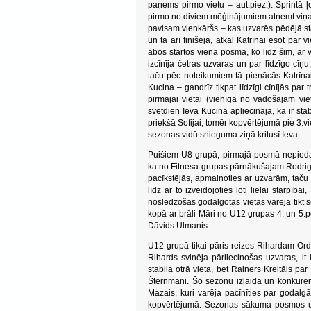
paņems pirmo vietu – aut.piez.). Sprintā ļ
pirmo no diviem mēģinājumiem atņemt viņai
pavisam vienkāršs – kas uzvarēs pēdējā sta
un tā arī finišēja, atkal Katrīnai esot pa
abos startos vienā posmā, ko līdz šim, ar 
izcīnīja četras uzvaras un par līdzīgo cīņ
taču pēc noteikumiem tā pienācās Katrīnai 
Kucina – gandrīz tikpat līdzīgi cīnījās par
pirmajai vietai (vienīgā no vadošajām vie
svētdien Ieva Kucina apliecināja, ka ir st
priekšā Sofijai, tomēr kopvērtējumā pie 3.vi
sezonas vidū snieguma ziņā kritusī Ieva.
Puišiem U8 grupā, pirmajā posmā nepiedal
ka no Fitnesa grupas pārnākušajam Rodrigo Š
pacīkstējās, apmainoties ar uzvarām, taču
līdz ar to izveidojoties ļoti lielai starpī
noslēdzošās godalgotās vietas varēja tikt 
kopā ar brāli Māri no U12 grupas 4. un 5.
Dāvids Ulmanis.
U12 grupā tikai pāris reizes Rihardam Ord
Rihards svinēja pārliecinošas uzvaras, it 
stabila otrā vieta, bet Rainers Kreitāls par
Šternmani. Šo sezonu izlaida un konkuren
Mazais, kuri varēja pacīnīties par godalgā
kopvērtējumā. Sezonas sākuma posmos un 