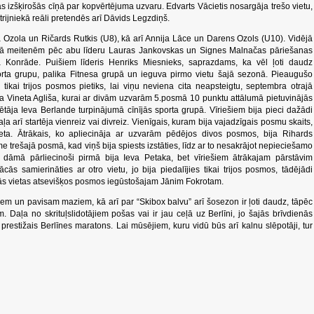
jās izšķirošās cīņā par kopvērtējuma uzvaru. Edvarts Vācietis nosargāja trešo vietu,
trijniekā reāli pretendēs arī Dāvids Legzdiņš.
Ozola un Ričards Rutkis (U8), kā arī Annija Lāce un Darens Ozols (U10). Vidējā
pā meitenēm pēc abu līderu Lauras Jankovskas un Signes Malnačas pāriešanas
a Konrāde. Puišiem līderis Henriks Miesnieks, saprazdams, ka vēl ļoti daudz
porta grupu, palika Fitnesa grupā un ieguva pirmo vietu šajā sezonā. Pieaugušo
tikai trijos posmos pietiks, lai viņu neviena cita neapsteigtu, septembra otrajā
ja Vineta Agliša, kurai ar divām uzvarām 5.posmā 10 punktu attālumā pietuvinājās
tāja Ieva Berlande turpinājumā cīnījās sporta grupā. Vīriešiem bija pieci dažādi
ļa arī startēja vienreiz vai divreiz. Vienīgais, kuram bija vajadzīgais posmu skaits,
ieta. Ātrākais, ko apliecināja ar uzvarām pēdējos divos posmos, bija Rihards
e trešajā posmā, kad viņš bija spiests izstāties, līdz ar to nesakrājot nepieciešamo
 dāmā pārliecinoši pirmā bija Ieva Petaka, bet vīriešiem ātrākajam pārstāvim
amierināties ar otro vietu, jo bija piedalījies tikai trijos posmos, tādējādi
trās vietas atsevišķos posmos iegūstošajam Jānim Fokrotam.
aziem un pavisam maziem, kā arī par “Skibox balvu” arī šosezon ir ļoti daudz, tāpēc
. Daļa no skrituļslidotājiem pošas vai ir jau ceļā uz Berlīni, jo šajās brīvdienās
prestižais Berlīnes maratons. Lai mūsējiem, kuru vidū būs arī kalnu slēpotāji, tur