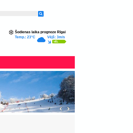
Šodienas laika prognoze Rīgai
Temp.: 23°C
Vējš: 3m/s