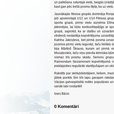
un palikšana ceturtajā vietā, beigās izrādī
kaut gan pēc trešā posma šķita, ka uz vietu 
Jaunākajās fitnesa grupās dominēja Ronja 
jeb apvienotajā U12 un U14 Fitnesa gru
sporta grupā, pirmo vietu aizņēma Elīn
jātrenējas, lai būtu konkurētspējīgs ar s
grupā, saprotot, ka ar dalību un uzvarām 
otrdienā nestartēja kopvērtējuma uzvarētā
Katrīna Jakovļeva, bet pirmā posma uzvarē
posmos pirmo vietu ieguvēji, taču lielākā da
bija Mārtiņš Štrauss, kuram arī pirmā v
Mozaļevskis, taču viņu pievīla tehniska kļūm
vismaz trīs posmu skaitu. Senioru grupu
Raimondam Ņezamovam kopvērtējumā nācās s
piekāpjoties regulārāk startējušajam un o
Rakstīts par skrituļslidotājiem, lieliem, m
jāliek punkts šim trīs lapu garajam rakstam
Vācijas galvaspilsētā notiks populārais un 
sanāk labi nostartēt!
Ivars Bācis
0 Komentāri