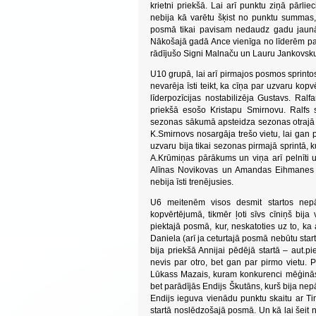
krietni priekšā. Lai arī punktu ziņā pārlie
nebija kā varētu šķist no punktu summas, 
posmā tikai pavisam nedaudz gadu jaunāko
Nākošajā gadā Ance vienīga no līderēm pal
rādījušo Signi Malnaču un Lauru Jankovsk
U10 grupā, lai arī pirmajos posmos sprinto
nevarēja īsti teikt, ka cīņa par uzvaru kop
līderpozīcijas nostabilizēja Gustavs. Ralf
priekšā esošo Kristapu Smirnovu. Ralfs s
sezonas sākumā apsteidza sezonas otrajā p
K.Smirnovs nosargāja trešo vietu, lai gan
uzvaru bija tikai sezonas pirmajā sprintā,
A.Krūmiņas pārākums un viņa arī pelnīti 
Alīnas Novikovas un Amandas Eihmanes du
nebija īsti trenējusies.
U6 meitenēm visos desmit startos nepār
kopvērtējumā, tikmēr ļoti sīvs cīniņš bij
piektajā posmā, kur, neskatoties uz to, k
Daniela (arī ja ceturtajā posmā nebūtu start
bija priekšā Annijai pēdējā startā – aut.p
nevis par otro, bet gan par pirmo vietu.
Lūkass Mazais, kuram konkurenci mēģinās 
bet parādījās Endijs Škutāns, kurš bija ne
Endijs ieguva vienādu punktu skaitu ar Ti
startā noslēdzošajā posmā. Un kā lai šeit