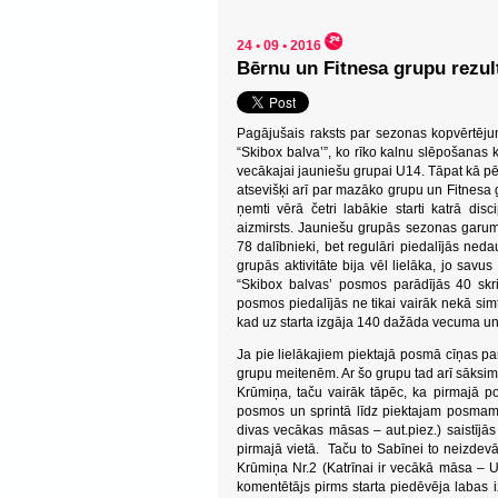
24 • 09 • 2016
Bērnu un Fitnesa grupu rezul
Pagājušais raksts par sezonas kopvērtējum
“Skibox balva’”, ko rīko kalnu slēpošanas klu
vecākajai jauniešu grupai U14. Tāpat kā 
atsevišķi arī par mazāko grupu un Fitnesa
ņemti vērā četri labākie starti katrā dis
aizmirsts. Jauniešu grupās sezonas garu
78 dalībnieki, bet regulāri piedalījās neda
grupās aktivitāte bija vēl lielāka, jo savu
“Skibox balvas’ posmos parādījās 40 skrit
posmos piedalījās ne tikai vairāk nekā simt
kad uz starta izgāja 140 dažāda vecuma un 
Ja pie lielākajiem piektajā posmā cīņas p
grupu meitenēm. Ar šo grupu tad arī sāksim
Krūmiņa, taču vairāk tāpēc, ka pirmajā po
posmos un sprintā līdz piektajam posmam v
divas vecākas māsas – aut.piez.) saistījās
pirmajā vietā. Taču to Sabīnei to neizdevā
Krūmiņa Nr.2 (Katrīnai ir vecākā māsa – U1
komentētājs pirms starta piedēvēja labas i