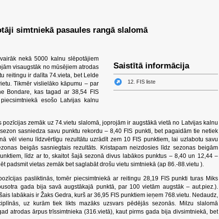
potāji simtniekā pasaules rangā slalomā
vairāk nekā 5000 kalnu slēpotājiem
Saistītā informācija
oprojām visaugstāk no mūsējiem atrodas
 reitingu ir dalīta 74.vieta, bet Lelde
12. FIS liste
etu. Tikmēr vislielāko kāpumu – par
ene Bondare, kas tagad ar 38,54 FIS
ā piecsimtniekā esošo Latvijas kalnu
as pozīcijas zemāk uz 74.vietu slalomā, joprojām ir augstākā vietā no Latvijas kalnu
sezon sasniedza savu punktu rekordu – 8,40 FIS punkti, bet pagaidām tie netiek
onā vēl vienu līdzvērtīgu rezultātu uzrādīt zem 10 FIS punktiem, lai uzlabotu savu
sezonas beigās sasniegtais rezultāts. Kristapam neizdosies līdz sezonas beigām
unktiem, līdz ar to, skaitot šajā sezonā divus labākos punktus – 8,40 un 12,44 –
īdēt padsmit vietas zemāk bet saglabāt drošu vietu simtniekā (ap 86.-88.vietu ).
pozīcijas pasliktinās, tomēr piecsimtniekā ar reitingu 28,19 FIS punkti turas Miks
pusotra gada bija savā augstākajā punktā, par 100 vietām augstāk – aut.piez.).
ešais labākais ir Žaks Gedra, kurš ar 36,95 FIS punktiem ieņem 768.vietu. Nedaudz,
sciplīnās, uz kurām tiek likts mazāks uzsvars pēdējās sezonās. Milzu slalomā
gad atrodas ārpus trīssimtnieka (316.vietā), kaut pirms gada bija divsimtniekā, bet