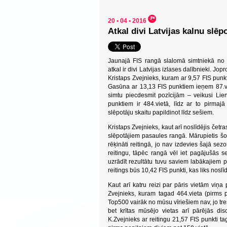
20 • 04 • 2016
Atkal divi Latvijas kalnu slē
Jaunajā FIS rangā slalomā simtniekā no 
atkal ir divi Latvijas izlases dalībnieki. J
Kristaps Zvejnieks, kuram ar 9,57 FIS punktu
Gasūna ar 13,13 FIS punktiem ieņem 87.vi
simtu piecdesmit pozīcijām – veikusi Li
punktiem ir 484.vietā, līdz ar to pirmaj
slēpotāju skaitu papildinot līdz sešiem.
Kristaps Zvejnieks, kaut arī noslīdējis četr
slēpotājiem pasaules rangā. Mārupietis šo
rēķināti reitingā, jo nav izdevies šajā sez
reitingu, tāpēc rangā vēl iet pagājušās 
uzrādīt rezultātu tuvu saviem labākajiem p
reitings būs 10,42 FIS punkti, kas liks nosl
Kaut arī katru reizi par pāris vietām viņa 
Zvejnieks, kuram tagad 464.vieta (pirms 
Top500 vairāk no mūsu vīriešiem nav, jo tr
bet krītas mūsējo vietas arī pārējās di
K.Zvejnieks ar reitingu 21,57 FIS punkti ta