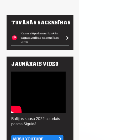
Kalnu slēpošanas fiziskās
sagatavotības sacensības
2026
Baltijas kausa 2022 ceturtais
posms Siguldā.