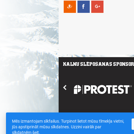
Mēs izmantojam sīkfailus. Turpinot lietot mūsu tīmekļa vietni,
Saites
/
Sīkdatnes un datu drošības polit
jūs apstiprināt mūsu sīkdatnes. Uzzini vairāk par
sīkdatnēm
šeit
.