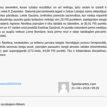
 sievietēm, kuras uzlabo rezultātus un arī reitingu, taču viņām to izdarīt ir
 nekā K.Zvejnieks. Slalomā piecsimtniekā tagad ir četras Latvijas kalnu slēpotājas
rtas pārstāvju. Lelde Gasūna, izvēloties pareizās sacensības, kur varēja nopelnīt
 izkustināja pusotru gadu turējušos reitingu virs 20 FIS punktiem, pakāpjoties rangā
 karjerā. Agnese Āboltiņa joprojām ir otra labākā no latvietēm, ar 30,91 FIS punktu
tiem un 47.vietām esot priekšā Evelīnai Gasūnai. Ar punktu rekordiem pirms nedēļas
 uz augšu veikusi Liene Bondare, kura pirmo reizi ir starp labākajām piecsimt.
iekā.
Āboltiņa, neskatoties uz kritienu janvāra beigās Norvēģijas junioru čempionātā,
plīnās sezonas beigu pusē, joprojām pasaules rangā atrodas labāko trīssimtniekā
, gan supergigantā (272.vieta, 44,68 FIS punkti). Tās ir bīstamākas disciplīnas,
omos.
eposana/20042016-
Sportacentrs.com
21 • 04 • 2016 / 09:26
sociālajiem tīkliem: