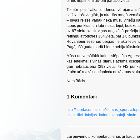
pirms nepilniem diviem pat 150.vietā.
Tikmēr pozitīvāka tendence vērojama mūsu
salīdzinoši vieglāk, jo atradās rangā zemāk
– divas reizes vairāk nekā mūsu vīriešu kā
labus punktus, un labi nostartējot, beidzot
uz 87.vietu, kas ir viņas augstākā pozīcija
reitingu atrodoties 334.vietā, par 1,8 punk
Rovaniemi sezonas beigās lielāku lēcienu
Pagājušā gada martā Liene nebija tūkstošn
Mūsu universālākā kalnu slēpotāja Agnese 
kas ietekmējis viņas startus ātruma disci
gan nobraucienā (293.vieta, 78 FIS punkti)
tāpēc arī mazāk dalībnieču nekā abos slal
Ivars Bācis
1 Komentāri
http://sportacentrs.com/ziemas_sports/sl
atkal_divi_latvijas_kalnu_slepotaji_simtn
Lai pievienotu komentāru, ienāc ar kādu no 