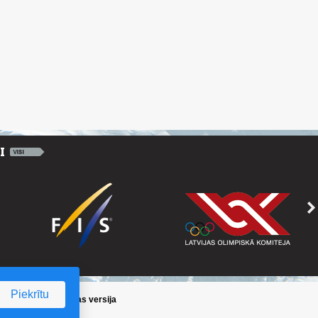
Piekrītu
ika
/
Iepriekšējā lapas versija