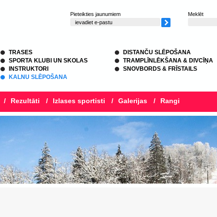
Pieteikties jaunumiem
Meklēt
TRASES
DISTANČU SLĒPOŠANA
SPORTA KLUBI UN SKOLAS
TRAMPLĪNLĒKŠANA & DIVCĪŅA
INSTRUKTORI
SNOVBORDS & FRĪSTAILS
KALNU SLĒPOŠANA
/
Rezultāti
/
Izlases sportisti
/
Galerijas
/
Rangi