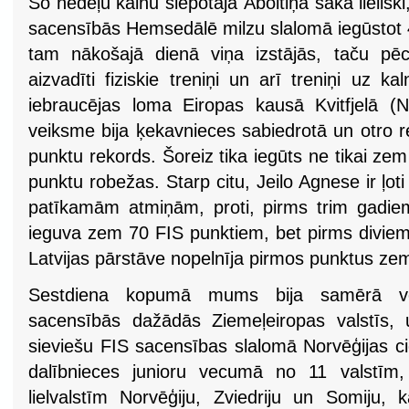
Šo nedēļu kalnu slēpotāja Āboltiņa sāka lieliski
sacensībās Hemsedālē milzu slalomā iegūstot 
tam nākošajā dienā viņa izstājās, taču pē
aizvadīti fiziskie treniņi un arī treniņi uz k
iebraucējas loma Eiropas kausā Kvitfjelā (No
veiksme bija ķekavnieces sabiedrotā un otro re
punktu rekords. Šoreiz tika iegūts ne tikai z
punktu robežas. Starp citu, Jeilo Agnese ir ļot
patīkamām atmiņām, proti, pirms trim gadiem 
ieguva zem 70 FIS punktiem, bet pirms diviem
Latvijas pārstāve nopelnīja pirmos punktus ze
Sestdiena kopumā mums bija samērā ve
sacensībās dažādās Ziemeļeiropas valstīs, u
sieviešu FIS sacensības slalomā Norvēģijas ci
dalībnieces junioru vecumā no 11 valstīm,
lielvalstīm Norvēģiju, Zviedriju un Somiju, 