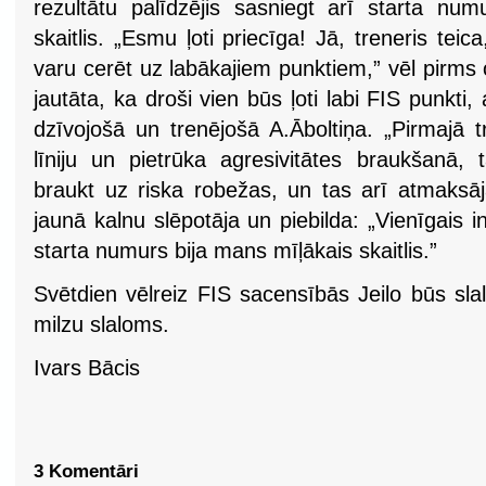
rezultātu palīdzējis sasniegt arī starta num
skaitlis. „Esmu ļoti priecīga! Jā, treneris tei
varu cerēt uz labākajiem punktiem,” vēl pirms o
jautāta, ka droši vien būs ļoti labi FIS punkti,
dzīvojošā un trenējošā A.Āboltiņa. „Pirmajā 
līniju un pietrūka agresivitātes braukšanā, 
braukt uz riska robežas, un tas arī atmaksāj
jaunā kalnu slēpotāja un piebilda: „Vienīgais i
starta numurs bija mans mīļākais skaitlis.”
Svētdien vēlreiz FIS sacensībās Jeilo būs sla
milzu slaloms.
Ivars Bācis
3 Komentāri