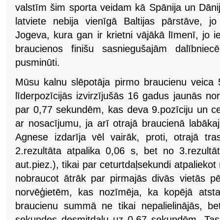
valstīm šim sporta veidam kā Spānija un Dānij
latviete nebija vienīgā Baltijas pārstāve, j
Jogeva, kura gan ir krietni vājākā līmenī, jo i
braucienos finišu sasniegušajām dalībnie
pusminūti.
Mūsu kalnu slēpotāja pirmo braucienu veica
līderpozīcijās izvirzījušās 16 gadus jaunās no
par 0,77 sekundēm, kas deva 9.pozīciju un ce
ar nosacījumu, ja arī otrajā braucienā labāka
Agnese izdarīja vēl vairāk, proti, otrajā tr
2.rezultāta atpalika 0,06 s, bet no 3.rezult
aut.piez.), tikai par ceturtdaļsekundi atpalieko
nobraucot ātrāk par pirmajās divās vietās 
norvēģietēm, kas nozīmēja, ka kopējā atsta
braucienu summā ne tikai nepalielinājās, b
sekundes desmitdaļu uz 0,67 sekundēm. Tas 