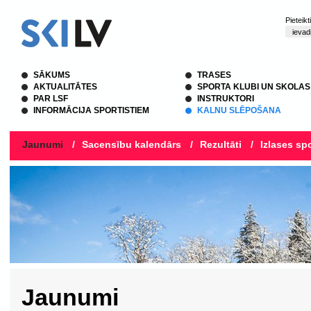
Pieteik
SĀKUMS
TRASES
AKTUALITĀTES
SPORTA KLUBI UN SKOLAS
PAR LSF
INSTRUKTORI
INFORMĀCIJA SPORTISTIEM
KALNU SLĒPOŠANA
Jaunumi
/
Sacensību kalendārs
/
Rezultāti
/
Izlases spo
Jaunumi