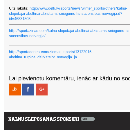
Cits raksts:
http://www.delfi.lv/sports/news/winter_sports/others/kalnu-
slepotajai-aboltinai-atzistams-sniegums-fis-sacensibas-norvegija.d?
id=46831803
http://sportazinas.com/kalnu-slepotajai-aboltinai-atzistams-sniegums-fis
sacensibas-norvegija/
http://sportacentrs.com/ziemas_sports/13122015-
aboltina_turpina_dzirkstelot_norvegija_ja
Lai pievienotu komentāru, ienāc ar kādu no soci