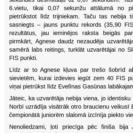
6.vietu, tikai 0,07 sekunžu attālumā no p
pietrūkstot līdz trijniekam. Taču tas nebija ti
sasniegts – jauns punktu rekords (35,90 FIS 
rezultātus, jau ieminējos raksta beigās p
pirmkārt, Agnese daudz nezaudēja uzvarētājai
samērā labs reitings, turklāt uzvarētājai no Sl
FIS punkti.
Līdz ar to Agnese kļuva par trešo šobrīd akt
sievietēm, kurai izdevies iegūt zem 40 FIS p
viņai pietrūkst līdz Evelīnas Gasūnas labākaja
Jāteic, ka uzvarētāja nebija viena, jo identisku
Norbī uzrādīja visātrāk otro braucienu veikusī 
čempionātā juniorēm slalomā izcīnīja piekto vie
Nenoliedzami, ļoti priecīga pēc finiša bija