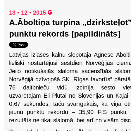
13 • 12 • 2015
A.Āboltiņa turpina „dzirksteļot
punktu rekords [papildināts]
Latvijas izlases kalnu slēpotāja Agnese Ābolt
lieliski nostartējusi sestdien Norvēģijas ciem
Jeilo notikušajās slaloma sacensībās slalo
Norvēģijā dzīvojošā SK „Rīgas favorīts” pārst
76 dalībnieču vidū izcīnīja sesto viet
uzvarētājām Eli Plutai no Slovēnijas un Kajai
0,67 sekundes, taču svarīgākais, ka viņa otr
jaunu punktu rekordu – 35,90 FIS punkti, 
rezultāts ne tikai slalomā, bet arī no visām di