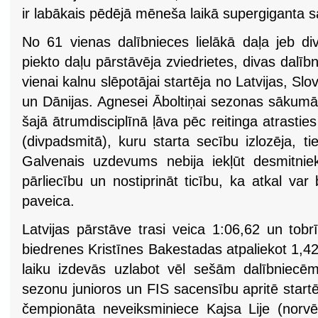
ir labākais pēdējā mēneša laikā supergiganta 
No 61 vienas dalībnieces lielākā daļa jeb div
piekto daļu pārstāvēja zviedrietes, divas dalīb
vienai kalnu slēpotājai startēja no Latvijas, Slov
un Dānijas. Agnesei Āboltiņai sezonas sākumā g
šajā ātrumdisciplīnā ļāva pēc reitinga atrastie
(divpadsmitā), kuru starta secību izlozēja, t
Galvenais uzdevums nebija iekļūt desmitni
pārliecību un nostiprināt ticību, ka atkal var
paveica.
Latvijas pārstāve trasi veica 1:06,62 un tob
biedrenes Kristīnes Bakestadas atpaliekot 1,
laiku izdevās uzlabot vēl sešām dalībniecē
sezonu junioros un FIS sacensību apritē start
čempionāta neveiksminiece Kajsa Lije (norvēģ