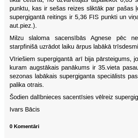
punktu, kas ir sešas reizes sliktāk par pašas ļ
supergigantā reitings ir 5,36 FIS punkti un viņ
aut.piez.).
Milzu slaloma sacensībās Agnese pēc ne
starpfinišā uzrādot laiku ārpus labākā trīsdesmi
Vīriešiem supergigantā arī bija pārsteigums, 
kuram augstākais panākums ir 35.vieta pasa
sezonas labākais supergiganta speciālists pa
palika otrais.
Šodien dalībnieces sacentīsies vēlreiz supergig
Ivars Bācis
0 Komentāri