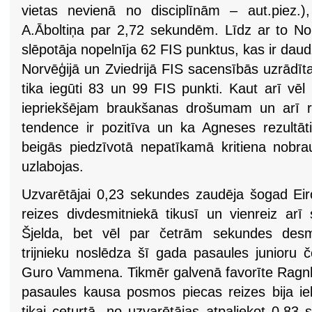
vietas nevienā no disciplīnām – aut.piez.
A.Āboltiņa par 2,72 sekundēm. Līdz ar to No
slēpotāja nopelnīja 62 FIS punktus, kas ir d
Norvēģijā un Zviedrijā FIS sacensībās uzrādīta
tika iegūti 83 un 99 FIS punkti. Kaut arī vēl ir
iepriekšējam braukšanas drošumam un arī re
tendence ir pozitīva un ka Agneses rezultāti
beigās piedzīvotā nepatīkamā kritiena nob
uzlabojas.
Uzvarētājai 0,23 sekundes zaudēja šogad Ei
reizes divdesmitniekā tikusī un vienreiz arī
Šjelda, bet vēl par četrām sekundes des
trijnieku noslēdza šī gada pasaules junioru 
Guro Vammena. Tikmēr galvenā favorīte Ragnh
pasaules kausa posmos piecas reizes bija iek
tikai ceturtā, no uzvarētājas atpaliekot 0,8