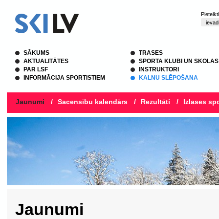
Pieteik
SĀKUMS
TRASES
AKTUALITĀTES
SPORTA KLUBI UN SKOLAS
PAR LSF
INSTRUKTORI
INFORMĀCIJA SPORTISTIEM
KALNU SLĒPOŠANA
Jaunumi
/
Sacensību kalendārs
/
Rezultāti
/
Izlases spo
Jaunumi