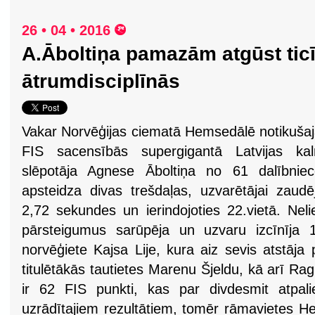
26 • 04 • 2016
A.Āboltiņa pamazām atgūst tic
ātrumdisciplīnās
Vakar Norvēģijas ciematā Hemsedālē notikuša
FIS sacensībās supergigantā Latvijas kal
slēpotāja Agnese Āboltiņa no 61 dalībniec
apsteidza divas trešdaļas, uzvarētājai zaudē
2,72 sekundes un ierindojoties 22.vietā. Neli
pārsteigumus sarūpēja un uzvaru izcīnīja 
norvēģiete Kajsa Lije, kura aiz sevis atstāj
titulētākās tautietes Marenu Šjeldu, kā arī Ragn
ir 62 FIS punkti, kas par divdesmit atpa
uzrādītajiem rezultātiem, tomēr rāmavietes H