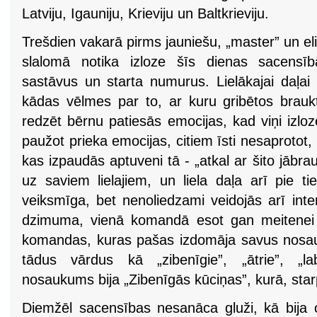
Latviju, Igauniju, Krieviju un Baltkrieviju.
Trešdien vakarā pirms jauniešu, „master” un e
slalomā notika izloze šīs dienas sacens
sastāvus un starta numurus. Lielākajai daļai
kādas vēlmes par to, ar kuru gribētos braukt
redzēt bērnu patiesās emocijas, kad viņi izlo
paužot prieka emocijas, citiem īsti nesaprotot, 
kas izpaudās aptuveni tā - „atkal ar šito jābr
uz saviem lielajiem, un liela daļa arī pie ti
veiksmīga, bet nenoliedzami veidojās arī inter
dzimuma, vienā komandā esot gan meitenei
komandas, kuras pašas izdomāja savus nosau
tādus vārdus kā „zibenīgie”, „ātrie”, „la
nosaukums bija „Zibenīgās kūciņas”, kurā, starp c
Diemžēl sacensības nesanāca gluži, kā bija 