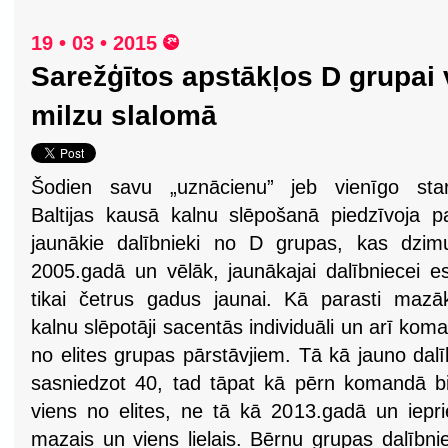
19 • 03 • 2015
Sarežģītos apstākļos D grupai
milzu slalomā
Šodien savu „uznācienu” jeb vienīgo star
Baltijas kausā kalnu slēpošanā piedzīvoja p
jaunākie dalībnieki no D grupas, kas dzim
2005.gadā un vēlāk, jaunākajai dalībniecei e
tikai četrus gadus jaunai. Kā parasti mazā
kalnu slēpotāji sacentās individuāli un arī k
no elites grupas pārstāvjiem. Tā kā jauno dal
sasniedzot 40, tad tāpat kā pērn komandā bij
viens no elites, ne tā kā 2013.gadā un iepr
mazais un viens lielais. Bērnu grupas dalībnie