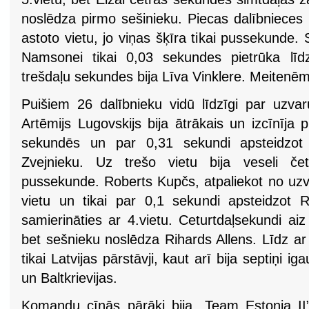
noslēdza pirmo sešinieku. Piecas dalībnieces lī
astoto vietu, jo viņas šķīra tikai pussekunde. 
Namsonei tikai 0,03 sekundes pietrūka līd
trešdaļu sekundes bija Līva Vinklere. Meitenēm
Puišiem 26 dalībnieku vidū līdzīgi par uzvaru
Artēmijs Lugovskijs bija ātrākais un izcīnīja p
sekundēs un par 0,31 sekundi apsteidzot o
Zvejnieku. Uz trešo vietu bija veseli čet
pussekunde. Roberts Kupčs, atpaliekot no uzva
vietu un tikai par 0,1 sekundi apsteidzot 
samierināties ar 4.vietu. Ceturtdaļsekundi aiz 
bet sešnieku noslēdza Rihards Allens. Līdz ar
tikai Latvijas pārstāvji, kaut arī bija septiņi 
un Baltkrievijas.
Komandu cīņās pārāki bija „Team Estonia II”