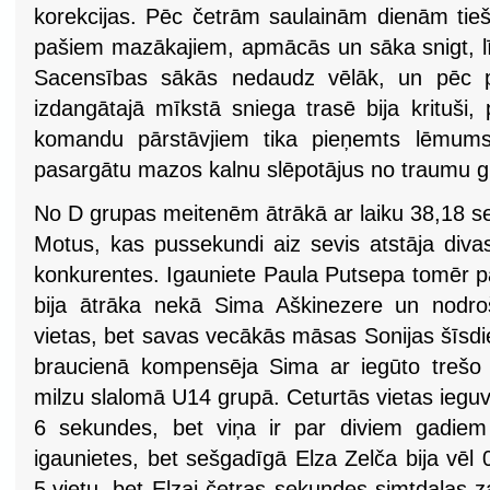
korekcijas. Pēc četrām saulainām dienām tieš
pašiem mazākajiem, apmācās un sāka snigt, līd
Sacensības sākās nedaudz vēlāk, un pēc pi
izdangātajā mīkstā sniega trasē bija krituši
komandu pārstāvjiem tika pieņemts lēmums 
pasargātu mazos kalnu slēpotājus no traumu 
No D grupas meitenēm ātrākā ar laiku 38,18 se
Motus, kas pussekundi aiz sevis atstāja divas
konkurentes. Igauniete Paula Putsepa tomēr 
bija ātrāka nekā Sima Aškinezere un nodroš
vietas, bet savas vecākās māsas Sonijas šīsdi
braucienā kompensēja Sima ar iegūto trešo v
milzu slalomā U14 grupā. Ceturtās vietas iegu
6 sekundes, bet viņa ir par diviem gadiem
igaunietes, bet sešgadīgā Elza Zelča bija vēl
5.vietu, bet Elzai četras sekundes simtdaļas