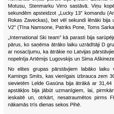
Motusu, Stenmarku Virro sastāvā. Viņu kopēj
sekundēm apsteidzot „Lucky 13” komandu (Artē
Rokas Zaveckas), bet vēl sekundi lēnāki bija un
V2” (Tīna Namsone, Patriks Pone, Toms Sarka
„International Ski team” kā parasti bija sarūpēj
pārus, ko saņēma ātrāko laiku uzrādītāji D g
ar nosacījumu, ka ātrākie no Latvijas pārstāvjie
nopelnīja Artēmijs Lugovskijs un Sima Aškineze
No elites grupas pārstāvjiem labāko laiku 
Kamings Smits, kas vienīgais izbrauca zem 3
sievietēm Lelde Gasūna bija ātrākā ar 31,44 
apstākļos bija jābūt uzmanīgiem, lai, pirmkā
ieskaitē un, otrkārt, nesatraumētos pirms 
nākamās trīs dienas sekos Pihē.