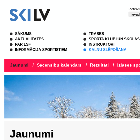
Pieteik
SĀKUMS
TRASES
AKTUALITĀTES
SPORTA KLUBI UN SKOLAS
PAR LSF
INSTRUKTORI
INFORMĀCIJA SPORTISTIEM
KALNU SLĒPOŠANA
Jaunumi
/
Sacensību kalendārs
/
Rezultāti
/
Izlases spo
Jaunumi