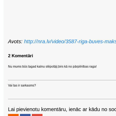
Avots:
http://nra.lv/video/3587-riga-buves-mak
2 Komentāri
Nu mums būs tagad kalnu slēpotāji,birs kā no pārpilnības raga!
Vai tas ir sarkasms?
Lai pievienotu komentāru, ienāc ar kādu no soci