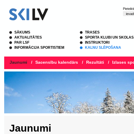
Pieteik
SĀKUMS
TRASES
AKTUALITĀTES
SPORTA KLUBI UN SKOLAS
PAR LSF
INSTRUKTORI
INFORMĀCIJA SPORTISTIEM
KALNU SLĒPOŠANA
Jaunumi
/
Sacensību kalendārs
/
Rezultāti
/
Izlases spo
Jaunumi