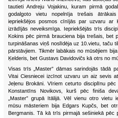
tautieti Andreju Vojakinu, kuram pirmā godal
godalgoto vietu nopelnīja trešais ātrākai
iepriekšējos posmos cīnījās par uzvaru ar 
izrādījās neveiksmīga. Iepriekšējās trīs discipl
Kokins pēc pirmā brauciena bija trešais, bet 
turpināšanas viņš noslīdēja uz 10.vietu, taču ti
pārstāvjiem. Tikmēr labākais no mūsējiem bija
Ķelderis, bet Gustavs Davidovičs kā otrs no m
Visas trīs „Master” dāmas sarindojās tādā p
Vitai Ciesniecei izcīnot uzvaru un aiz sevis at
Jeļenu Brokāni. Vīriem ceturto disciplīnu pēc
Konstantīns Novikovs, kurš pēc finiša de
„Master” grupā Itālijā. Vēl vienu otro vietu 
mūsu māsteriem bija Edgars Kupčs, bet otrrei
Bergmanis. Tā kā trīs pirmajā sešiniekā pēc 