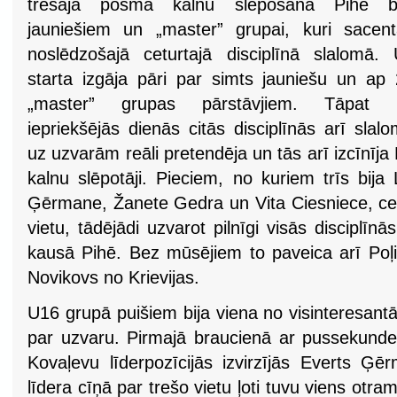
trešajā posmā kalnu slēpošanā Pihē bi
jauniešiem un „master” grupai, kuri sacen
noslēdzošajā ceturtajā disciplīnā slalomā.
starta izgāja pāri par simts jauniešu un ap
„master” grupas pārstāvjiem. Tāpat 
iepriekšējās dienās citās disciplīnās arī slal
uz uzvarām reāli pretendēja un tās arī izcīnīja 
kalnu slēpotāji. Pieciem, no kuriem trīs bija 
Ģērmane, Žanete Gedra un Vita Ciesniece, cetu
vietu, tādējādi uzvarot pilnīgi visās disciplīn
kausā Pihē. Bez mūsējiem to paveica arī Poļ
Novikovs no Krievijas.
U16 grupā puišiem bija viena no visinteresan
par uzvaru. Pirmajā braucienā ar pussekundes
Kovaļevu līderpozīcijās izvirzījās Everts Ģē
līdera cīņā par trešo vietu ļoti tuvu viens otram