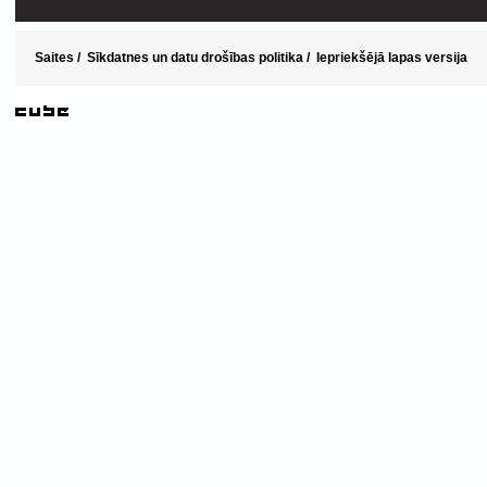
Saites
/
Sīkdatnes un datu drošības politika
/
Iepriekšējā lapas versija