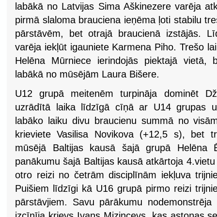
labākā no Latvijas Sima Aškinezere varēja at
pirmā slaloma brauciena ieņēma ļoti stabilu tre
pārstāvēm, bet otrajā braucienā izstājās. Līd
varēja iekļūt igauniete Karmena Piho. Trešo lai
Helēna Mūrniece ierindojās piektajā vietā, 
labākā no mūsējām Laura Bišere.
U12 grupā meitenēm turpināja dominēt Dž
uzrādītā laika līdzīgā cīņā ar U14 grupas u
labāko laiku divu braucienu summā no visā
krieviete Vasilisa Novikova (+12,5 s), bet t
mūsējā Baltijas kausā šajā grupā Helēna Ē
panākumu šajā Baltijas kausā atkārtoja 4.viet
otro reizi no četrām disciplīnām iekļuva trijn
Puišiem līdzīgi kā U16 grupā pirmo reizi trijni
pārstāvjiem. Savu pārākumu nodemonstrēja u
izcīnīja krievs Ivans Mizincevs, kas astoņas s