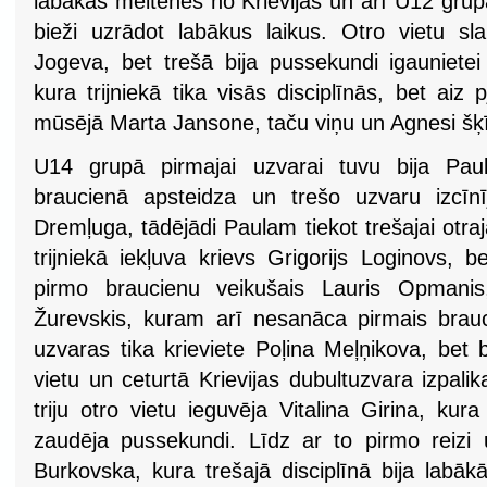
labākās meitenes no Krievijas un arī U12 gru
bieži uzrādot labākus laikus. Otro vietu s
Jogeva, bet trešā bija pussekundi igauniete
kura trijniekā tika visās disciplīnās, bet aiz 
mūsējā Marta Jansone, taču viņu un Agnesi šķ
U14 grupā pirmajai uzvarai tuvu bija Paul
braucienā apsteidza un trešo uzvaru izcīn
Dremļuga, tādējādi Paulam tiekot trešajai otraja
trijniekā iekļuva krievs Grigorijs Loginovs, be
pirmo braucienu veikušais Lauris Opmanis
Žurevskis, kuram arī nesanāca pirmais brau
uzvaras tika krieviete Poļina Meļņikova, bet 
vietu un ceturtā Krievijas dubultuzvara izpalik
triju otro vietu ieguvēja Vitalina Girina, ku
zaudēja pussekundi. Līdz ar to pirmo reizi 
Burkovska, kura trešajā disciplīnā bija labā