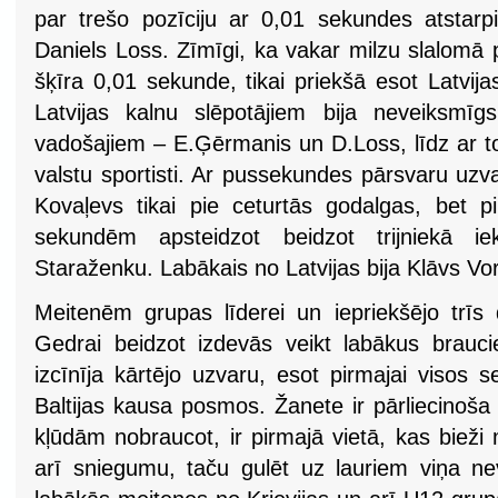
par trešo pozīciju ar 0,01 sekundes atstarp
Daniels Loss. Zīmīgi, ka vakar milzu slalomā 
šķīra 0,01 sekunde, tikai priekšā esot Latvij
Latvijas kalnu slēpotājiem bija neveiksmī
vadošajiem – E.Ģērmanis un D.Loss, līdz ar to
valstu sportisti. Ar pussekundes pārsvaru uzva
Kovaļevs tikai pie ceturtās godalgas, bet p
sekundēm apsteidzot beidzot trijniekā iek
Staraženku. Labākais no Latvijas bija Klāvs Vors
Meitenēm grupas līderei un iepriekšējo trīs d
Gedrai beidzot izdevās veikt labākus brauci
izcīnīja kārtējo uzvaru, esot pirmajai visos s
Baltijas kausa posmos. Žanete ir pārliecinoša
kļūdām nobraucot, ir pirmajā vietā, kas bieži
arī sniegumu, taču gulēt uz lauriem viņa n