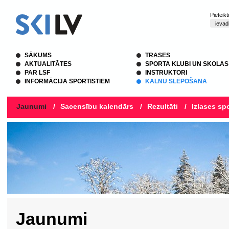
Pieteik
SĀKUMS
TRASES
AKTUALITĀTES
SPORTA KLUBI UN SKOLAS
PAR LSF
INSTRUKTORI
INFORMĀCIJA SPORTISTIEM
KALNU SLĒPOŠANA
Jaunumi
/
Sacensību kalendārs
/
Rezultāti
/
Izlases spo
Jaunumi