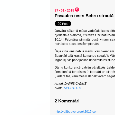
27 • 01 • 2015
Pasaules tests Bebru strautā
Janvāra sākumā mūsu vadošais kalnu slēpo
pjedestāla slalomā, trīs reizes izcīnot uzva
10,14! Februāra pirmajā pusē viņam savu 
risināsies pasaules čempionāts.
Šajā cīņā viņš nebūs viens. Pāri okeānam 
Savukārt tajā krastā komandu sagaidīs Mārt
tagad kļuvis par Aļaskas universitātes stude
Dāmu konkurencē Latviju pārstāvēs Lelde
čempionātā ieradīsies 9. februārī un startē
„Jādara tas, kam mēs vislabāk varam sagatavo
Autori: DAINIS CAUNE
Avots:
SPORTO.LV
2 Komentāri
http://vailbeavercreek2015.com