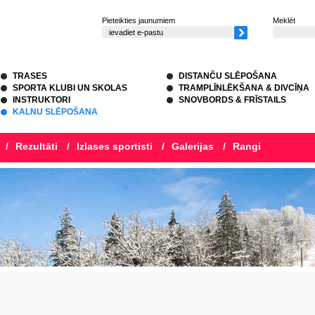
Pieteikties jaunumiem
Meklēt
TRASES
DISTANČU SLĒPOŠANA
SPORTA KLUBI UN SKOLAS
TRAMPLĪNLĒKŠANA & DIVCĪŅA
INSTRUKTORI
SNOVBORDS & FRĪSTAILS
KALNU SLĒPOŠANA
/
Rezultāti
/
Izlases sportisti
/
Galerijas
/
Rangi