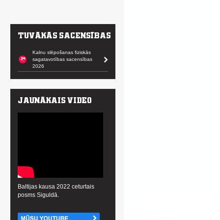
Kalnu slēpošanas fiziskās
sagatavotības sacensības
2026
Baltijas kausa 2022 ceturtais
posms Siguldā.