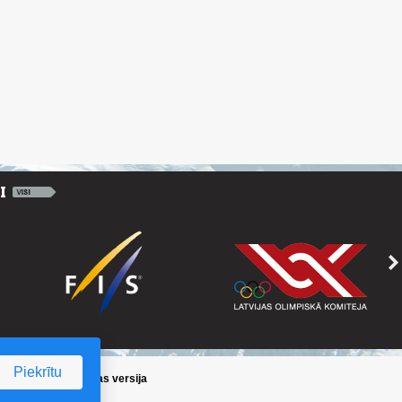
Piekrītu
ika
/
Iepriekšējā lapas versija