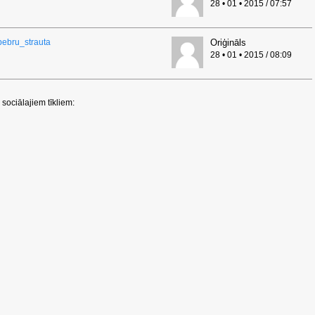
28 • 01 • 2015 / 07:57
_bebru_strauta
Oriģināls
28 • 01 • 2015 / 08:09
sociālajiem tīkliem: