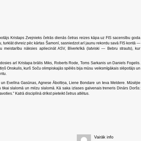
tājs Kristaps Zvejnieks četrās dienās četras reizes kāpa uz FIS sacensību goda
ru, turklāt divreiz pēc kārtas Šamonī, sasniedzot arī jaunu rekordu savā FIS kontā —
meistarību nāksies apliecināt ASV, Bīverkrīkā (latviski — Bebru strauts), kur
dosies arī Kristapa brālis Miks, Roberts Rode, Toms Sarkanis un Daniels Fogelis.
iņš Onskulis, kurš Soču olimpiskajās spēlēs bija mūsu veiksmīgākais slēpotājs un
ntu.
 un Evelīna Gasūnas, Agnese Āboltiņa, Liene Bondare un Ieva Meldere. Mūsējie
s tikai slalomā un milzu slalomā. Kā saka izlases galvenais treneris Dinārs Doršs:
ties.” Katrā disciplīnā drīkst pieteikt četrus atlētus.
Vairāk info