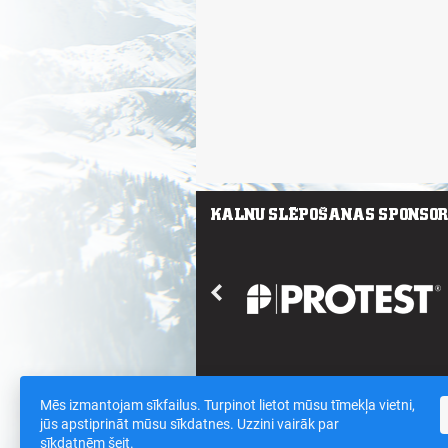
Mēs izmantojam sīkfailus. Turpinot lietot mūsu tīmekļa vietni,
Saites
/
Sīkdatnes un datu drošības polit
jūs apstiprināt mūsu sīkdatnes. Uzzini vairāk par
sīkdatnēm
šeit
.