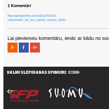
1 Komentāri
http://sportacentrs.com/citi/12072014-
nakosnedel_ski_box_balvas_izcinas_skritul
Lai pievienotu komentāru, ienāc ar kādu no soci