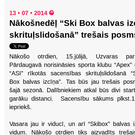
13 • 07 • 2014
Nākošnedēļ “Ski Box balvas iz
skrituļslidošanā” trešais posm
Nākošo otrdien, 15.jūlijā, Uzvaras par
Pārdaugavā norisināsies sporta klubu “Apex”
“ASI” rīkotās sacensības skrituļslidošanā “
Box balvas izcīņa”. Tas būs jau trešais po
šajā sezonā. Dalībniekiem atkal būs divi start
garāku distanci. Sacensību sākums plkst.19
iepriekš.
Vasara jau ir viducī, un arī “Skibox” balvas i
vidum. Nākošo otrdien tiks aizvadīts treš