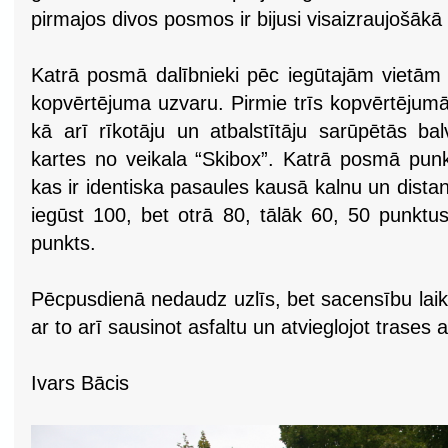
pirmajos divos posmos ir bijusi visaizraujošākā
Katrā posmā dalībnieki pēc iegūtajām vietā
kopvērtējuma uzvaru. Pirmie trīs kopvērtējum
kā arī rīkotāju un atbalstītāju sarūpētās ba
kartes no veikala “Skibox”. Katrā posmā punkt
kas ir identiska pasaules kausā kalnu un dista
iegūst 100, bet otrā 80, tālāk 60, 50 punktus u
punkts.
Pēcpusdienā nedaudz uzlīs, bet sacensību laikā 
ar to arī sausinot asfaltu un atvieglojot trases
Ivars Bācis