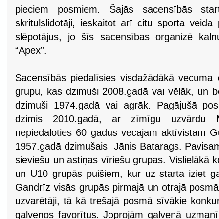
pieciem posmiem. Šajās sacensībās start
skrituļslidotāji, ieskaitot arī citu sporta veid
slēpotājus, jo šīs sacensības organizē kal
“Apex”.
Sacensībās piedalīsies visdažādākā vecuma d
grupu, kas dzimuši 2008.gadā vai vēlāk, un b
dzimuši 1974.gadā vai agrāk. Pagājušā posm
dzimis 2010.gadā, ar zīmīgu uzvārdu 
nepiedaloties 60 gadus vecajam aktīvistam G
1957.gadā dzimušais Jānis Batarags. Pavisam
sieviešu un astiņas vīriešu grupas. Vislielākā k
un U10 grupās puišiem, kur uz starta iziet ga
Gandrīz visās grupās pirmajā un otrajā posmā d
uzvarētāji, tā kā trešajā posmā sīvākie konku
galvenos favorītus. Joprojām galvenā uzmanīb