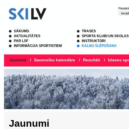
Pieteik
SĀKUMS
TRASES
AKTUALITĀTES
SPORTA KLUBI UN SKOLAS
PAR LSF
INSTRUKTORI
INFORMĀCIJA SPORTISTIEM
KALNU SLĒPOŠANA
Jaunumi
/
Sacensību kalendārs
/
Rezultāti
/
Izlases spo
Jaunumi