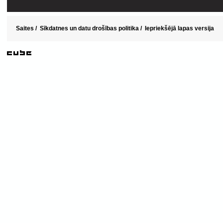
Saites
/
Sīkdatnes un datu drošības politika
/
Iepriekšējā lapas versija