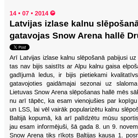
14 • 07 • 2014
Latvijas izlase kalnu slēpošan
gatavojas Snow Arena hallē D
Arī Latvijas izlase kalnu slēpošanā pabijusi u
tas nav bijis saistīts ar Alpu kalnu gaisa elpo
gadījumā ledus, ir bijis pietiekami kvalitatīvs
gatavojoties gaidāmajai sezonai uz slalom
Lietuvas Snow Arena slēpošanas hallē mēs sāka
nu arī tāpēc, ka esam vienojušies par kopīg
un LSS, lai vēl vairāk popularizētu kalnu slēp
Baltijā kopumā, kā arī palīdzētu mūsu sporti
jau esam informējuši, šā gada 8. un 9. novemb
Snow Arena tiks rīkots Baltijas kausa 1. pos