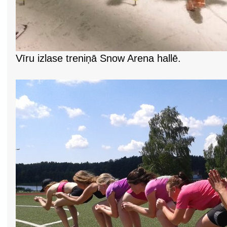
Vīru izlase treniņā Snow Arena hallē.