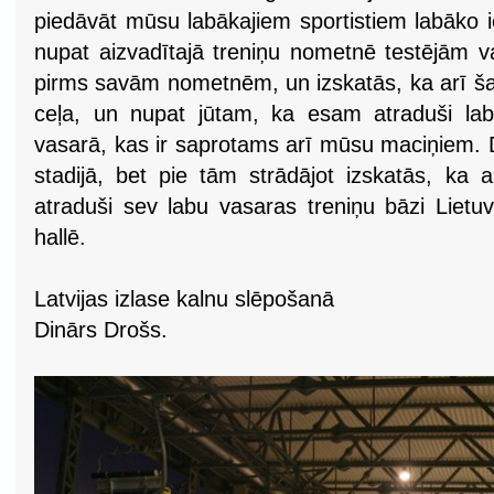
piedāvāt mūsu labākajiem sportistiem labāko ie
nupat aizvadītajā treniņu nometnē testējām v
pirms savām nometnēm, un izskatās, ka arī ša
ceļa, un nupat jūtam, ka esam atraduši lab
vasarā, kas ir saprotams arī mūsu maciņiem. Da
stadijā, bet pie tām strādājot izskatās, ka 
atraduši sev labu vasaras treniņu bāzi Liet
hallē.
Latvijas izlase kalnu slēpošanā
Dinārs Drošs.