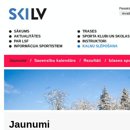
Pieteik
SĀKUMS
TRASES
AKTUALITĀTES
SPORTA KLUBI UN SKOLAS
PAR LSF
INSTRUKTORI
INFORMĀCIJA SPORTISTIEM
KALNU SLĒPOŠANA
Jaunumi
/
Sacensību kalendārs
/
Rezultāti
/
Izlases spo
Jaunumi