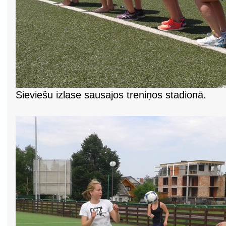
Sieviešu izlase sausajos treniņos stadionā.