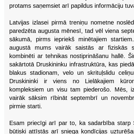
protams saņemsiet arī papildus informāciju t
Latvijas izlasei pirmā treniņu nometne noslē
paredzēta augusta mēnesī, tad vēl viena sept
sākumā, pirms iepriekš minētajiem startiem
augustā mums vairāk saistās ar fiziskās s
kombinēti ar tehnikas nostiprināšanu hallē. Ši
sakārtotā Druskininku infrastruktūra, kas piedā
blakus stadionam, velo un skrituļslidu celiņ
Druskininki ir viens no Lielākajiem kūror
kompleksiem un visu tam piederošo. Mēs, iz
vairāk sāksim rībināt septembrī un novembr
pirmie starti.
Esam priecīgi arī par to, ka sadarbība starp 
būtiski attīstās arī sniega kondīcijas uzturē