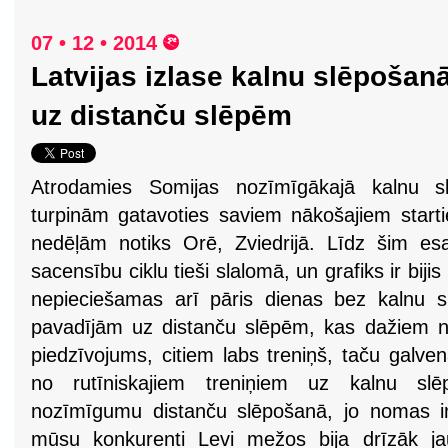
07 • 12 • 2014
Latvijas izlase kalnu slēpošan
uz distanču slēpēm
Atrodamies Somijas nozīmīgākajā kalnu s
turpinām gatavoties saviem nākošajiem star
nedēļām notiks Orē, Zviedrijā. Līdz šim esa
sacensību ciklu tieši slalomā, un grafiks ir bij
nepieciešamas arī pāris dienas bez kalnu 
pavadījām uz distanču slēpēm, kas dažiem no 
piedzīvojums, citiem labs treniņš, taču galve
no rutīniskajiem treniņiem uz kalnu sl
nozīmīgumu distanču slēpošanā, jo nomas in
mūsu konkurenti Levi mežos bija drīzāk ja