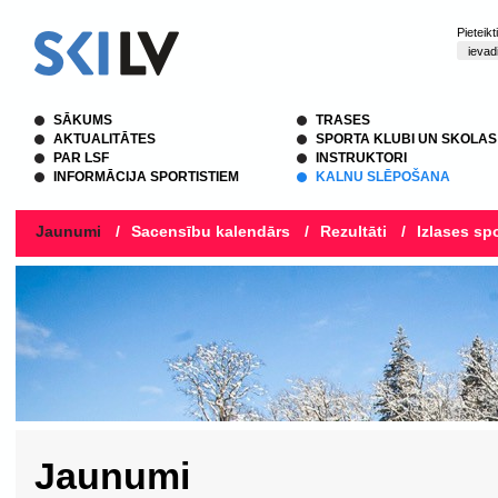
Pieteik
SĀKUMS
TRASES
AKTUALITĀTES
SPORTA KLUBI UN SKOLAS
PAR LSF
INSTRUKTORI
INFORMĀCIJA SPORTISTIEM
KALNU SLĒPOŠANA
Jaunumi
/
Sacensību kalendārs
/
Rezultāti
/
Izlases spo
Jaunumi