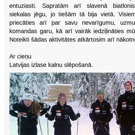
entuziasti. Sapratām arī slavenā biatloni
siekalas jēgu, jo tiešām tā bija vietā. Visi
priecāties arī par savu nevarīgumu, uzmund
komandas garu, kā arī vairāk iedziļināties mū
Noteikti šādas aktivitātes atkārtosim arī nākotn
Ar cieņu
Latvijas izlase kalnu slēpošanā.