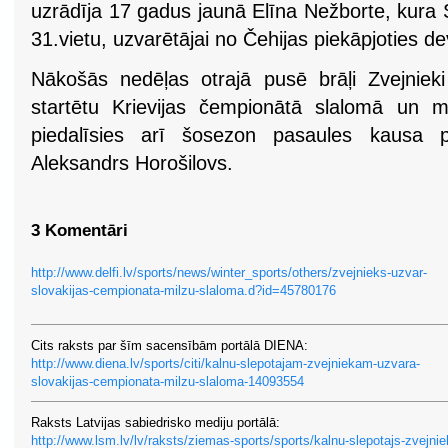
uzrādīja 17 gadus jaunā Elīna Nežborte, kura
31.vietu, uzvarētājai no Čehijas piekāpjoties d
Nākošās nedēļas otrajā pusē brāļi Zvejnieki 
startētu Krievijas čempionātā slalomā un m
piedalīsies arī šosezon pasaules kausa 
Aleksandrs Horošilovs.
3 Komentāri
http://www.delfi.lv/sports/news/winter_sports/others/zvejnieks-uzvar-
slovakijas-cempionata-milzu-slaloma.d?id=45780176
Cits raksts par šīm sacensībām portālā DIENA:
http://www.diena.lv/sports/citi/kalnu-slepotajam-zvejniekam-uzvara-
slovakijas-cempionata-milzu-slaloma-14093554
Raksts Latvijas sabiedrisko mediju portālā:
http://www.lsm.lv/lv/raksts/ziemas-sports/sports/kalnu-slepotajs-zvejnie