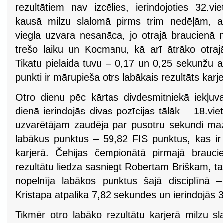
rezultātiem nav izcēlies, ierindojoties 32.v
kausā milzu slalomā pirms trim nedēļām, a
viegla uzvara nesanāca, jo otrajā braucienā 
trešo laiku un Kocmanu, kā arī ātrāko otrajā
Tikatu pielaida tuvu – 0,17 un 0,25 sekunžu a
punkti ir mārupieša otrs labākais rezultāts karje
Otro dienu pēc kārtas divdesmitniekā iekļuva
dienā ierindojās divas pozīcijas tālāk – 18.vie
uzvarētājam zaudēja par pusotru sekundi ma
labākus punktus – 59,82 FIS punktus, kas ir v
karjerā. Čehijas čempionātā pirmajā braucie
rezultātu liedza sasniegt Robertam Briškam, t
nopelnīja labākos punktus šajā disciplīnā 
Kristapa atpalika 7,82 sekundes un ierindojās 3
Tikmēr otro labāko rezultātu karjerā milzu s