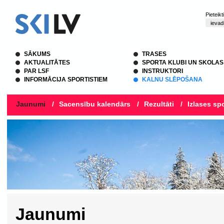
Pieteik
SĀKUMS
TRASES
AKTUALITĀTES
SPORTA KLUBI UN SKOLAS
PAR LSF
INSTRUKTORI
INFORMĀCIJA SPORTISTIEM
KALNU SLĒPOŠANA
Jaunumi
/
Sacensību kalendārs
/
Rezultāti
/
Izlases spo
Jaunumi