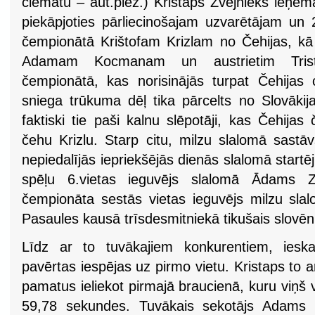
ciematu – aut.piez.) Kristaps Zvejnieks ieņē
piekāpjoties pārliecinošajam uzvarētājam un 
čempionātā Krištofam Krizlam no Čehijas, k
Adamam Kocmanam un austrietim Trista
čempionātā, kas norisinājās turpat Čehijas 
sniega trūkuma dēļ tika pārcelts no Slovākij
faktiski tie paši kalnu slēpotāji, kas Čehija
čehu Krizlu. Starp citu, milzu slalomā sastāv
nepiedalījās iepriekšējās dienās slalomā start
spēļu 6.vietas ieguvējs slalomā Ādams Z
čempionāta sestās vietas ieguvējs milzu slal
Pasaules kausā trīsdesmitniekā tikušais slovē
Līdz ar to tuvākajiem konkurentiem, ieska
pavērtas iespējas uz pirmo vietu. Kristaps to a
pamatus ieliekot pirmajā braucienā, kuru viņš
59,78 sekundes. Tuvākais sekotājs Adams