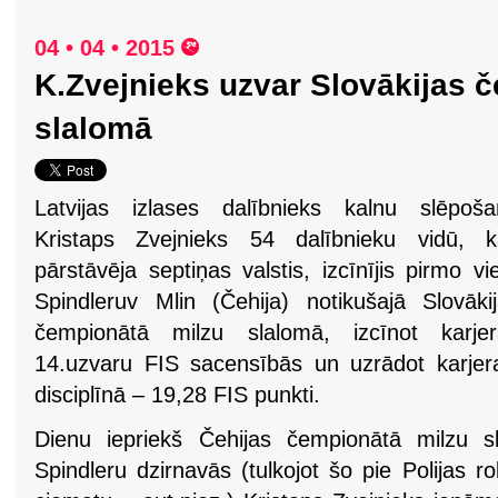
04 • 04 • 2015
K.Zvejnieks uzvar Slovākijas 
slalomā
Latvijas izlases dalībnieks kalnu slēpoša
Kristaps Zvejnieks 54 dalībnieku vidū, k
pārstāvēja septiņas valstis, izcīnījis pirmo vi
Spindleruv Mlin (Čehija) notikušajā Slovāki
čempionātā milzu slalomā, izcīnot karjer
14.uzvaru FIS sacensībās un uzrādot karjera
disciplīnā – 19,28 FIS punkti.
Dienu iepriekš Čehijas čempionātā milzu s
Spindleru dzirnavās (tulkojot šo pie Polijas 