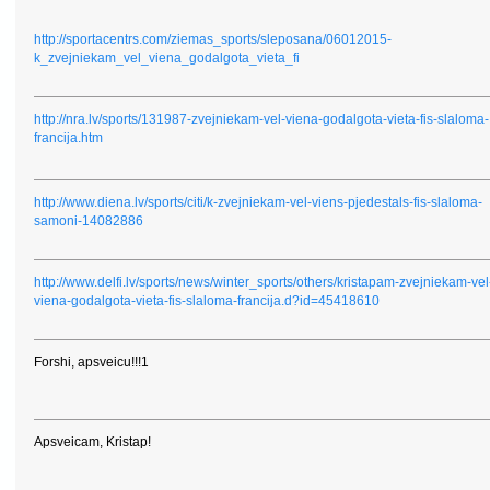
http://sportacentrs.com/ziemas_sports/sleposana/06012015-
k_zvejniekam_vel_viena_godalgota_vieta_fi
http://nra.lv/sports/131987-zvejniekam-vel-viena-godalgota-vieta-fis-slaloma-
francija.htm
http://www.diena.lv/sports/citi/k-zvejniekam-vel-viens-pjedestals-fis-slaloma-
samoni-14082886
http://www.delfi.lv/sports/news/winter_sports/others/kristapam-zvejniekam-vel
viena-godalgota-vieta-fis-slaloma-francija.d?id=45418610
Forshi, apsveicu!!!1
Apsveicam, Kristap!