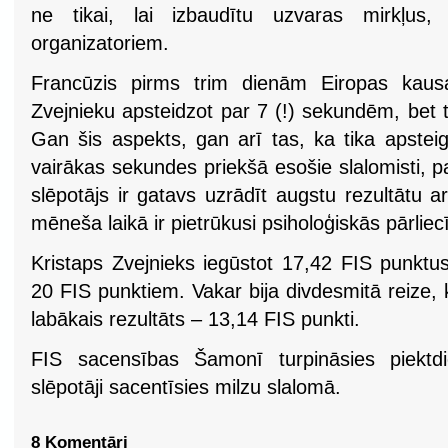
ne tikai, lai izbaudītu uzvaras mirkļus,
organizatoriem.
Francūzis pirms trim dienām Eiropas kausa
Zvejnieku apsteidzot par 7 (!) sekundēm, bet 
Gan šis aspekts, gan arī tas, ka tika apstei
vairākas sekundes priekšā esošie slalomisti, 
slēpotājs ir gatavs uzrādīt augstu rezultātu 
mēneša laikā ir pietrūkusi psiholoģiskās pārliec
Kristaps Zvejnieks iegūstot 17,42 FIS punktus
20 FIS punktiem. Vakar bija divdesmitā reize, k
labākais rezultāts – 13,14 FIS punkti.
FIS sacensības Šamonī turpināsies piektd
slēpotāji sacentīsies milzu slalomā.
8 Komentāri