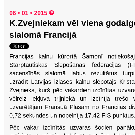
06 • 01 • 2015
K.Zvejniekam vēl viena godalgo
slalomā Francijā
Francijas kalnu kūrortā Šamonī notiekošaj
Starptautiskās Slēpošanas federācijas (FI
sacensībās slalomā labus rezultātus turpi
uzrādīt Latvijas izlases kalnu slēpotājs Krist
Zvejnieks, kurš pēc vakardien izcīnītas uzvar
vēlreiz iekļuva trijniekā un izcīnīja trešo
uzvarētājam Fransuā Plasam no Francijas d
0,72 sekundes un nopelnīja 17,42 FIS punktus
Pēc vakar izcīnītās uzvaras šodien panāk