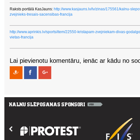
Raksts portālā KasJauns:
http://www.kasjauns.lv/lv/zinas/175561/kalnu-slepo
zvejnieks-tresais-sacensibas-francija
http://www.aprinkis.lv/sports/item/22550-kristapam-zvejniekam-divas-godalgo
vietas-francija
Lai pievienotu komentāru, ienāc ar kādu no soci