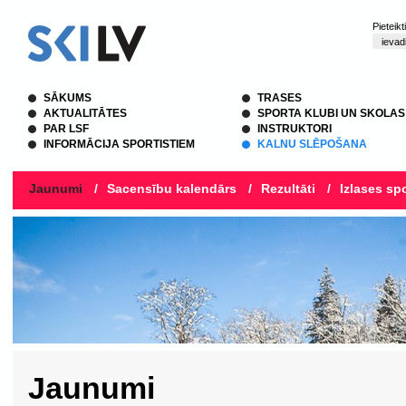
Pieteik
SĀKUMS
TRASES
AKTUALITĀTES
SPORTA KLUBI UN SKOLAS
PAR LSF
INSTRUKTORI
INFORMĀCIJA SPORTISTIEM
KALNU SLĒPOŠANA
Jaunumi
/
Sacensību kalendārs
/
Rezultāti
/
Izlases spo
Jaunumi