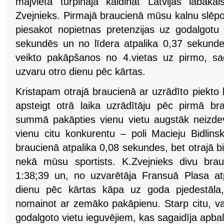
mājvietā turpināja kaldināt Latvijas labāka
Zvejnieks. Pirmajā braucienā mūsu kalnu slēpotā
piesakot nopietnas pretenzijas uz godalgotu 
sekundēs un no līdera atpalika 0,37 sekund
veikto pakāpšanos no 4.vietas uz pirmo, sa
uzvaru otro dienu pēc kārtas.
Kristapam otrajā braucienā ar uzrādīto piekto
apsteigt otrā laika uzrādītāju pēc pirmā br
summā pakāpties vienu vietu augstāk neizde
vienu citu konkurentu – poli Macieju Bidlins
braucienā atpalika 0,08 sekundes, bet otrajā bi
nekā mūsu sportists. K.Zvejnieks divu bra
1:38;39 un, no uzvarētāja Fransuā Plasa at
dienu pēc kārtas kāpa uz goda pjedestāla,
nomainot ar zemāko pakāpienu. Starp citu, vak
godalgoto vietu ieguvējiem, kas sagaidīja apba