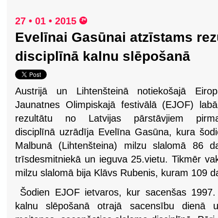
27 • 01 • 2015
Evelīnai Gasūnai atzīstams rez
disciplīnā kalnu slēpošanā
Austrijā un Lihtenšteinā notiekošajā Eiro
Jaunatnes Olimpiskajā festivālā (EJOF) lab
rezultātu no Latvijas pārstāvjiem pirma
disciplīnā uzrādīja Evelīna Gasūna, kura šod
Malbunā (Lihtenšteina) milzu slalomā 86 da
trīsdesmitniekā un ieguva 25.vietu. Tikmēr v
milzu slalomā bija Klāvs Rubenis, kuram 109 da
Šodien EJOF ietvaros, kur sacenšas 1997. 
kalnu slēpošanā otrajā sacensību dienā uz