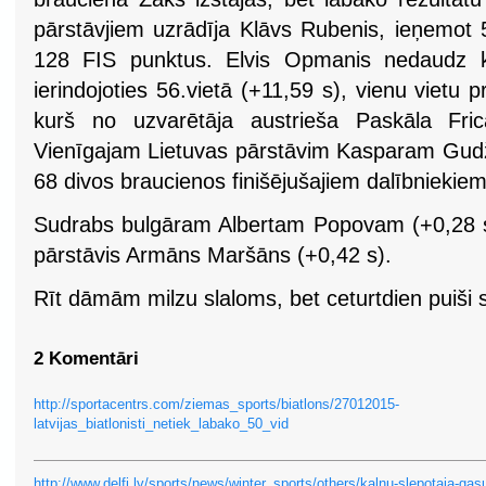
pārstāvjiem uzrādīja Klāvs Rubenis, ieņemot 
128 FIS punktus. Elvis Opmanis nedaudz kļ
ierindojoties 56.vietā (+11,59 s), vienu vietu 
kurš no uzvarētāja austrieša Paskāla Fric
Vienīgajam Lietuvas pārstāvim Kasparam Gudž
68 divos braucienos finišējušajiem dalībniekie
Sudrabs bulgāram Albertam Popovam (+0,28 s)
pārstāvis Armāns Maršāns (+0,42 s).
Rīt dāmām milzu slaloms, bet ceturtdien puiši 
2 Komentāri
http://sportacentrs.com/ziemas_sports/biatlons/27012015-
latvijas_biatlonisti_netiek_labako_50_vid
http://www.delfi.lv/sports/news/winter_sports/others/kalnu-slepotaja-gas