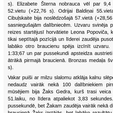
s). Elizabete Šterna nobrauca vēl par 9,
52.vietu (+22,76 s). Odrijai Baldiņai 55.viet
Cibuļskaite bija noslēdzošajā 57.vietā (+28,5
sasniegušajām dalībniecēm. Uzvaru svinēja 
reizes startējusī horvātiete Leona Popoviča, 
tikai septītajā pozīcijā un līderei zaudēja puso
labāko otro braucienu spēja izcīnīt uzvaru.
1:33;67 un par pussekundi apsteidza austrieti
ātrākā pirmajā braucienā. Bronzas medaļa švei
s).
Vakar puiši ar milzu slalomu atklāja kalnu s
nedaudz vairāk nekā 100 dalībniekiem pir
mūsējiem bija Žaks Gedra, kurš trasi veica
51.laiku, no līdera atpaliekot 3,83 sekundes.
pussekundē, bet Žakam zaudēja vairāk nekā di
braucienā Žaks izstājās, bet labāko rezultātu