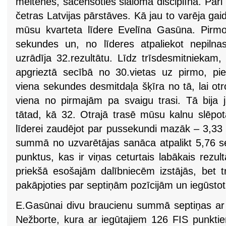
meitenes, sacenšoties slaloma disciplīnā. Pāri 
četras Latvijas pārstāves. Kā jau to varēja gai
mūsu kvarteta līdere Evelīna Gasūna. Pirmo
sekundes un, no līderes atpaliekot nepilna
uzrādīja 32.rezultātu. Līdz trīsdesmitniekam,
apgrieztā secībā no 30.vietas uz pirmo, pi
viena sekundes desmitdaļa šķīra no tā, lai ot
viena no pirmajām pa svaigu trasi. Tā bija j
tātad, kā 32. Otrajā trasē mūsu kalnu slēpo
līderei zaudējot par pussekundi mazāk – 3,33
summā no uzvarētājas sanāca atpalikt 5,76 
punktus, kas ir viņas ceturtais labākais rezult
priekšā esošajām dalībniecēm izstājās, bet t
pakāpjoties par septiņām pozīcijām un iegūstot
E.Gasūnai divu braucienu summā septiņas ar
Nežborte, kura ar iegūtajiem 126 FIS punktie