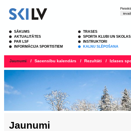
Pieteik
SĀKUMS
TRASES
AKTUALITĀTES
SPORTA KLUBI UN SKOLAS
PAR LSF
INSTRUKTORI
INFORMĀCIJA SPORTISTIEM
KALNU SLĒPOŠANA
Jaunumi
/
Sacensību kalendārs
/
Rezultāti
/
Izlases spo
Jaunumi