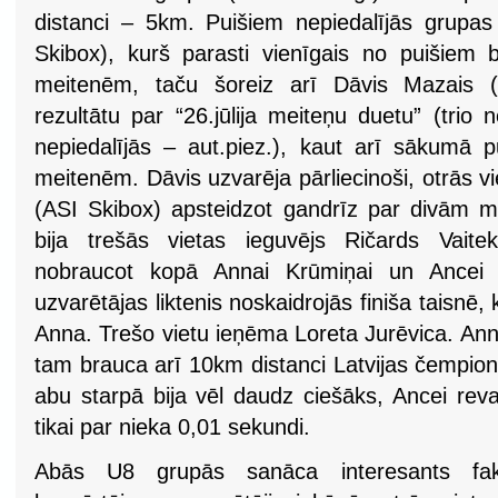
distanci – 5km. Puišiem nepiedalījās grupas 
Skibox), kurš parasti vienīgais no puišiem
meitenēm, taču šoreiz arī Dāvis Mazais (
rezultātu par “26.jūlija meiteņu duetu” (tri
nepiedalījās – aut.piez.), kaut arī sākumā 
meitenēm. Dāvis uzvarēja pārliecinoši, otrās vi
(ASI Skibox) apsteidzot gandrīz par divām m
bija trešās vietas ieguvējs Ričards Vaite
nobraucot kopā Annai Krūmiņai un Ancei 
uzvarētājas liktenis noskaidrojās finiša taisnē,
Anna. Trešo vietu ieņēma Loreta Jurēvica. An
tam brauca arī 10km distanci Latvijas čempionāt
abu starpā bija vēl daudz ciešāks, Ancei rev
tikai par nieka 0,01 sekundi.
Abās U8 grupās sanāca interesants fak