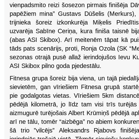
vienpadsmito reizi šosezon pirmais finišēja D
papēžiem mina” Gustavs Dūšelis (Merkurs),
trijnieka šoreiz izkonkurēja Miķelis Priedī
uzvarēja Sabīne Ceriņa, kura finiša taisnē bi
(abas ASI Skibox). Arī meitenēm tāpat kā puiš
tāds pats scenārijs, proti, Ronja Ozola (SK “Mer
sezonas otrajā pusē allaž ierindojušos Ievu Kuc
ASI Skibox pilno goda pjedestālu.
Fitnesa grupa šoreiz bija viena, un tajā piedalī
sievietēm, gan vīriešiem Fitnesa grupā startēja
pie godalgotas vietas. Vīriešiem 5km distancē
pēdējā kilometrā, jo līdz tam visi trīs turējā
aizmugurē turējošais Albert Krūmiņš pēdējā aplī
arī ne tālu, tomēr “aizbēga” no abiem konkurent
šā trio ”vilcējs” Aleksandrs Rjabovs finišē