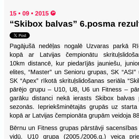
15 • 09 • 2015
“Skibox balvas” 6.posma rezult
Pagājušā nedēļas nogalē Uzvaras parkā Rī
kopā ar Latvijas čempionātu skrituļslidoš
10km distancē, kur piedarījās jauniešu, junio
elites, “Master” un Senioru grupas, SK “ASI”
SK “Apex” rīkotā skrituļslidošanas seriāla “S
pārējo grupu – U10, U8, U6 un Fitness – pārst
garāku distanci nekā ierasts Skibox balvas
sezonās. Iepriekšminētajās grupās uz starta i
kopā ar Latvijas čempionāta grupām veidoja 88
Bērnu un Fitness grupas pārstāvji sacensības 
vidū. U10 grupa (2005./2006.g.) veica prie