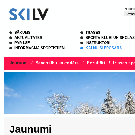
Pieteik
SĀKUMS
TRASES
AKTUALITĀTES
SPORTA KLUBI UN SKOLAS
PAR LSF
INSTRUKTORI
INFORMĀCIJA SPORTISTIEM
KALNU SLĒPOŠANA
Jaunumi
/
Sacensību kalendārs
/
Rezultāti
/
Izlases spo
Jaunumi