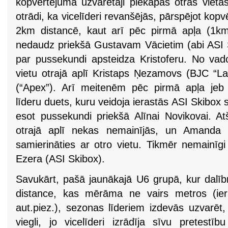
kopvērtējuma uzvarētāji piekāpās otrās vietas
otrādi, ka vicelīderi revanšējās, pārspējot kop
2km distancē, kaut arī pēc pirmā apļa (1km)
nedaudz priekšā Gustavam Vācietim (abi ASI S
par pussekundi apsteidza Kristoferu. No vado
vietu otrajā aplī Kristaps Ņezamovs (BJC “La
(“Apex”). Arī meitenēm pēc pirmā apļa jeb p
līderu duets, kuru veidoja ierastās ASI Skibo
esot pussekundi priekšā Alīnai Novikovai. A
otrajā aplī nekas nemainījās, un Amanda sv
samierināties ar otro vietu. Tikmēr nemainīgi 
Ezera (ASI Skibox).
Savukārt, pašā jaunākajā U6 grupā, kur dalībn
distance, kas mērāma ne vairs metros (ie
aut.piez.), sezonas līderiem izdevās uzvarēt
viegli, jo vicelīderi izrādīja sīvu pretestī