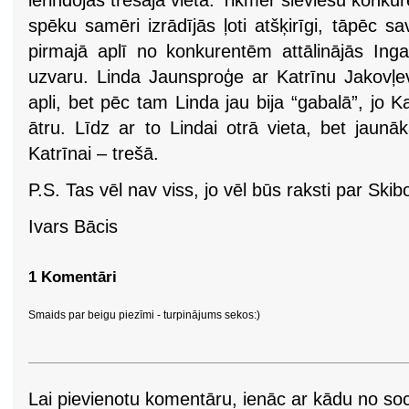
ierindojās trešajā vietā. Tikmēr sieviešu konkur
spēku samēri izrādījās ļoti atšķirīgi, tāpēc sa
pirmajā aplī no konkurentēm attālinājās Inga 
uzvaru. Linda Jaunsproģe ar Katrīnu Jakovļe
apli, bet pēc tam Linda jau bija “gabalā”, jo 
ātru. Līdz ar to Lindai otrā vieta, bet jaunāk
Katrīnai – trešā.
P.S. Tas vēl nav viss, jo vēl būs raksti par Sk
Ivars Bācis
1 Komentāri
Smaids par beigu piezīmi - turpinājums sekos:)
Lai pievienotu komentāru, ienāc ar kādu no soci