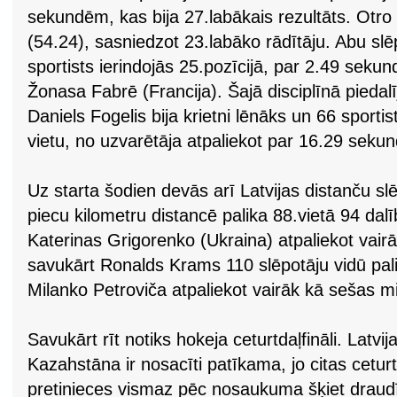
sekundēm, kas bija 27.labākais rezultāts. Otro
(54.24), sasniedzot 23.labāko rādītāju. Abu 
sportists ierindojās 25.pozīcijā, par 2.49 seku
Žonasa Fabrē (Francija). Šajā disciplīnā piedalī
Daniels Fogelis bija krietni lēnāks un 66 sport
vietu, no uzvarētāja atpaliekot par 16.29 seku
Uz starta šodien devās arī Latvijas distanču slē
piecu kilometru distancē palika 88.vietā 94 dal
Katerinas Grigorenko (Ukraina) atpaliekot vairā
savukārt Ronalds Krams 110 slēpotāju vidū pali
Milanko Petroviča atpaliekot vairāk kā sešas m
Savukārt rīt notiks hokeja ceturtdaļfināli. Latvij
Kazahstāna ir nosacīti patīkama, jo citas ceturt
pretinieces vismaz pēc nosaukuma šķiet draud