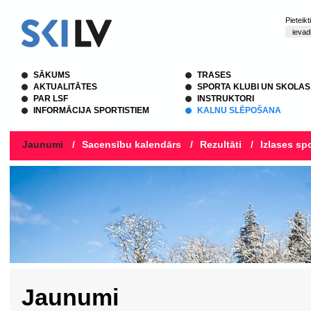
Pieteik
SĀKUMS
TRASES
AKTUALITĀTES
SPORTA KLUBI UN SKOLAS
PAR LSF
INSTRUKTORI
INFORMĀCIJA SPORTISTIEM
KALNU SLĒPOŠANA
Jaunumi
/
Sacensību kalendārs
/
Rezultāti
/
Izlases spo
Jaunumi