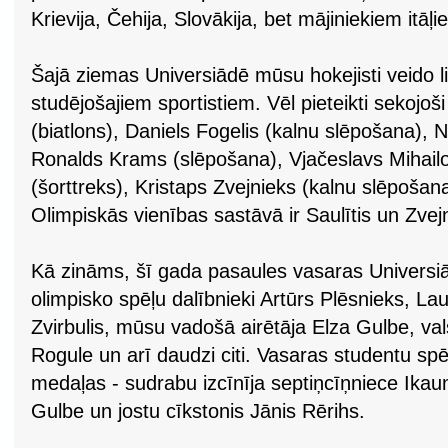
Krievija, Čehija, Slovākija, bet mājiniekiem itā
Šajā ziemas Universiādē mūsu hokejisti veido li
studējošajiem sportistiem. Vēl pieteikti sekojo
(biatlons), Daniels Fogelis (kalnu slēpošana), 
Ronalds Krams (slēpošana), Vjačeslavs Mihailov
(šorttreks), Kristaps Zvejnieks (kalnu slēpošan
Olimpiskās vienības sastāvā ir Saulītis un Zvej
Kā zināms, šī gada pasaules vasaras Universiā
olimpisko spēļu dalībnieki Artūrs Plēsnieks, L
Zvirbulis, mūsu vadošā airētāja Elza Gulbe, va
Rogule un arī daudzi citi. Vasaras studentu spēl
medaļas - sudrabu izcīnīja septiņcīņniece Ikau
Gulbe un jostu cīkstonis Jānis Rērihs.