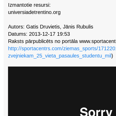
Izmantotie resursi:
universiadetrentino.org
Autors: Gatis Druvietis, Jānis Rubulis
Datums: 2013-12-17 19:53
Raksts pārpublicēts no portāla www.sportacentr
http://sportacentrs.com/ziemas_sports/171220
zvejniekam_25_vieta_pasaules_studentu_mil
)