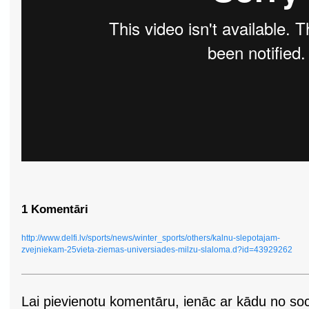
1 Komentāri
http://www.delfi.lv/sports/news/winter_sports/others/kalnu-slepotajam-
zvejniekam-25vieta-ziemas-universiades-milzu-slaloma.d?id=43929262
Lai pievienotu komentāru, ienāc ar kādu no soci