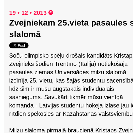
19 • 12 • 2013
Zvejniekam 25.vieta pasaules 
slalomā
Soču olimpisko spēļu drošais kandidāts Kristap
Zvejnieks šodien Trentīno (Itālijā) notiekošajā
pasaules ziemas Universiādes milzu slalomā
izcīnīja 25. vietu, kas šajās studentu sacensīb
līdz šim ir mūsu augstākais individuālais
sasniegums. Savukārt tikmēr mūsu vienīgā
komanda - Latvijas studentu hokeja izlase jau ie
rītdien spēkosies ar Kazahstānas valstsvienību
Milzu slaloma pirmajā braucienā Kristaps Zvejni