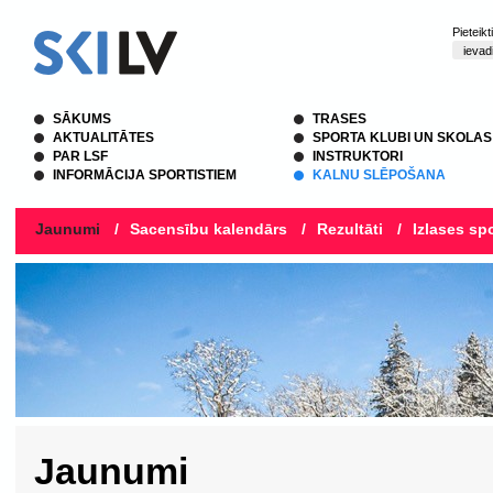
Pieteik
SĀKUMS
TRASES
AKTUALITĀTES
SPORTA KLUBI UN SKOLAS
PAR LSF
INSTRUKTORI
INFORMĀCIJA SPORTISTIEM
KALNU SLĒPOŠANA
Jaunumi
/
Sacensību kalendārs
/
Rezultāti
/
Izlases spo
Jaunumi