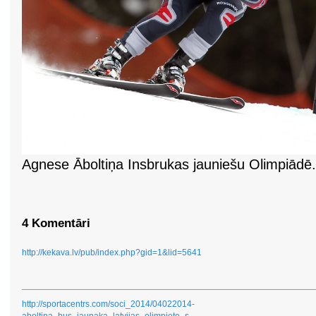
Agnese Āboltiņa Insbrukas jauniešu Olimpiādē.
4 Komentāri
http://kekava.lv/pub/index.php?gid=1&lid=5641
http://sportacentrs.com/soci_2014/04022014-
aboltina_bus_jaunaka_latvijas_olimpiete_s