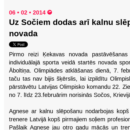
06 • 02 • 2014
Uz Sočiem dodas arī kalnu slē
novada
Pirmo reizi Ķekavas novada pastāvēšanas v
individuālajā sporta veidā startēs novada spo
Āboltiņa. Olimpiādes atklāšanas dienā, 7. febr
taču tas nav bijis šķērslis, lai izpildītu Olimp
pārstāvētu Latvijas Olimpisko komandu 22. Zi
no 7. līdz 23.februārim norisinās Sočos, Krievij
Agnese ar kalnu slēpošanu nodarbojas kopš
trenere Latvijā kopš pirmajiem soļiem profesion
Pašlaik Agnese jau otro gadu mācās un trenē