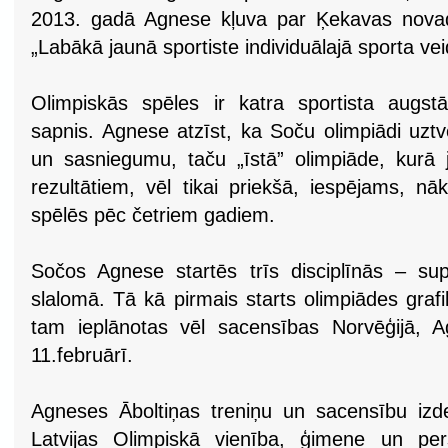
2013. gadā Agnese kļuva par Ķekavas novada
„Labākā jaunā sportiste individuālajā sporta vei
Olimpiskās spēles ir katra sportista augs
sapnis. Agnese atzīst, ka Soču olimpiādi uzt
un sasniegumu, taču „īstā” olimpiāde, kurā
rezultātiem, vēl tikai priekšā, iespējams, n
spēlēs pēc četriem gadiem.
Sočos Agnese startēs trīs disciplīnās – su
slalomā. Tā kā pirmais starts olimpiādes grafik
tam ieplānotas vēl sacensības Norvēģijā, A
11.februārī.
Agneses Āboltiņas treniņu un sacensību izd
Latvijas Olimpiskā vienība, ģimene un per