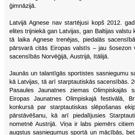
ģimnāzijā.
Latvijā Agnese nav startējusi kopš 2012. gad
elites trijniekā gan Latvijas, gan Baltijas valstu
tā laika Agnese trenējas, piedalās sacensī
pārsvarā citās Eiropas valstīs – jau šosezon 
sacensībās Norvēģijā, Austrijā, Itālijā.
Jaunās un talantīgās sportistes sasniegumu s
kā Latvijas, tā arī starptautiskās sacensībās. 
Pasaules Jaunatnes ziemas Olimpiskajās s
Eiropas Jaunatnes Olimpiskajā festivālā, B
konkursā par starptautiskas slēpošanas eki
pārstāvēšanu, kā arī piedalījusies Starptaut
nometnē Austrijā. Viņa ir labs piemērs citie
augstus sasniegumus sportā un mācībās, bet a