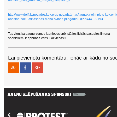
http://www.delfi.lv/novados/kekavas-novads/zinas/jaunaka-olimpiete-kekavni
aboltina-socu-atklasanas-diena-svines-pilngadibu.d?id=44102193
Tas vien, ka paugurzemes jaunieties spēj stāties līdzās pasaules līmeņa
sportistiem, ir apbrīnas vērts. Lai viecas!!!
Lai pievienotu komentāru, ienāc ar kādu no soci