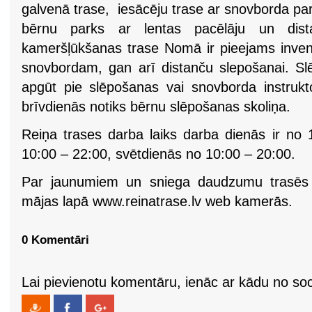
galvenā trase, iesācēju trase ar snovborda pa
bērnu parks ar lentas pacēlāju un dis
kameršļūkšanas trase Nomā ir pieejams inven
snovbordam, gan arī distanču slepošanai. S
apgūt pie slēpošanas vai snovborda instruk
brīvdienās notiks bērnu slēpošanas skoliņa.
Reiņa trases darba laiks darba dienās ir no 
10:00 – 22:00, svētdienās no 10:00 – 20:00.
Par jaunumiem un sniega daudzumu trasēs v
mājas lapā www.reinatrase.lv web kamerās.
0 Komentāri
Lai pievienotu komentāru, ienāc ar kādu no soci