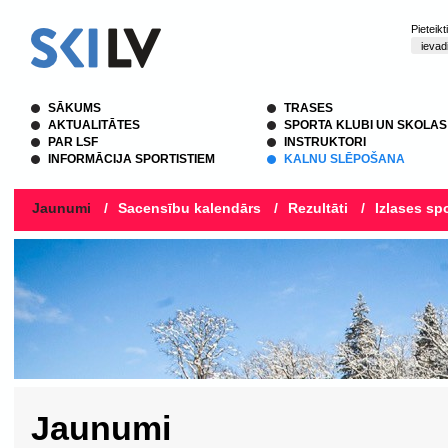
Pieteik
SĀKUMS
TRASES
AKTUALITĀTES
SPORTA KLUBI UN SKOLAS
PAR LSF
INSTRUKTORI
INFORMĀCIJA SPORTISTIEM
KALNU SLĒPOŠANA
Jaunumi
/
Sacensību kalendārs
/
Rezultāti
/
Izlases spo
Jaunumi