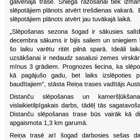
galvenajā trasē. Sniega ražošanai tiek izmant
slēpotājiem plānots atvērt trešdienas vakarā.
slēpotājiem plānots atvērt jau tuvākajā laikā.
„Slēpošanas sezona šogad ir sākusies salīd
decembra sākums ir bijis saliem un sniegiem 
šo laiku varētu ritēt pilnā sparā. Ideāli la
uzsākšanai ir nedaudz sasalusi zemes virskā
mīnus 3 grādiem. Prognozes liecina, ka slēp
kā pagājušo gadu, bet laiks izslēpoties p
baudītajiem”, stāsta Reiņa trases vadītājs Aust
Distanču slēpošanas un kameršļūkšana
vislaikietilpīgakais darbs, tādēļ tās sagatavoš
Distanču slēpošanas trase būs vairāk kā di
apgaismota 1,3 km garumā.
Reiņa trasē arī šogad darbosies sešas d