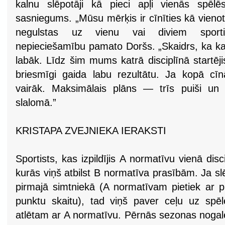
kalnu slēpotāji kā pieci apļi vienās spēl
sasniegums. „Mūsu mērķis ir cīnīties kā vienota
negulstas uz vienu vai diviem sporti
nepieciešamību pamato Doršs. „Skaidrs, ka ka
labāk. Līdz šim mums katrā disciplīnā startējis
briesmīgi gaida labu rezultātu. Ja kopā cīn
vairāk. Maksimālais plāns — trīs puiši un 
slalomā.”
KRISTAPA ZVEJNIEKA IERAKSTI
Sportists, kas izpildījis A normatīvu vienā disc
kurās viņš atbilst B normatīva prasībām. Ja sl
pirmajā simtniekā (A normatīvam pietiek ar p
punktu skaitu), tad viņš paver ceļu uz spē
atlētam ar A normatīvu. Pērnās sezonas nogal