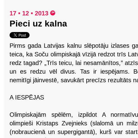
17 • 12 • 2013
Pieci uz kalna
Pirms gada Latvijas kalnu slēpotāju izlases g
teica, ka Soču olimpiskajā vīzijā redzot trīs Lat
redz tagad? „Trīs teicu, lai nesamānītos,” atzīst
un es redzu vēl divus. Tas ir iespējams. B
nemitīgi jāinvestē, savukārt precīzs rezultāts n
A IESPĒJAS
Olimpiskajām spēlēm, izpildot A normatīvu,
olimpieši Kristaps Zvejnieks (slalomā un mi
(nobraucienā un supergigantā), kurš var startē