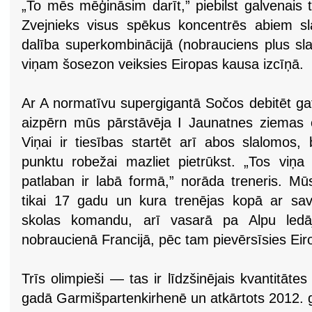
„To mēs mēģināsim darīt,” piebilst galvenais t
Zvejnieks visus spēkus koncentrēs abiem sl
dalība superkombinācijā (nobrauciens plus sla
viņam šosezon veiksies Eiropas kausa izcīņā.
Ar A normatīvu supergigantā Sočos debitēt ga
aizpērn mūs pārstāvēja I Jaunatnes ziemas o
Viņai ir tiesības startēt arī abos slalomos,
punktu robežai mazliet pietrūkst. „Tos viņ
patlaban ir labā formā,” norāda treneris. Mūs
tikai 17 gadu un kura trenējas kopā ar sa
skolas komandu, arī vasarā pa Alpu ledā
nobraucienā Francijā, pēc tam pievērsīsies Ei
Trīs olimpieši — tas ir līdzšinējais kvantitāte
gadā Garmišpartenkirhenē un atkārtots 2012. 