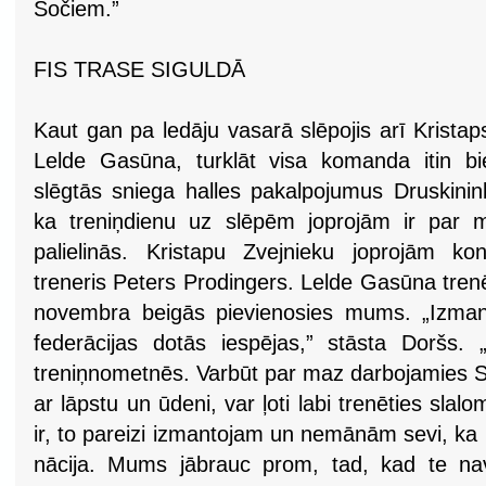
Sočiem.”
FIS TRASE SIGULDĀ
Kaut gan pa ledāju vasarā slēpojis arī Krista
Lelde Gasūna, turklāt visa komanda itin biež
slēgtās sniega halles pakalpojumus Druskinink
ka treniņdienu uz slēpēm joprojām ir par 
palielinās. Kristapu Zvejnieku joprojām ko
treneris Peters Prodingers. Lelde Gasūna tren
novembra beigās pievienosies mums. „Izman
federācijas dotās iespējas,” stāsta Doršs.
treniņnometnēs. Varbūt par maz darbojamies Si
ar lāpstu un ūdeni, var ļoti labi trenēties sl
ir, to pareizi izmantojam un nemānām sevi, ka
nācija. Mums jābrauc prom, tad, kad te na