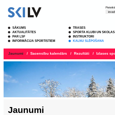
Pieteik
SĀKUMS
TRASES
AKTUALITĀTES
SPORTA KLUBI UN SKOLAS
PAR LSF
INSTRUKTORI
INFORMĀCIJA SPORTISTIEM
KALNU SLĒPOŠANA
Jaunumi
/
Sacensību kalendārs
/
Rezultāti
/
Izlases spo
Jaunumi