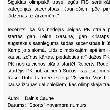
Siguldas olimpiskā trase iegūs FIS sertifikā
kategorijas sacensības. Jauniešiem pēc pi
jādzenas uz ārzemēm.”
Iecerēts, ka šīs nedēļas beigās PK otrajā 
startēs gan Lelde Gasūna, gan Kristaps
augstākais sasniegums šādās sacensībās ir 3
Kampiljo slalomā. Līdz olimpiskajām spēlēm Kr
kausa izcīņas kārtas, piedaloties arī dažos 
PK nobraucienos plāno startēt Roberts Rode. S
startējis PK nobraucienā Sočos, kas esot men
trase. Roberts toreiz izcīnīja 28. vietu. Viņš b
kausa izcīņas dalībniekiem, kas olimpiskajā tras
Autori: Dainis Caune
Datums: "Sports" novembra numurs