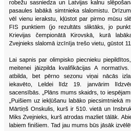
robežu sasniedza un Latvijas kalnu slēpošan
pasaules labākā simtnieka slalomistu. Drīzum
vēl vienu ierakstu, kļūstot par pirmo mūsu s
FIS punktiem (jo rezultāts sliktāks, jo punkt
Krievijas čempionātā Kirovskā, kurā labākai
Zvejnieks slalomā izcīnīja trešo vietu, gūstot 1
Lai sapnis par olimpisko piecnieku piepildīto
meitenei jāizpilda kvalifikācijas A normatī
atbilda, bet pērno sezonu viņai nācās izla
iekavēto, Leldei līdz 19. janvārim līdzvē
sacensībās. „Plāns mums skaidrs, to iespējams
„Puišiem uz iekļūšanu labāko piecsimtniekā mu
Mārtiņš Onskulis, kurš ir 510. vietā un Insbru
Miks Zvejnieks, kurš atrodas mazliet tālāk. Abi
labiem finišiem. Tad jau mums būs jāsāk izvēlē