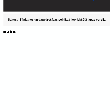
Saites
/
Sīkdatnes un datu drošības politika
/
Iepriekšējā lapas versija