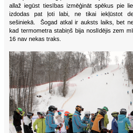
allaž iegūst tiesības izmēģināt spēkus pie li
izdodas pat ļoti labi, ne tikai iekļūstot d
sešiniekā. Šogad atkal ir auksts laiks, bet n
kad termometra stabiņš bija noslīdējis zem m
16 nav nekas traks.