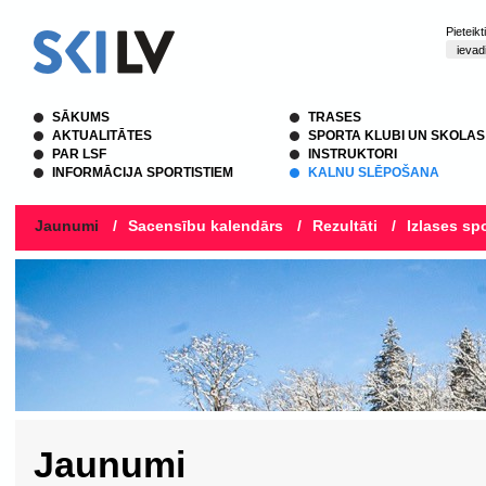
Pieteik
SĀKUMS
TRASES
AKTUALITĀTES
SPORTA KLUBI UN SKOLAS
PAR LSF
INSTRUKTORI
INFORMĀCIJA SPORTISTIEM
KALNU SLĒPOŠANA
Jaunumi
/
Sacensību kalendārs
/
Rezultāti
/
Izlases spo
Jaunumi