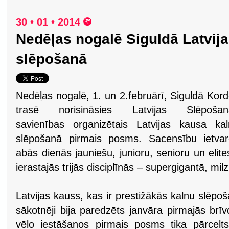
30 • 01 • 2014
Nedēļas nogalē Siguldā Latvij
slēpošanā
Nedēļas nogalē, 1. un 2.februārī, Siguldā Kor
trasē norisināsies Latvijas Slēpošan
savienības organizētais Latvijas kausa ka
slēpošanā pirmais posms. Sacensību ietvar
abās dienās jauniešu, junioru, senioru un elite
ierastajās trijās disciplīnās – supergigantā, mi
Latvijas kauss, kas ir prestižākās kalnu slēp
sākotnēji bija paredzēts janvāra pirmajās brī
vēlo iestāšanos pirmais posms tika pārcelt