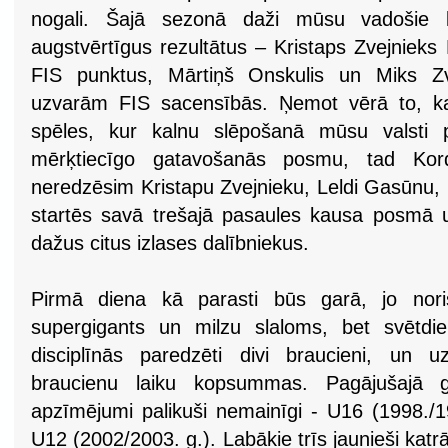
nogali. Šajā sezonā daži mūsu vadošie kal
augstvērtīgus rezultātus – Kristaps Zvejnieks
FIS punktus, Mārtiņš Onskulis un Miks Zve
uzvarām FIS sacensībās. Ņemot vērā to, ka
spēles, kur kalnu slēpošanā mūsu valsti pā
mērķtiecīgo gatavošanās posmu, tad Kord
neredzēsim Kristapu Zvejnieku, Leldi Gasūnu, 
startēs savā trešajā pasaules kausa posmā u
dažus citus izlases dalībniekus.
Pirmā diena kā parasti būs garā, jo noris
supergigants un milzu slaloms, bet svētdien
disciplīnās paredzēti divi braucieni, un 
braucienu laiku kopsummas. Pagājušajā g
apzīmējumi palikuši nemainīgi - U16 (1998./1
U12 (2002/2003. g.). Labākie trīs jaunieši kat