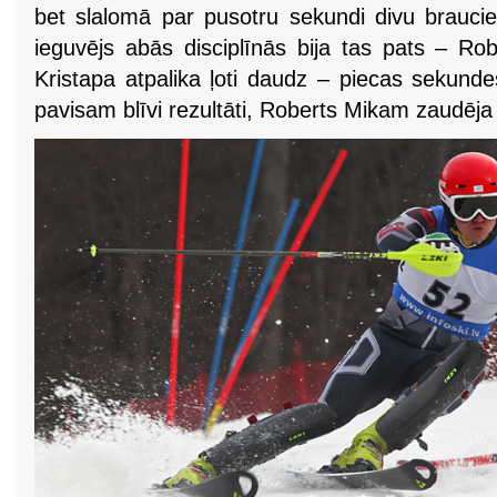
bet slalomā par pusotru sekundi divu brauci
ieguvējs abās disciplīnās bija tas pats – Ro
Kristapa atpalika ļoti daudz – piecas sekunde
pavisam blīvi rezultāti, Roberts Mikam zaudēja