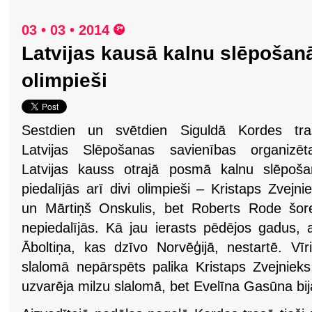
03 • 03 • 2014
Latvijas kausā kalnu slēpošanā
olimpieši
Sestdien un svētdien Siguldā Kordes tra
Latvijas Slēpošanas savienības organizēta
Latvijas kauss otrajā posmā kalnu slēpoša
piedalījās arī divi olimpieši – Kristaps Zvejni
un Mārtiņš Onskulis, bet Roberts Rode šor
nepiedalījās. Kā jau ierasts pēdējos gadus
Āboltiņa, kas dzīvo Norvēģijā, nestartē. V
slalomā nepārspēts palika Kristaps Zvejnie
uzvarēja milzu slalomā, bet Evelīna Gasūna bij