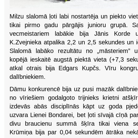
Milzu slalomā ļoti labi nostartēja un piekto vi
tikai pirmo gadu pārgājis junioru grupā. S
vecmeistariem labākie bija Jānis Korde
K.Zvejnieka atpalika 2,2 un 2,5 sekundes un i
Slalomā labāko rezultātu no „māsteriem” u
kopējā ieskaitē augstā piektā vieta (+7,3 se
atkal otrais bija Edgars Kupčs. Vīru kongr
dalībniekiem.
Dāmu konkurencē bija uz pusi mazāk dalībnieč
no vīriešiem godalgoto trijnieks krietni atšķ
izdevās abās disciplīnās kāpt uz goda pjede
uzvara Lienei Bondarei, bet ļoti sīvajā cīņā par
divu braucienu summā šķīra tikai viena se
Krūmiņa bija par 0,04 sekundēm ātrāka nekā