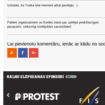
Izskatās, ka Tvaika ielai internets atkal pieslēgts. :)
Paldies organizatoriem un Kordes trasei par, spītējot priekšlaicīgam
pavasarim, veiksmīgi noritējušām sacensībām!
Lai pievienotu komentāru, ienāc ar kādu no soci