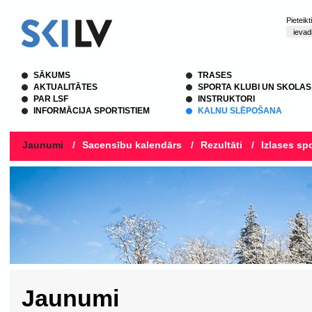
Pieteik
SĀKUMS
TRASES
AKTUALITĀTES
SPORTA KLUBI UN SKOLAS
PAR LSF
INSTRUKTORI
INFORMĀCIJA SPORTISTIEM
KALNU SLĒPOŠANA
Jaunumi
/
Sacensību kalendārs
/
Rezultāti
/
Izlases spo
Jaunumi