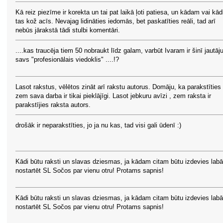
Kā reiz piezīme ir korekta un tai pat laikā ļoti patiesa, un kādam vai kā
tas kož acīs. Nevajag lidināties iedomās, bet paskatīties reāli, tad arī
nebūs jārakstā tādi stulbi komentāri.
....kas traucēja tiem 50 nobraukt līdz galam, varbūt Ivaram ir šinī jautā
savs "profesionālais viedoklis" ....!?
Lasot rakstus, vēlētos zināt arī rakstu autorus. Domāju, ka parakstīties
zem sava darba ir tikai pieklājīgi. Lasot jebkuru avīzi , zem raksta ir
parakstījies raksta autors.
drošāk ir neparakstīties, jo ja nu kas, tad visi gali ūdenī :)
Kādi būtu raksti un slavas dziesmas, ja kādam citam būtu izdevies lab
nostartēt SL Sočos par vienu otru! Protams sapnis!
Kādi būtu raksti un slavas dziesmas, ja kādam citam būtu izdevies lab
nostartēt SL Sočos par vienu otru! Protams sapnis!