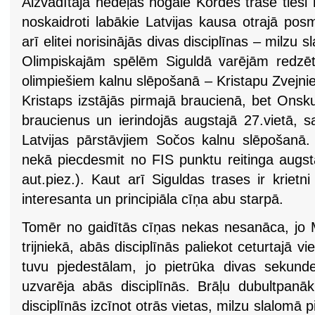
Aizvadītajā nedēļas nogalē Kordes trasē tieš
noskaidroti labākie Latvijas kausa otrajā po
arī elitei norisinājās divas disciplīnas – milzu
Olimpiskajām spēlēm Siguldā varējām redzē
olimpiešiem kalnu slēpošanā – Kristapu Zvejni
Kristaps izstājās pirmajā braucienā, bet Onsk
braucienus un ierindojās augstajā 27.vietā, s
Latvijas pārstāvjiem Sočos kalnu slēpošanā. 
nekā piecdesmit no FIS punktu reitinga augst
aut.piez.). Kaut arī Siguldas trases ir kriet
interesanta un principiāla cīņa abu starpā.
Tomēr no gaidītās cīņas nekas nesanāca, jo M
trijniekā, abās disciplīnās paliekot ceturtajā vie
tuvu pjedestālam, jo pietrūka divas sekunde
uzvarēja abās disciplīnās. Brāļu dubultpan
disciplīnās izcīnot otrās vietas, milzu slalomā