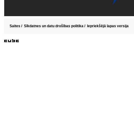
Saites
/
Sīkdatnes un datu drošības politika
/
Iepriekšējā lapas versija