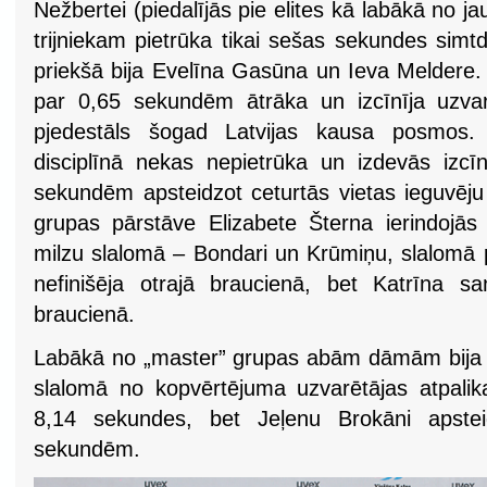
Nežbertei (piedalījās pie elites kā labākā no ja
trijniekam pietrūka tikai sešas sekundes simt
priekšā bija Evelīna Gasūna un Ieva Meldere. 
par 0,65 sekundēm ātrāka un izcīnīja uzvar
pjedestāls šogad Latvijas kausa posmos. J
disciplīnā nekas nepietrūka un izdevās izcīn
sekundēm apsteidzot ceturtās vietas ieguvēju
grupas pārstāve Elizabete Šterna ierindojās 
milzu slalomā – Bondari un Krūmiņu, slalomā 
nefinišēja otrajā braucienā, bet Katrīna saņ
braucienā.
Labākā no „master” grupas abām dāmām bija Ž
slalomā no kopvērtējuma uzvarētājas atpali
8,14 sekundes, bet Jeļenu Brokāni apste
sekundēm.