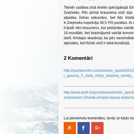
Tikmēr sastāva ziņā krietni spēcīgākajā Ei
Zvejnieks. Pēc pirmā brauciena viņš bija 
atpalika četras sekundes, bet līdz trīs
K.Zvejnieks nopelnīja 36,5 FIS punktus. Ar r
it īpaši otro braucienu, kur pielaistas vai
16.rezultāts, bet turpinājumā vairāk koncent
darīt. Kristaps skaidroja, ka pēc sacensī
atpūsties, bet fiziski viņš ir labā kondīcijā.
2 Komentāri
http://sportacentrs.com/ziemas_sports/041
l_gasuna_5_vieta_milzu_slaloma_somija_
http://www.delfi.lv/sports/news/winter_spor
zvejniekam-34vieta-eiropas-kausa-slalom
Lai pievienotu komentāru, ienāc ar kādu no 