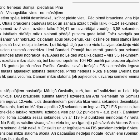
brīd trenējas Somijā, piedalījās Pihā
mā. Visaugstāko vietu no mūsējiem
etēm spēja iekļūt desmitniekā, izcīnot piekto vietu. Pēc pirmā brauciena viņa bija
s. Otrais brauciens padevās labāk un sanāca uzrādīt trešo laiku (+1,24 sekundes),
summā uz 5.vietu, uzrādot laiku 2:04,41 un uzvarētājai zaudējot 3,58 sekundes.
s labākais rādītājs milzu slalomā pēdējā pusotra gada laikā. Taču svarīgāk par
īšanās” var nobraukt līdz galam abus braucienus, kas līdzšinējos trijos startos šajā
osmā Levi, nebija izdevies. Ļoti līdzīgā cīņā par otro vietu Latvijas pārstāvju vidū
ucienu summā apsteidza Lieni Bondari. Pirmajā braucienā gandrīz par sekundi
 sekundes ātrāk nobrauca Ieva. Abas no Leldes atpalika daudz – virs 5,5 sekundēm.
s rezultāts milzu slalomā, bet Lienes nopelnītie 104 FIS punkti par pieciem atpaliek
des 16 gadus jaunā māsa Evelīna Gasūna savās trešajās FIS sacensībās ieguva
 māsas atpaliekot astoņas sekundes. Pirms nedēļas Rukā slalomā Evelīnā bija
ktu tik jaunā vecumā. Dāmām milzu slalomā ļoti paŗliecinoši uzvarēja somiete Emma
 slēpotājiem nostartēja Mārtiņš Onskulis, kurš, kaut arī salīdzinot ar Leldi bija
 punktus. Divu braucienu summā Mārtiņš uzvarētājam Artu Niemelam no Somijas
m ieguva 12.vietu. Līdz desmitniekam pietrūka tikai viena sekundes desmitdaļa.
Sarkanis, kurš no Mārtiņa atpalika 2,5 sekundes un ieguva 73,71 FIS punktus, kas
epriekšējo labāko rezultātu uzlaboja vien par 0,2 punktiem – aut. piez.). Danielam
š no Toma atpalika sešās sekundes un ar 119 FIS punktiem ierindojās 47 vietā.
 No Baltijas valstīm visaugstāko vietu ieguva Igauniju pārstāvošais Vorens Smits,
u sekundi ātrāk nekā M.Onskulis un ar iegūtajiem 44 FIS punktiem izcīnīja 6.vietu.
censības milzu slalomā atcēla. Arī pagājušās nedēļas nogalē Rovaniemi (Somija),
bas tika atceltas.