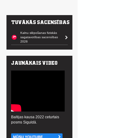
Kalnu slēpošanas fiziskās
sagatavotības sacensības
2026
Baltijas kausa 2022 ceturtais
posms Siguldā.