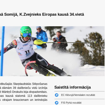
mā Somijā, K.Zvejnieks Eiropas kausā 34.vietā
tikušajās Starptautiskās Slēpošanas
Saistītā informācija
mā dāmām 39 dalībnieču vidū izcīnīja
ē Mārtiņš Onskulis bija divpadsmitais.
EC Klövsjö/Vemdalen rezultāti
opas kausā slalomā 113 dalībnieku
ās otrajam braucienam un ierindojās
FIS Pyhä rezultāti