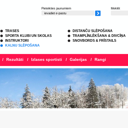
Pieteikties jaunumiem
Meklēt
TRASES
DISTANČU SLĒPOŠANA
SPORTA KLUBI UN SKOLAS
TRAMPLĪNLĒKŠANA & DIVCĪŅA
INSTRUKTORI
SNOVBORDS & FRĪSTAILS
KALNU SLĒPOŠANA
/
Rezultāti
/
Izlases sportisti
/
Galerijas
/
Rangi