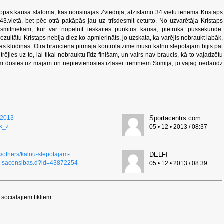
ropas kausā slalomā, kas norisinājās Zviedrijā, atzīstamo 34.vietu ieņēma Kristaps
43.vietā, bet pēc otrā pakāpās jau uz trīsdesmit ceturto. No uzvarētāja Kristaps
desmitniekam, kur var nopelnīt ieskaites punktus kausā, pietrūka pussekunde.
ezultātu Kristaps nebija diez ko apmierināts, jo uzskata, ka varējis nobraukt labāk,
rākas kļūdiņas. Otrā braucienā pirmajā kontrolatzīmē mūsu kalnu slēpotājam bijis pat
rējies uz to, lai tikai nobrauktu līdz finišam, un vairs nav braucis, kā to vajadzētu
bām dosies uz mājām un nepievienosies izlasei treniņiem Somijā, jo vajag nedaudz
22013-
Sportacentrs.com
k_z
05 • 12 • 2013 / 08:37
ts/others/kalnu-slepotajam-
DELFI
a-sacensibas.d?id=43872254
05 • 12 • 2013 / 08:39
sociālajiem tīkliem: