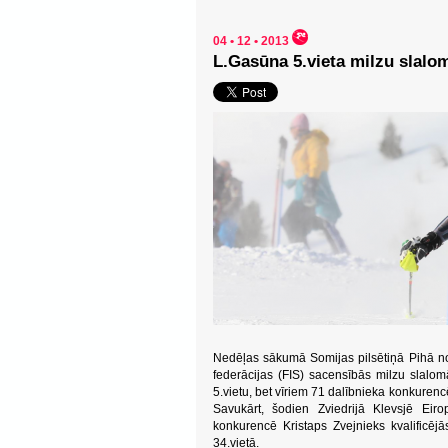
04 • 12 • 2013
L.Gasūna 5.vieta milzu slalo
Nedēļas sākumā Somijas pilsētiņā Pihā no
federācijas (FIS) sacensībās milzu slalo
5.vietu, bet vīriem 71 dalībnieka konkurenc
Savukārt, šodien Zviedrijā Klevsjē Eir
konkurencē Kristaps Zvejnieks kvalificēj
34.vietā.