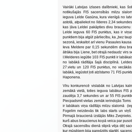
Vairāki Latvijas izlases dalībnieki, kas šo
notikušajās FIS sacensībās milzu slalo
ieguva Lelde Gasūna, kura vienīgā no latvi
astotā, atpaliekot no līderes 2,34 sekunde
kas ļāva Leldei pakāpties divu braucienu 
Lelde ieguva 60 FIS punktus, kas ir viņa
punktiem bija atgūt pārliecību, ka „bez taup
sezonā, ieskaitot arī vienu Pasaules kausa p
Ieva Meldere par 0,15 sekundēm divu bra
ātrāka bija Liene, bet otrajā nedaudz virs
I.Melderes iegūtie 103 FIS punkti ir labākai
no labākā rādītāja šajā disciplīnā. Lel
27.vietu un 120 FIS punktus, no vecākās
labākā, iegūstot ļoti atzīstamo 71 FIS pun
Haponena.
Vīru konkurencē vislabāk no Latvijas kalnu
zemākā vietā, toties ieguva labākus FIS
zaudēja 3,7 sekundes un ar 55 FIS punktie
Piecpadsmit vietas zemāk ierindojās Toms 
ir labākais viņa rādītājs milzu slalomā (i
Fogelim neizdevās tik labs starts un viņ
Pirmajā braucienā izstājās Miks Zvejnieks.
kurš abus braucienus kopā veica par pusotr
Otrajā sacensību dienā stiprā vēja dēļ sa
kur mūsējiem bija paredzēts startēt, sacensī