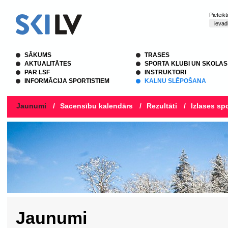
Pieteik
SĀKUMS
TRASES
AKTUALITĀTES
SPORTA KLUBI UN SKOLAS
PAR LSF
INSTRUKTORI
INFORMĀCIJA SPORTISTIEM
KALNU SLĒPOŠANA
Jaunumi
/
Sacensību kalendārs
/
Rezultāti
/
Izlases spo
Jaunumi