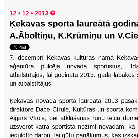
12 • 12 • 2013
Ķekavas sporta laureātā godin
A.Āboltiņu, K.Krūmiņu un V.Cie
7. decembrī Ķekavas kultūras namā Ķekavas
aģentūra pulcēja novada sportistus, līd
atbalstītājus, lai godinātu 2013. gada labākos
un atbalstītājus.
Ķekavas novada sporta laureāta 2013 pasāk
direktore Dace Cīrule, Kultūras un sporta komi
Aigars Vītols, bet atklāšanas runu teica dome
uzsverot katra sportista nozīmi novadam, kā a
ieguldīto darbu, lai gūtu panākumus, kas izskan