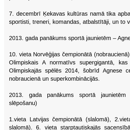
7. decembrī Ķekavas kultūras namā tika apba
sportisti, treneri, komandas, atbalstītāji, un to 
2013. gada panākums sportā jaunietēm – Agnes
10. vieta Norvēģijas čempionātā (nobraucienā), 
Olimpiskais A normatīvs supergigantā, kas
Olimpiskajās spēlēs 2014, šobrīd Agnese ce
nobraucienā un superkombinācijās.
2013. gada panākums sportā jaunietēm 
slēpošanu)
1.vieta Latvijas čempionātā (slalomā), 2.vie
slalomā). 6. vieta starptautiskajās sacensībā