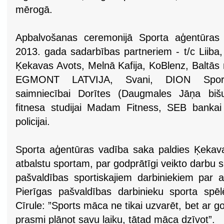
mērogā.
Apbalvošanas ceremonijā Sporta aģentūras 
2013. gada sadarbības partneriem - t/c Lii
Ķekavas Avots, Melnā Kafija, KoBlenz, Baltās 
EGMONT LATVIJA, Svani, DION Sportl
saimniecībai Dorītes (Daugmales Jāņa bišu
fitnesa studijai Madam Fitness, SEB bankai
policijai.
Sporta aģentūras vadība saka paldies Ķekav
atbalstu sportam, par godprātīgi veikto darbu 
pašvaldības sportiskajiem darbiniekiem par a
Pierīgas pašvaldības darbinieku sporta spē
Cīrule: ”Sports māca ne tikai uzvarēt, bet ar g
prasmi plānot savu laiku, tātad māca dzīvot”.