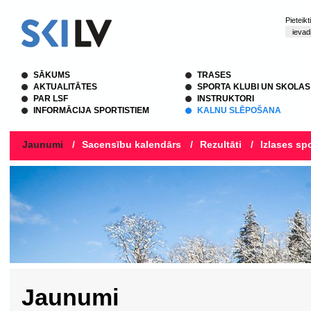
Pieteik
SĀKUMS
TRASES
AKTUALITĀTES
SPORTA KLUBI UN SKOLAS
PAR LSF
INSTRUKTORI
INFORMĀCIJA SPORTISTIEM
KALNU SLĒPOŠANA
Jaunumi
/
Sacensību kalendārs
/
Rezultāti
/
Izlases spo
Jaunumi