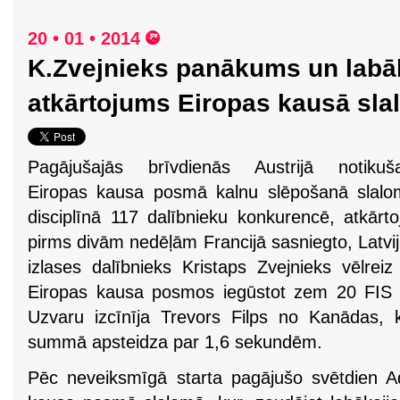
20 • 01 • 2014
K.Zvejnieks panākums un labā
atkārtojums Eiropas kausā sl
Pagājušajās brīvdienās Austrijā notikuša
Eiropas kausa posmā kalnu slēpošanā slalo
disciplīnā 117 dalībnieku konkurencē, atkārto
pirms divām nedēļām Francijā sasniegto, Latvi
izlases dalībnieks Kristaps Zvejnieks vēlreiz 
Eiropas kausa posmos iegūstot zem 20 FIS p
Uzvaru izcīnīja Trevors Filps no Kanādas, 
summā apsteidza par 1,6 sekundēm.
Pēc neveiksmīgā starta pagājušo svētdien A