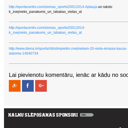
http://sportacentrs.com/ziemas_sports/20012014-Aptauja
un raksts:
k_zvejnieks_panakums_un_labakas_vietas_at
http://sportacentrs.com/ziemas_sports/20012014-
k_zvejnieks_panakums_un_labakas_vietas_at
http://www.diena.lv/sports/citi/olimpietim-zvejniekam-20-vieta-eiropas-kausa-
slaloma-14040734
Lai pievienotu komentāru, ienāc ar kādu no soci