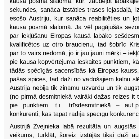
kausa posmā slalomā, kur, zaudējot labākajie
sekundes, sanāca izstāties trases lejasdaļā, i
esošo Austriju, kur sanāca reabilitēties un ļo
kausa posmā slalomā. Ja vēl pagājušās sezo
par iekļūšanu Eiropas kausā labāko sešdesmit
kvalificētos uz otro braucienu, tad šobrīd Kris
par to vairs nedomā, jo ir jau jauni mērķi – iekļ
pie kausa kopvērtējuma ieskaites punktiem, kā
tādās spēcīgās sacensībās kā Eiropas kauss, 
pašas spices, tad daži no vadošajiem kalnu sl
Austrijā nebija tik zināmu uzvārdu un tik augst
(no pirmā desmitniekā vairāki dažas reizes it
pie punktiem, t.i., trīsdesmitniekā – aut.pi
konkurenti, kas tāpat radīja spēcīgu konkurenc
Austrijā Zvejnieka labā rezultāta un augstās
veikums, turklāt, šoreiz izstājās tikai daži a