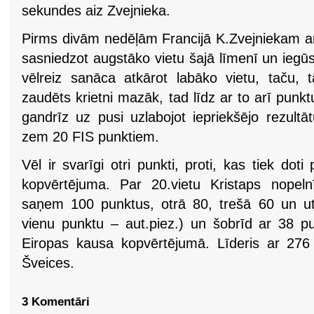
sekundes aiz Zvejnieka.
Pirms divām nedēļām Francijā K.Zvejniekam arī
sasniedzot augstāko vietu šajā līmenī un iegū
vēlreiz sanāca atkārot labāko vietu, taču, 
zaudēts krietni mazāk, tad līdz ar to arī punkt
gandrīz uz pusi uzlabojot iepriekšējo rezultā
zem 20 FIS punktiem.
Vēl ir svarīgi otri punkti, proti, kas tiek dot
kopvērtējuma. Par 20.vietu Kristaps nopeln
saņem 100 punktus, otrā 80, trešā 60 un utt
vienu punktu – aut.piez.) un šobrīd ar 38 pu
Eiropas kausa kopvērtējumā. Līderis ar 276
Šveices.
3 Komentāri