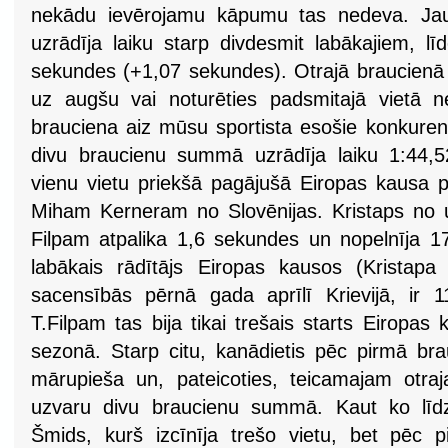
nekādu ievērojamu kāpumu tas nedeva. Jau 
uzrādīja laiku starp divdesmit labākajiem, l
sekundes (+1,07 sekundes). Otrajā braucienā 
uz augšu vai noturēties padsmitajā vietā n
brauciena aiz mūsu sportista esošie konkurenti 
divu braucienu summā uzrādīja laiku 1:44,52 
vienu vietu priekšā pagājušā Eiropas kausa 
Miham Kerneram no Slovēnijas. Kristaps no 
Filpam atpalika 1,6 sekundes un nopelnīja 17
labākais rādītājs Eiropas kausos (Kristapa
sacensībās pērnā gada aprīlī Krievijā, ir 11
T.Filpam tas bija tikai trešais starts Eiropas
sezonā. Starp citu, kanādietis pēc pirmā bra
mārupieša un, pateicoties, teicamajam otra
uzvaru divu braucienu summā. Kaut ko līdzī
Šmids, kurš izcīnīja trešo vietu, bet pēc p