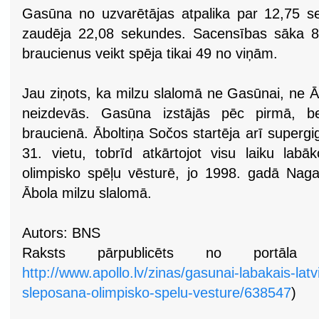
Gasūna no uzvarētājas atpalika par 12,75 se
zaudēja 22,08 sekundes. Sacensības sāka 85
braucienus veikt spēja tikai 49 no viņām.
Jau ziņots, ka milzu slalomā ne Gasūnai, ne Ā
neizdevās. Gasūna izstājās pēc pirmā, bet
braucienā. Āboltiņa Sočos startēja arī superg
31. vietu, tobrīd atkārtojot visu laiku labāk
olimpisko spēļu vēsturē, jo 1998. gadā Naga
Ābola milzu slalomā.
Autors: BNS
Raksts pārpublicēts no portāla www
http://www.apollo.lv/zinas/gasunai-labakais-latv
sleposana-olimpisko-spelu-vesture/638547
)