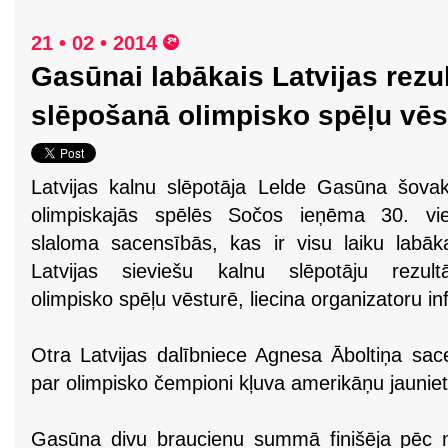
21 • 02 • 2014
Gasūnai labākais Latvijas rezu
slēpošanā olimpisko spēļu vēs
Latvijas kalnu slēpotāja Lelde Gasūna šova
olimpiskajās spēlēs Sočos ieņēma 30. vie
slaloma sacensībās, kas ir visu laiku labāk
Latvijas sieviešu kalnu slēpotāju rezultā
olimpisko spēļu vēsturē, liecina organizatoru in
Otra Latvijas dalībniece Agnesa Āboltiņa sac
par olimpisko čempioni kļuva amerikāņu jauniet
Gasūna divu braucienu summā finišēja pēc 