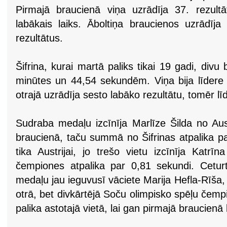
Pirmajā braucienā viņa uzrādīja 37. rezultāt
labākais laiks. Āboltiņa braucienos uzrādīja
rezultātus.
Šifrina, kurai martā paliks tikai 19 gadi, div
minūtes un 44,54 sekundēm. Viņa bija līdere 
otrajā uzrādīja sesto labāko rezultātu, tomēr lī
Sudraba medaļu izcīnīja Marlīze Šilda no Aust
braucienā, taču summā no Šifrinas atpalika p
tika Austrijai, jo trešo vietu izcīnīja Katrī
čempiones atpalika par 0,81 sekundi. Ceturt
medaļu jau ieguvusī vāciete Marija Hefla-Rīša,
otrā, bet divkārtējā Soču olimpisko spēļu čem
palika astotajā vietā, lai gan pirmajā braucienā 