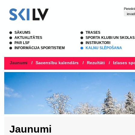
Pieteik
SĀKUMS
TRASES
AKTUALITĀTES
SPORTA KLUBI UN SKOLAS
PAR LSF
INSTRUKTORI
INFORMĀCIJA SPORTISTIEM
KALNU SLĒPOŠANA
Jaunumi
/
Sacensību kalendārs
/
Rezultāti
/
Izlases spo
Jaunumi