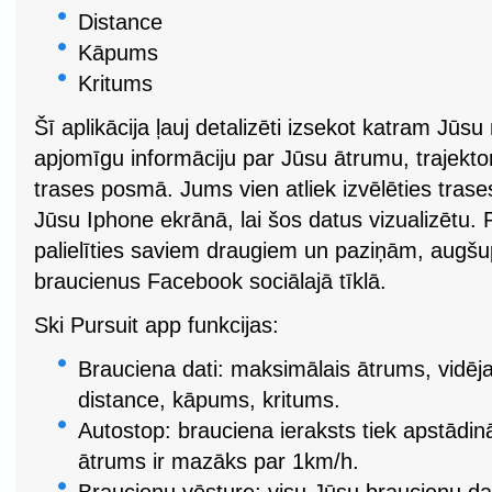
Distance
Kāpums
Kritums
Šī aplikācija ļauj detalizēti izsekot katram Jū
apjomīgu informāciju par Jūsu ātrumu, trajektor
trases posmā. Jums vien atliek izvēlēties tras
Jūsu Iphone ekrānā, lai šos datus vizualizētu. 
palielīties saviem draugiem un paziņām, augšu
braucienus Facebook sociālajā tīklā.
Ski Pursuit app funkcijas:
Brauciena dati: maksimālais ātrums, vidēja
distance, kāpums, kritums.
Autostop: brauciena ieraksts tiek apstādin
ātrums ir mazāks par 1km/h.