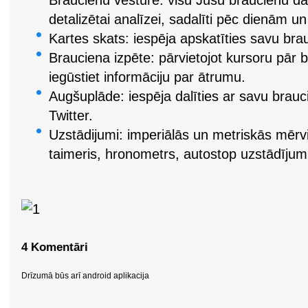
Braucienu vēsture: visu Jūsu braucienu dati
detalizētai analīzei, sadalīti pēc dienām u
Kartes skats: iespēja apskatīties savu brau
Brauciena izpēte: pārvietojot kursoru pār b
iegūstiet informāciju par ātrumu.
Augšuplāde: iespēja dalīties ar savu brauc
Twitter.
Uzstādijumi: imperiālās un metriskās mērv
taimeris, hronometrs, autostop uzstādījum
4 Komentāri
Drīzumā būs arī android aplikacija