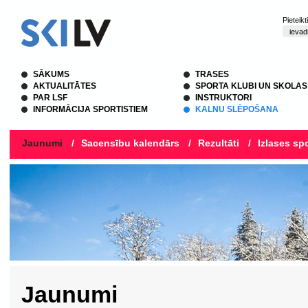
Pieteik
SĀKUMS
TRASES
AKTUALITĀTES
SPORTA KLUBI UN SKOLAS
PAR LSF
INSTRUKTORI
INFORMĀCIJA SPORTISTIEM
KALNU SLĒPOŠANA
Jaunumi
/
Sacensību kalendārs
/
Rezultāti
/
Izlases spo
Jaunumi